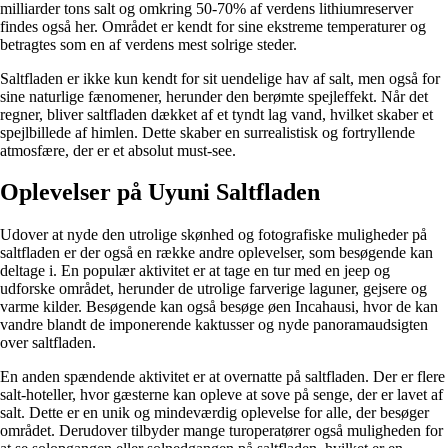
milliarder tons salt og omkring 50-70% af verdens lithiumreserver
findes også her. Området er kendt for sine ekstreme temperaturer og
betragtes som en af verdens mest solrige steder.
Saltfladen er ikke kun kendt for sit uendelige hav af salt, men også for
sine naturlige fænomener, herunder den berømte spejleffekt. Når det
regner, bliver saltfladen dækket af et tyndt lag vand, hvilket skaber et
spejlbillede af himlen. Dette skaber en surrealistisk og fortryllende
atmosfære, der er et absolut must-see.
Oplevelser på Uyuni Saltfladen
Udover at nyde den utrolige skønhed og fotografiske muligheder på
saltfladen er der også en række andre oplevelser, som besøgende kan
deltage i. En populær aktivitet er at tage en tur med en jeep og
udforske området, herunder de utrolige farverige laguner, gejsere og
varme kilder. Besøgende kan også besøge øen Incahausi, hvor de kan
vandre blandt de imponerende kaktusser og nyde panoramaudsigten
over saltfladen.
En anden spændende aktivitet er at overnatte på saltfladen. Der er flere
salt-hoteller, hvor gæsterne kan opleve at sove på senge, der er lavet af
salt. Dette er en unik og mindeværdig oplevelse for alle, der besøger
området. Derudover tilbyder mange turoperatører også muligheden for