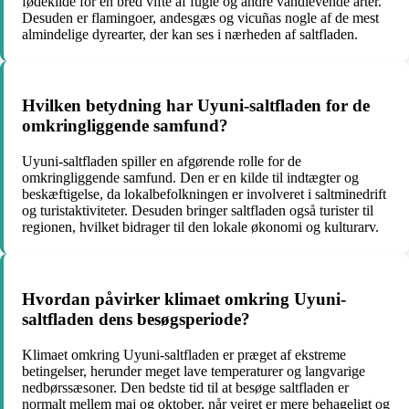
fødekilde for en bred vifte af fugle og andre vandlevende arter.
Desuden er flamingoer, andesgæs og vicuñas nogle af de mest
almindelige dyrearter, der kan ses i nærheden af saltfladen.
Hvilken betydning har Uyuni-saltfladen for de
omkringliggende samfund?
Uyuni-saltfladen spiller en afgørende rolle for de
omkringliggende samfund. Den er en kilde til indtægter og
beskæftigelse, da lokalbefolkningen er involveret i saltminedrift
og turistaktiviteter. Desuden bringer saltfladen også turister til
regionen, hvilket bidrager til den lokale økonomi og kulturarv.
Hvordan påvirker klimaet omkring Uyuni-
saltfladen dens besøgsperiode?
Klimaet omkring Uyuni-saltfladen er præget af ekstreme
betingelser, herunder meget lave temperaturer og langvarige
nedbørssæsoner. Den bedste tid til at besøge saltfladen er
normalt mellem maj og oktober, når vejret er mere behageligt og