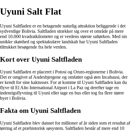
Uyuni Salt Flat
Uyuni Saltfladen er en betagende naturlig attraktion beliggende i det
sydvestlige Bolivia. Saltfladen strækker sig over et område på mere
end 10.000 kvadratkilometer og er verdens største saltørken. Med sin
unikke skønhed og spektakulære landskab har Uyuni Saltfladen
tiltrukket besøgende fra hele verden.
Kort over Uyuni Saltfladen
Uyuni Saltfladen er placeret i Potosi og Oruro-regionerne i Bolivia.
Det er omgivet af Andesbjergene og omfatter også øen Incahausi, der
er kendt for sine kaktusser. For at komme til Uyuni Saltfladen kan du
flyve til El Alto International Airport i La Paz og derefter tage en
indenrigsflyvning til Uyuni eller tage en bus eller tog fra flere større
byer i Bolivia.
Fakta om Uyuni Saltfladen
Uyuni Saltfladen blev dannet for millioner af år siden som et resultat af
tørring af et præhistorisk søsystem. Saltfladen består af mere end 10