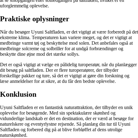
at se solopgangen eller solnedgangen på saltfladen, hvilket er en
uforglemmelig oplevelse.
Praktiske oplysninger
Når du besøger Uyuni Saltfladen, er det vigtigt at være forberedt på det
ekstreme klima. Temperaturen kan variere meget, og det er vigtigt at
medbringe varmt tøj og beskyttelse mod solen. Det anbefales også at
medbringe solcreme og solbriller for at undgå forbrændinger og
beskytte dine øjne mod det stærke sollys.
Det er også vigtigt at vælge en pålidelig turoperatør, når du planlægger
dit besøg på saltfladen. Der er flere turoperatører, der tilbyder
forskellige pakker og ture, så det er vigtigt at gøre din forskning og
læse anmeldelser for at sikre, at du får den bedste oplevelse.
Konklusion
Uyuni Saltfladen er en fantastisk naturattraktion, der tilbyder en unik
oplevelse for besøgende. Med sin spektakulære skønhed og
vidunderlige landskab er det en destination, der er værd at besøge for
naturelskere og eventyrlystne rejsende. Så planlæg din tur til Uyuni
Saltfladen og forbered dig på at blive forbløffet af dens utrolige
naturskønhed.