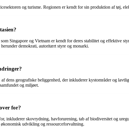
cesektoren og turisme. Regionen er kendt for sin produktion af tøj, elek
stasien?
de som Singapore og Vietnam er kendt for deres stabilitet og effektive s
r, herunder demokrati, autoritært styre og monarki.
ndringer?
d af dens geografiske beliggenhed, der inkluderer kystområder og lavtl
samfundet og miljøet.
over for?
r, inkluderer skovrydning, havforurening, tab af biodiversitet og uregul
l økonomisk udvikling og ressourceforvaltning.