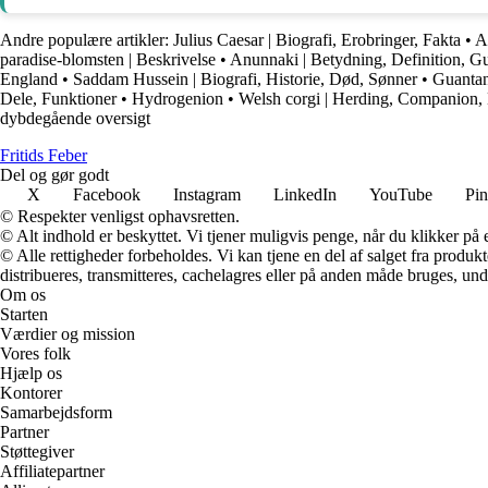
Andre populære artikler:
Julius Caesar | Biografi, Erobringer, Fakta
•
A
paradise-blomsten | Beskrivelse
•
Anunnaki | Betydning, Definition, G
England
•
Saddam Hussein | Biografi, Historie, Død, Sønner
•
Guantan
Dele, Funktioner
•
Hydrogenion
•
Welsh corgi | Herding, Companion,
dybdegående oversigt
F
ritids
F
eber
Del og gør godt
X
Facebook
Instagram
LinkedIn
YouTube
Pin
© Respekter venligst ophavsretten.
© Alt indhold er beskyttet. Vi tjener muligvis penge, når du klikker på e
© Alle rettigheder forbeholdes. Vi kan tjene en del af salget fra produk
distribueres, transmitteres, cachelagres eller på anden måde bruges, und
Om os
Starten
Værdier og mission
Vores folk
Hjælp os
Kontorer
Samarbejdsform
Partner
Støttegiver
Affiliatepartner