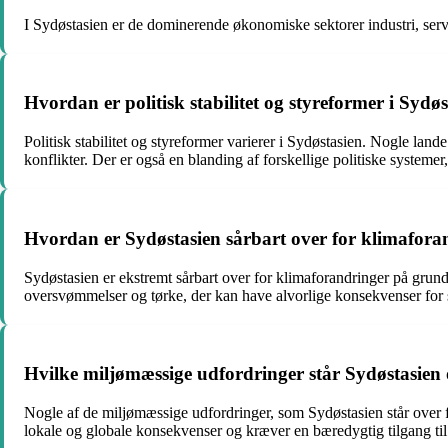
I Sydøstasien er de dominerende økonomiske sektorer industri, servi
Hvordan er politisk stabilitet og styreformer i Sydø
Politisk stabilitet og styreformer varierer i Sydøstasien. Nogle lan
konflikter. Der er også en blanding af forskellige politiske systeme
Hvordan er Sydøstasien sårbart over for klimafora
Sydøstasien er ekstremt sårbart over for klimaforandringer på grun
oversvømmelser og tørke, der kan have alvorlige konsekvenser for 
Hvilke miljømæssige udfordringer står Sydøstasien 
Nogle af de miljømæssige udfordringer, som Sydøstasien står over fo
lokale og globale konsekvenser og kræver en bæredygtig tilgang ti