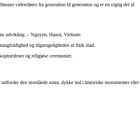
oner videreføres fra generation til generation og er en vigtig del af
derne udvikling. – Nguyen, Hanoi, Vietnam
s mangfoldighed og tilgængeligheden af frisk mad.
ikoptrædener og religiøse ceremonier.
 udforske den storslåede natur, dykke ind i historiske monumenter eller