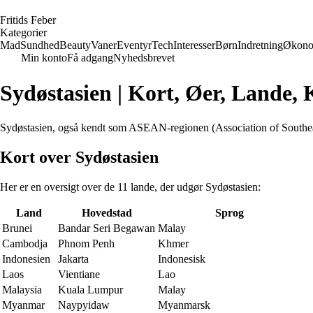
F
ritids
F
eber
Kategorier
Mad
Sundhed
Beauty
Vaner
Eventyr
Tech
Interesser
Børn
Indretning
Økono
Min konto
Få adgang
Nyhedsbrevet
Sydøstasien | Kort, Øer, Lande, 
Sydøstasien, også kendt som ASEAN-regionen (Association of Southeast
Kort over Sydøstasien
Her er en oversigt over de 11 lande, der udgør Sydøstasien:
Land
Hovedstad
Sprog
Brunei
Bandar Seri Begawan
Malay
Cambodja
Phnom Penh
Khmer
Indonesien
Jakarta
Indonesisk
Laos
Vientiane
Lao
Malaysia
Kuala Lumpur
Malay
Myanmar
Naypyidaw
Myanmarsk