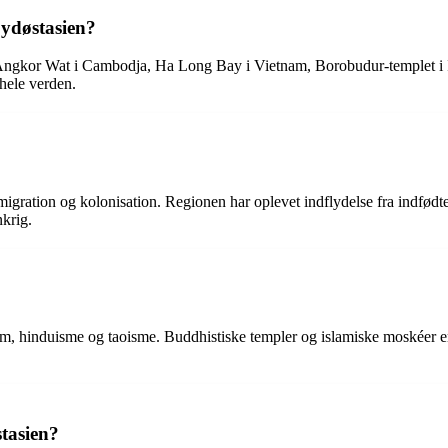
Sydøstasien?
 Angkor Wat i Cambodja, Ha Long Bay i Vietnam, Borobudur-templet i 
 hele verden.
 migration og kolonisation. Regionen har oplevet indflydelse fra indfø
krig.
dom, hinduisme og taoisme. Buddhistiske templer og islamiske moskéer e
tasien?