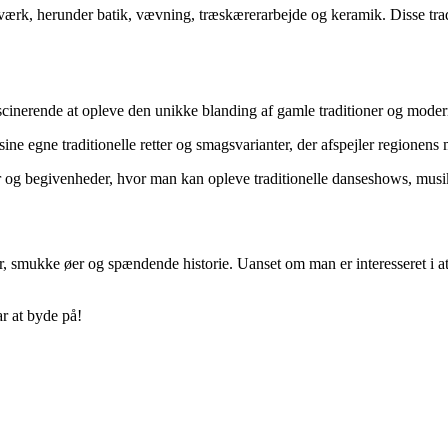
rk, herunder batik, vævning, træskærerarbejde og keramik. Disse traditi
 fascinerende at opleve den unikke blanding af gamle traditioner og mo
sine egne traditionelle retter og smagsvarianter, der afspejler regionen
ler og begivenheder, hvor man kan opleve traditionelle danseshows, mus
, smukke øer og spændende historie. Uanset om man er interesseret i at
r at byde på!