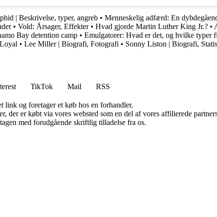
phid | Beskrivelse, typer, angreb
•
Menneskelig adfærd: En dybdegåen
uder
•
Vold: Årsager, Effekter
•
Hvad gjorde Martin Luther King Jr.?
•
amo Bay detention camp
•
Emulgatorer: Hvad er det, og hvilke typer f
 Loyal
•
Lee Miller | Biografi, Fotografi
•
Sonny Liston | Biografi, Statis
terest
TikTok
Mail
RSS
t link og foretager et køb hos en forhandler.
ter, der er købt via vores websted som en del af vores affilierede partn
tagen med forudgående skriftlig tilladelse fra os.