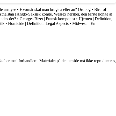
de analyse
•
Hvornår skal man bruge a eller an? Ordbog
•
Bird-of-
Athelstan | Anglo-Saksisk konge, Wessex hersker, den første konge af
indes der?
•
Georges Bizet | Fransk komponist
•
Hjernen | Definition,
tik
•
Homicide | Definition, Legal Aspects
•
Midwest – En
erskaber med forhandlere. Materialet på denne side må ikke reproduceres,