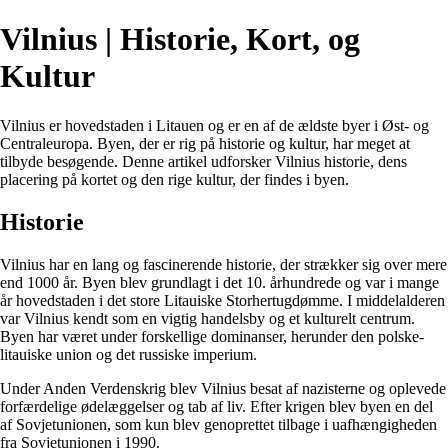
Vilnius | Historie, Kort, og
Kultur
Vilnius er hovedstaden i Litauen og er en af de ældste byer i Øst- og
Centraleuropa. Byen, der er rig på historie og kultur, har meget at
tilbyde besøgende. Denne artikel udforsker Vilnius historie, dens
placering på kortet og den rige kultur, der findes i byen.
Historie
Vilnius har en lang og fascinerende historie, der strækker sig over mere
end 1000 år. Byen blev grundlagt i det 10. århundrede og var i mange
år hovedstaden i det store Litauiske Storhertugdømme. I middelalderen
var Vilnius kendt som en vigtig handelsby og et kulturelt centrum.
Byen har været under forskellige dominanser, herunder den polske-
litauiske union og det russiske imperium.
Under Anden Verdenskrig blev Vilnius besat af nazisterne og oplevede
forfærdelige ødelæggelser og tab af liv. Efter krigen blev byen en del
af Sovjetunionen, som kun blev genoprettet tilbage i uafhængigheden
fra Sovjetunionen i 1990.