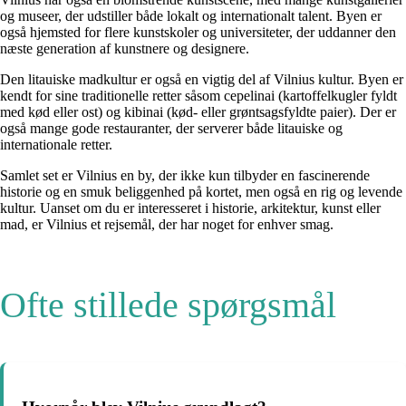
og museer, der udstiller både lokalt og internationalt talent. Byen er
også hjemsted for flere kunstskoler og universiteter, der uddanner den
næste generation af kunstnere og designere.
Den litauiske madkultur er også en vigtig del af Vilnius kultur. Byen er
kendt for sine traditionelle retter såsom cepelinai (kartoffelkugler fyldt
med kød eller ost) og kibinai (kød- eller grøntsagsfyldte paier). Der er
også mange gode restauranter, der serverer både litauiske og
internationale retter.
Samlet set er Vilnius en by, der ikke kun tilbyder en fascinerende
historie og en smuk beliggenhed på kortet, men også en rig og levende
kultur. Uanset om du er interesseret i historie, arkitektur, kunst eller
mad, er Vilnius et rejsemål, der har noget for enhver smag.
Ofte stillede spørgsmål