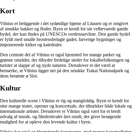
Kort
Vilnius er beliggende i det sydøstlige hjørne af Litauen og er omgivet
af smukke bakker og floder. Byen er kendt for sin velbevarede gamle
bydel, der kan findes på UNESCOs verdensarvliste. Den gamle bydel
er fyldt med smalle brostensbelagte gader, farverige bygninger og
imponerende kirker og katedraler.
Den centrale del af Vilnius er også hjemsted for mange parker og
grønne områder, der tilbyder fredelige steder for lokalbefolkningen og
turister at slappe af og nyde naturen. Derudover er det værd at
bemærke, at Vilnius ligger tæt på den smukke Trakai Nationalpark og
dens berømte ø Slot.
Kultur
Den kulturelle scene i Vilnius er rig og mangfoldig. Byen er kendt for
sine mange teatre, operaer og koncertsale, der tiltrækker både lokale og
internationale artister. Derudover er Vilnius også vært for et bredt
udvalg af musik- og filmfestivaler året rundt, der giver besøgende
mulighed for at opleve den levende kultur i byen.
Vilnius har også en blomstrende kunstscene, med mange kunstgallerier