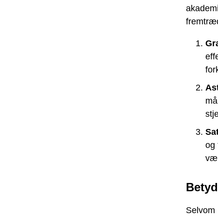
akademis
fremtræ
Gra
ef
for
Ast
mån
stj
Sat
og 
vær
Betydn
Selvom F