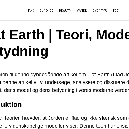
MAD
SUNDHED
BEAUTY
VANER
EVENTYR
TECH
t Earth | Teori, Mode
tydning
en til denne dybdegående artikel om Flat Earth (Flad J
 I denne artikel vil vi undersøge, analysere og diskutere 
ri, dens model og dens betydning i vores moderne verde
duktion
th teorien hævder, at Jorden er flad og ikke sfærisk som 
nelle videnskabelige modeller viser. Denne teori har eksist