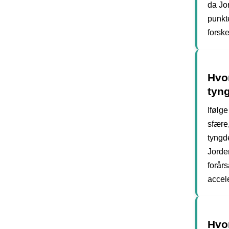
da Jor
punkte
forske
Hvor
tyng
Ifølge
sfære,
tyngde
Jorde
forår
accele
Hvor