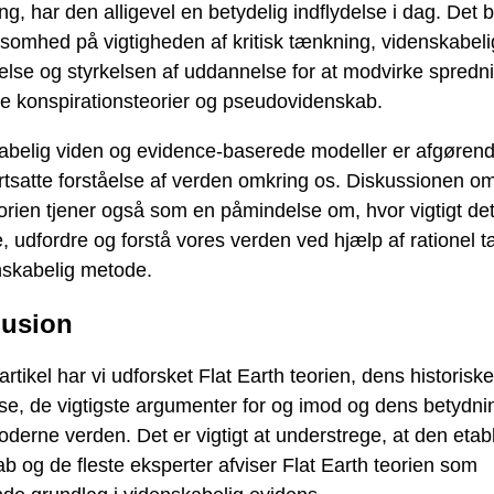
g, har den alligevel en betydelig indflydelse i dag. Det b
mhed på vigtigheden af ​​kritisk tænkning, videnskabeli
else og styrkelsen af ​​uddannelse for at modvirke sprednin
ge konspirationsteorier og pseudovidenskab.
abelig viden og evidence-baserede modeller er afgørend
rtsatte forståelse af verden omkring os. Diskussionen om
orien tjener også som en påmindelse om, hvor vigtigt det
, udfordre og forstå vores verden ved hjælp af rationel 
nskabelig metode.
usion
artikel har vi udforsket Flat Earth teorien, dens historiske
se, de vigtigste argumenter for og imod og dens betydnin
derne verden. Det er vigtigt at understrege, at den etab
b og de fleste eksperter afviser Flat Earth teorien som