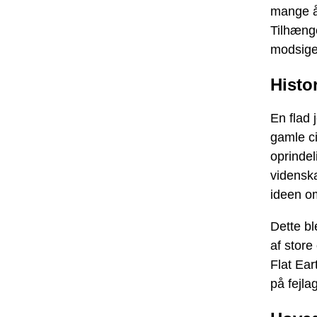
mange å
Tilhænge
modsige
Histo
En flad 
gamle ci
oprindel
videnska
ideen om
Dette bl
af ​​sto
Flat Ear
på fejla