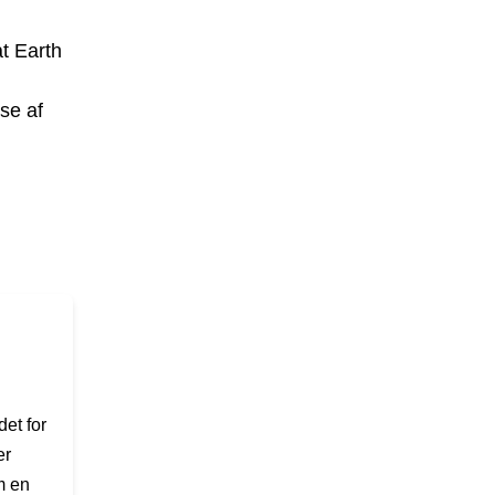
at Earth
lse af
et for
er
m en