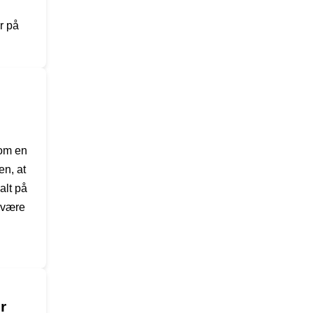
r på
som en
en, at
alt på
 være
r