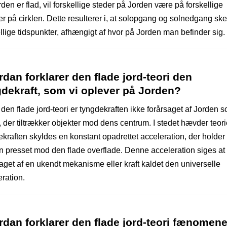
den er flad, vil forskellige steder på Jorden være på forskellige
r på cirklen. Dette resulterer i, at solopgang og solnedgang ske
llige tidspunkter, afhængigt af hvor på Jorden man befinder sig.
dan forklarer den flade jord-teori den
dekraft, som vi oplever på Jorden?
 den flade jord-teori er tyngdekraften ikke forårsaget af Jorden 
 der tiltrækker objekter mod dens centrum. I stedet hævder teori
kraften skyldes en konstant opadrettet acceleration, der holder 
n presset mod den flade overflade. Denne acceleration siges at
saget af en ukendt mekanisme eller kraft kaldet den universelle
ration.
dan forklarer den flade jord-teori fænomene