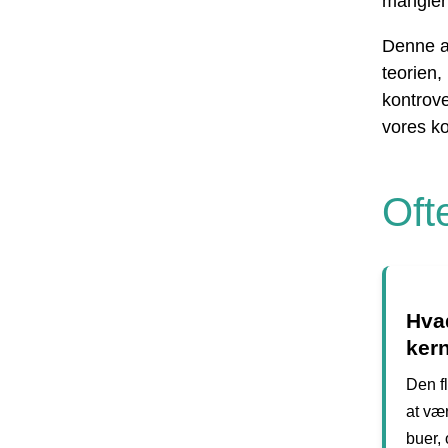
manglen
Denne ar
teorien
kontrove
vores ko
Oft
Hvad
ker
Den fl
at vær
buer,