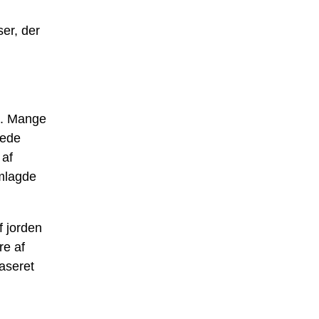
ser, der
ie. Mange
oede
 af
emlagde
f jorden
re af
baseret