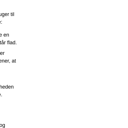
ger til
:
e en
år flad.
er
ner, at
dheden
e.
 og