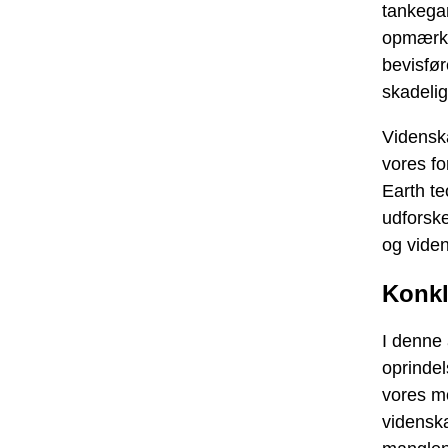
tankegan
opmærkso
bevisfør
skadeli
Vidensk
vores fo
Earth te
udforske
og vide
Konkl
I denne 
oprindel
vores mo
videnska