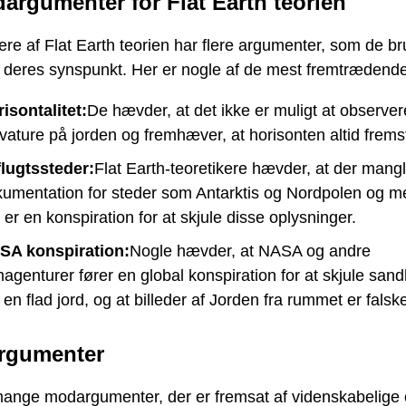
argumenter for Flat Earth teorien
re af Flat Earth teorien har flere argumenter, som de bru
e deres synspunkt. Her er nogle af de mest fremtrædende
isontalitet:
De hævder, at det ikke er muligt at observer
vature på jorden og fremhæver, at horisonten altid fremst
flugtssteder:
Flat Earth-teoretikere hævder, at der mangl
umentation for steder som Antarktis og Nordpolen og me
 er en konspiration for at skjule disse oplysninger.
SA konspiration:
Nogle hævder, at NASA og andre
agenturer fører en global konspiration for at skjule san
en flad jord, og at billeder af Jorden fra rummet er falsk
rgumenter
mange modargumenter, der er fremsat af videnskabelige