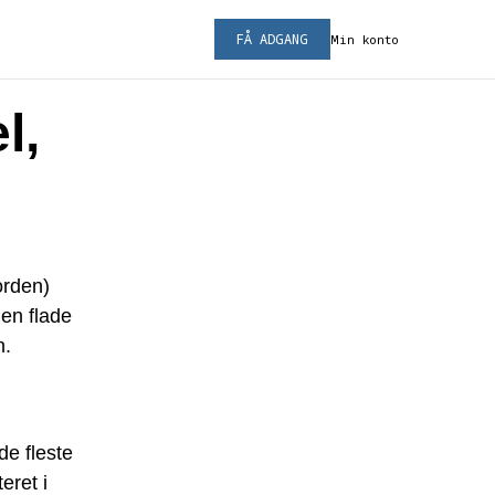
FÅ ADGANG
Min konto
l,
orden)
den flade
n.
de fleste
eret i