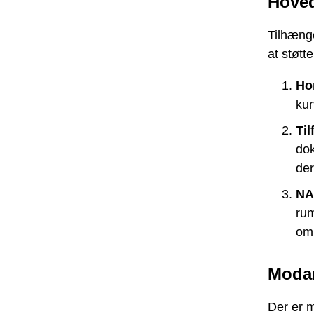
Hoved
Tilhænge
at støtt
Hor
kur
Til
dok
der
NA
rum
om 
Moda
Der er 