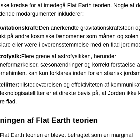
ke kredse for at imødegå Flat Earth teorien. Nogle af 
dende modargumenter inkluderer:
vitationskraft:
Den anerkendte gravitationskraftsteori 
fekt på andre kosmiske fænomener som månen og solen 
klare eller være i overensstemmelse med en flad jordmod
rofysik:
Flere grene af astrofysikken, herunder
eformørkelser, sæsonændringer og korrekt forståelse a
ernehimlen, kan kun forklares inden for en sfærisk jords
ellitter:
Tilstedeværelsen og effektiviteten af ​​kommunika
teknologisatellitter er et direkte bevis på, at Jorden ikke
e flad.
ingen af ​​Flat Earth teorien
lat Earth teorien er blevet betragtet som en marginal