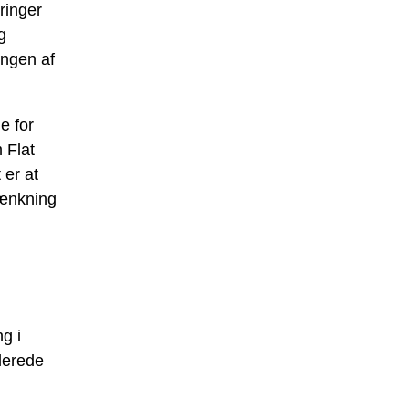
ringer
g
gen af ​​
e for
 Flat
 er at
tænkning
g i
lerede