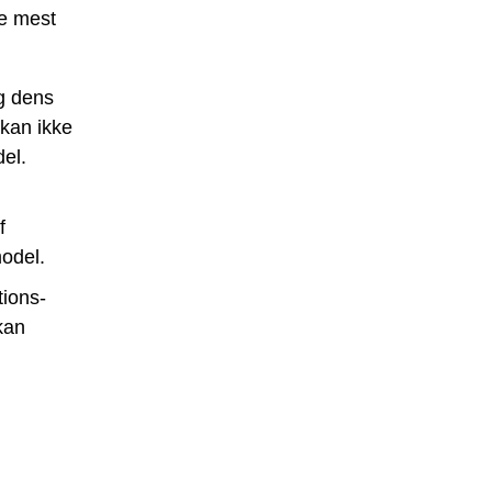
de mest
og dens
kan ikke
el.
f
model.
tions-
 kan