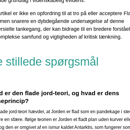
de grundlag i videnskabelig evidens.
tikel er ikke en opfordring til at tro på eller acceptere Fl
, men snarere en dybdegående undersøgelse af denne
rsielle tankegang, der kan bidrage til en bredere forståe
mplekse samfund og vigtigheden af ​​kritisk tænkning.
e stillede spørgsmål
 er den flade jord-teori, og hvad er dens
neprincip?
ade jord-teori hævder, at Jorden er flad som en pandekage i sted
e en sfære. Ifølge teorien er Jorden et fladt plan uden kurver ell
 og den er omgivet af en ismur kaldet Antarktis, som fungerer so