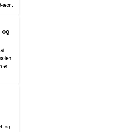
-teori.
g og
 af
 solen
n er
l, og