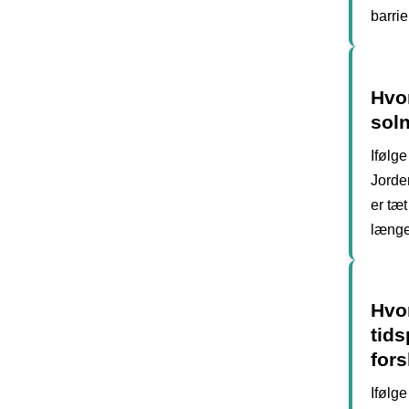
barrie
Hvor
sol
Ifølge
Jorde
er tæt
længe
Hvor
tid
fors
Ifølge