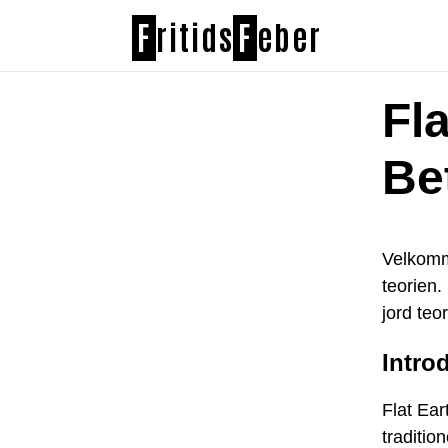
F
ritids
F
eber
Fla
Be
Velkomm
teorien.
jord teo
Intro
Flat Ear
traditio