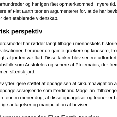
rhundreder og har igen fået opmærksomhed i nyere tid.
re af Flat Earth teorien argumenterer for, at de har bevi
r den etablerede videnskab.
risk perspektiv
jordsmodel har rødder langt tilbage i menneskets histor
vilisationer, herunder de gamle grækere og kinesere, tr
igt, at jorden var flad. Disse tanker blev senere udfordret
bsfolk som Aristoteles og senere af Ptolemaios, der fr
 en sfærisk jord.
ev yderligere støttet af opdagelsen af ​​cirkumnavigation a
re opdagelsesrejsende som Ferdinand Magellan. Tilhænge
th teorien mener dog, at disse opdagelser og teorier er 
gtige antagelser og manipulation af beviser.