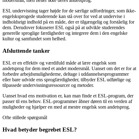
modersmål, men heller ikke deres andetsprog.
ESL undervisning tager højde for de særlige udfordringer, som ikke-
engelsksprogede studerende kan stå over for ved at undervise i
indholdsrigt indhold på en måde, der er tilgængelig og forståelig for
dem. Derudover fokuserer ESL også på at udvikle studerendes
generelle sproglige færdigheder og integrere dem i den engelske
kultur og samfundet som helhed.
Afsluttende tanker
ESL er en effektiv og værdifuld måde at lære engelsk som
andetsprog for dem med et andet modersmål. Uanset om det er for at
forbedre arbejdsmulighederne, deltage i uddannelsesprogrammer
eller bare udvide ens sprogfærdigheder, tilbyder ESL udførlige og
tilpassede undervisningsressourcer og metoder.
Uanset hvad ens motivation er, kan man finde et ESL-program, der
passer til ens behov. ESL-programmer åbner døren til en verden af
muligheder og hjælper en med at mestre engelsk som andetsprog.
Ofte stillede spørgsmål
Hvad betyder begrebet ESL?