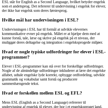
ESL står for English as a Second Language, hvilket betyder engelsk
som et andetsprog. Det refererer til undervisning i engelsk for elever,
der ikke har engelsk som deres førstesprog.
Hvilke mål har undervisningen i ESL?
Undervisningen i ESL har til formål at udvikle elevernes
kommunikative evner på engelsk. Målet er at hjælpe dem med at
kunne forstå, tale, læse og skrive på engelsk på et niveau, der
muliggør deres deltagelse og integration i engelsksprogede miljøer.
Hvad er nogle typiske udfordringer for elever i ESL-
programmer?
Elever i ESL-programmer kan stå over for forskellige udfordringer.
Nogle af de almindelige udfordringer inkluderer at lære det engelske
alfabet, udtale engelske lyde korrekt, opbygge ordfordeling, udvikle
grammatik og vokabular samt forstå og producere
sammenhængende tekst.
Hvad er forskellen mellem ESL og EFL?
Mens ESL (English as a Second Language) refererer til
undervisning af engelsk til elever, der bor i et engelsksproget land,