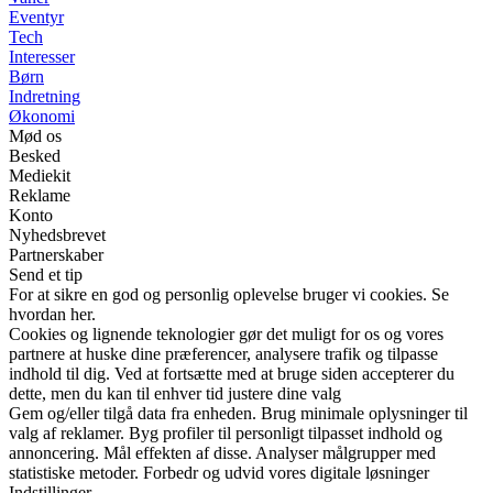
Eventyr
Tech
Interesser
Børn
Indretning
Økonomi
Mød os
Besked
Mediekit
Reklame
Konto
Nyhedsbrevet
Partnerskaber
Send et tip
For at sikre en god og personlig oplevelse bruger vi cookies. Se
hvordan her.
Cookies og lignende teknologier gør det muligt for os og vores
partnere at huske dine præferencer, analysere trafik og tilpasse
indhold til dig. Ved at fortsætte med at bruge siden accepterer du
dette, men du kan til enhver tid justere dine valg
Gem og/eller tilgå data fra enheden. Brug minimale oplysninger til
valg af reklamer. Byg profiler til personligt tilpasset indhold og
annoncering. Mål effekten af disse. Analyser målgrupper med
statistiske metoder. Forbedr og udvid vores digitale løsninger
Indstillinger