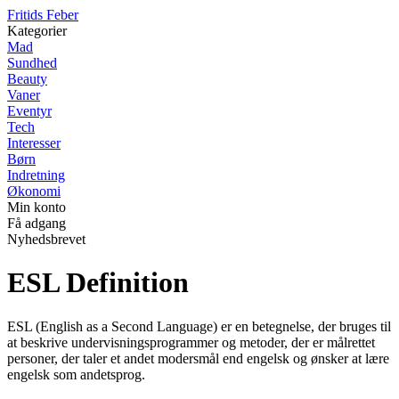
F
ritids
F
eber
Kategorier
Mad
Sundhed
Beauty
Vaner
Eventyr
Tech
Interesser
Børn
Indretning
Økonomi
Min konto
Få adgang
Nyhedsbrevet
ESL Definition
ESL (English as a Second Language) er en betegnelse, der bruges til
at beskrive undervisningsprogrammer og metoder, der er målrettet
personer, der taler et andet modersmål end engelsk og ønsker at lære
engelsk som andetsprog.