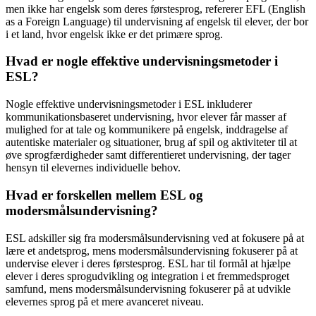
men ikke har engelsk som deres førstesprog, refererer EFL (English
as a Foreign Language) til undervisning af engelsk til elever, der bor
i et land, hvor engelsk ikke er det primære sprog.
Hvad er nogle effektive undervisningsmetoder i
ESL?
Nogle effektive undervisningsmetoder i ESL inkluderer
kommunikationsbaseret undervisning, hvor elever får masser af
mulighed for at tale og kommunikere på engelsk, inddragelse af
autentiske materialer og situationer, brug af spil og aktiviteter til at
øve sprogfærdigheder samt differentieret undervisning, der tager
hensyn til elevernes individuelle behov.
Hvad er forskellen mellem ESL og
modersmålsundervisning?
ESL adskiller sig fra modersmålsundervisning ved at fokusere på at
lære et andetsprog, mens modersmålsundervisning fokuserer på at
undervise elever i deres førstesprog. ESL har til formål at hjælpe
elever i deres sprogudvikling og integration i et fremmedsproget
samfund, mens modersmålsundervisning fokuserer på at udvikle
elevernes sprog på et mere avanceret niveau.