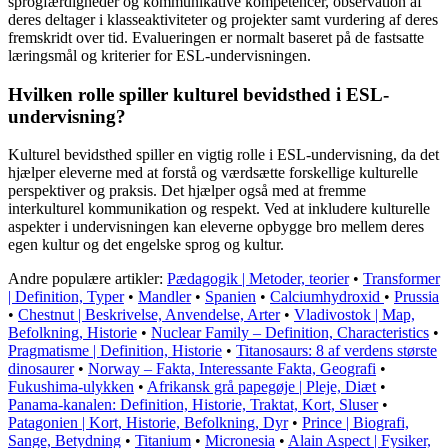
sprogfærdigheder og kommunikative kompetencer, observation af
deres deltager i klasseaktiviteter og projekter samt vurdering af deres
fremskridt over tid. Evalueringen er normalt baseret på de fastsatte
læringsmål og kriterier for ESL-undervisningen.
Hvilken rolle spiller kulturel bevidsthed i ESL-
undervisning?
Kulturel bevidsthed spiller en vigtig rolle i ESL-undervisning, da det
hjælper eleverne med at forstå og værdsætte forskellige kulturelle
perspektiver og praksis. Det hjælper også med at fremme
interkulturel kommunikation og respekt. Ved at inkludere kulturelle
aspekter i undervisningen kan eleverne opbygge bro mellem deres
egen kultur og det engelske sprog og kultur.
Andre populære artikler:
Pædagogik | Metoder, teorier
•
Transformer
| Definition, Typer
•
Mandler
•
Spanien
•
Calciumhydroxid
•
Prussia
•
Chestnut | Beskrivelse, Anvendelse, Arter
•
Vladivostok | Map,
Befolkning, Historie
•
Nuclear Family – Definition, Characteristics
•
Pragmatisme | Definition, Historie
•
Titanosaurs: 8 af verdens største
dinosaurer
•
Norway – Fakta, Interessante Fakta, Geografi
•
Fukushima-ulykken
•
Afrikansk grå papegøje | Pleje, Diæt
•
Panama-kanalen: Definition, Historie, Traktat, Kort, Sluser
•
Patagonien | Kort, Historie, Befolkning, Dyr
•
Prince | Biografi,
Sange, Betydning
•
Titanium
•
Micronesia
•
Alain Aspect | Fysiker,