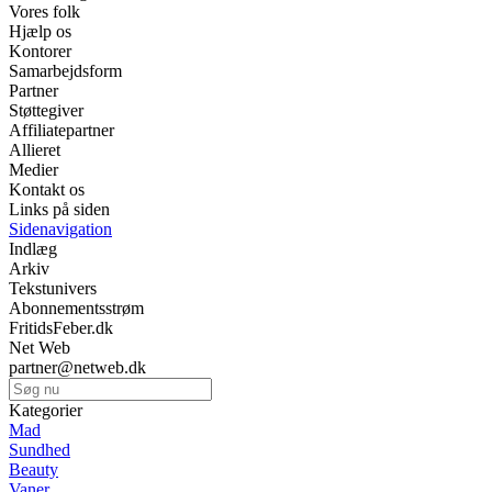
Vores folk
Hjælp os
Kontorer
Samarbejdsform
Partner
Støttegiver
Affiliatepartner
Allieret
Medier
Kontakt os
Links på siden
Sidenavigation
Indlæg
Arkiv
Tekstunivers
Abonnementsstrøm
FritidsFeber.dk
Net Web
partner@netweb.dk
Kategorier
Mad
Sundhed
Beauty
Vaner