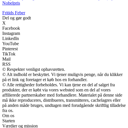
Nobelpris
F
ritids
F
eber
Del og gør godt
X
Facebook
Instagram
LinkedIn
YouTube
Pinterest
TikTok
Mail
RSS
© Respekter venligst ophavsretten.
© Alt indhold er beskyttet. Vi tjener muligvis penge, når du klikker
på et link og foretager et køb hos en forhandler.
© Alle rettigheder forbeholdes. Vi kan tjene en del af salget fra
produkter, der er købt via vores websted som en del af vores
affilierede partnerskaber med forhandlere. Materialet på denne side
må ikke reproduceres, distribueres, transmitteres, cachelagres eller
på anden måde bruges, undtagen med forudgående skriftlig tilladelse
fra os.
Om os
Starten
Værdier og mission