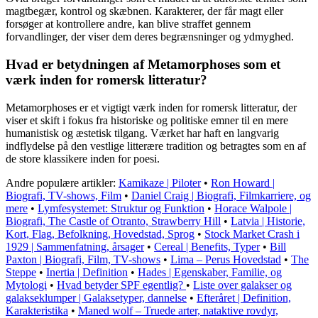
magtbegær, kontrol og skæbnen. Karakterer, der får magt eller
forsøger at kontrollere andre, kan blive straffet gennem
forvandlinger, der viser dem deres begrænsninger og ydmyghed.
Hvad er betydningen af Metamorphoses som et
værk inden for romersk litteratur?
Metamorphoses er et vigtigt værk inden for romersk litteratur, der
viser et skift i fokus fra historiske og politiske emner til en mere
humanistisk og æstetisk tilgang. Værket har haft en langvarig
indflydelse på den vestlige litterære tradition og betragtes som en af
de store klassikere inden for poesi.
Andre populære artikler:
Kamikaze | Piloter
•
Ron Howard |
Biografi, TV-shows, Film
•
Daniel Craig | Biografi, Filmkarriere, og
mere
•
Lymfesystemet: Struktur og Funktion
•
Horace Walpole |
Biografi, The Castle of Otranto, Strawberry Hill
•
Latvia | Historie,
Kort, Flag, Befolkning, Hovedstad, Sprog
•
Stock Market Crash i
1929 | Sammenfatning, årsager
•
Cereal | Benefits, Typer
•
Bill
Paxton | Biografi, Film, TV-shows
•
Lima – Perus Hovedstad
•
The
Steppe
•
Inertia | Definition
•
Hades | Egenskaber, Familie, og
Mytologi
•
Hvad betyder SPF egentlig?
•
Liste over galakser og
galakseklumper | Galaksetyper, dannelse
•
Efteråret | Definition,
Karakteristika
•
Maned wolf – Truede arter, nataktive rovdyr,