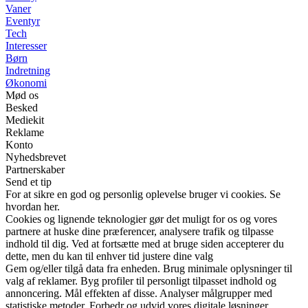
Vaner
Eventyr
Tech
Interesser
Børn
Indretning
Økonomi
Mød os
Besked
Mediekit
Reklame
Konto
Nyhedsbrevet
Partnerskaber
Send et tip
For at sikre en god og personlig oplevelse bruger vi cookies. Se
hvordan her.
Cookies og lignende teknologier gør det muligt for os og vores
partnere at huske dine præferencer, analysere trafik og tilpasse
indhold til dig. Ved at fortsætte med at bruge siden accepterer du
dette, men du kan til enhver tid justere dine valg
Gem og/eller tilgå data fra enheden. Brug minimale oplysninger til
valg af reklamer. Byg profiler til personligt tilpasset indhold og
annoncering. Mål effekten af disse. Analyser målgrupper med
statistiske metoder. Forbedr og udvid vores digitale løsninger