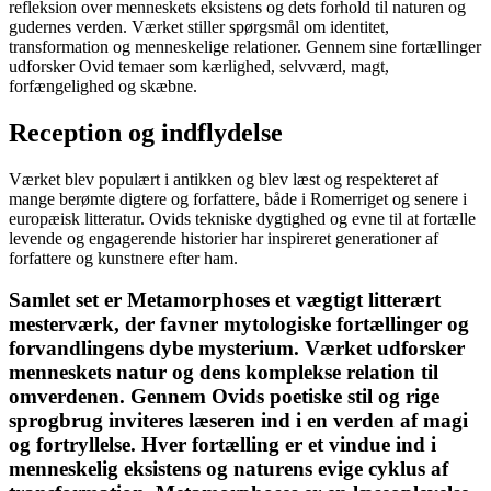
refleksion over menneskets eksistens og dets forhold til naturen og
gudernes verden. Værket stiller spørgsmål om identitet,
transformation og menneskelige relationer. Gennem sine fortællinger
udforsker Ovid temaer som kærlighed, selvværd, magt,
forfængelighed og skæbne.
Reception og indflydelse
Værket blev populært i antikken og blev læst og respekteret af
mange berømte digtere og forfattere, både i Romerriget og senere i
europæisk litteratur. Ovids tekniske dygtighed og evne til at fortælle
levende og engagerende historier har inspireret generationer af
forfattere og kunstnere efter ham.
Samlet set er Metamorphoses et vægtigt litterært
mesterværk, der favner mytologiske fortællinger og
forvandlingens dybe mysterium. Værket udforsker
menneskets natur og dens komplekse relation til
omverdenen. Gennem Ovids poetiske stil og rige
sprogbrug inviteres læseren ind i en verden af magi
og fortryllelse. Hver fortælling er et vindue ind i
menneskelig eksistens og naturens evige cyklus af