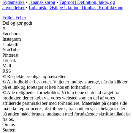
Sydamerika
•
Japansk sprog
•
Taproot | Definition, fakta, og
anvendelser
•
Luhanisk | Østlige Ukraine, Donbas, Konfliktzone
F
ritids
F
eber
Del og gør godt
X
Facebook
Instagram
LinkedIn
YouTube
Pinterest
TikTok
Mail
RSS
© Respekter venligst ophavsretten.
© Alt indhold er beskyttet. Vi tjener muligvis penge, når du klikker
på et link og foretager et køb hos en forhandler.
© Alle rettigheder forbeholdes. Vi kan tjene en del af salget fra
produkter, der er købt via vores websted som en del af vores
affilierede partnerskaber med forhandlere. Materialet på denne side
må ikke reproduceres, distribueres, transmitteres, cachelagres eller
på anden måde bruges, undtagen med forudgående skriftlig tilladelse
fra os.
Om os
Starten