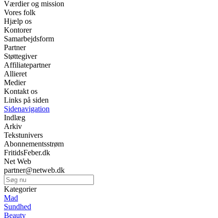
Værdier og mission
Vores folk
Hjælp os
Kontorer
Samarbejdsform
Partner
Støttegiver
Affiliatepartner
Allieret
Medier
Kontakt os
Links på siden
Sidenavigation
Indlæg
Arkiv
Tekstunivers
Abonnementsstrøm
FritidsFeber.dk
Net Web
partner@netweb.dk
Kategorier
Mad
Sundhed
Beauty