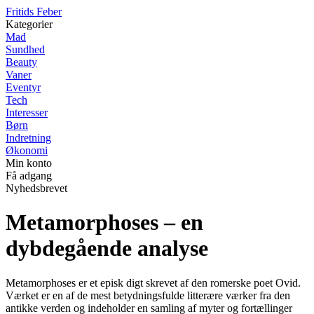
F
ritids
F
eber
Kategorier
Mad
Sundhed
Beauty
Vaner
Eventyr
Tech
Interesser
Børn
Indretning
Økonomi
Min konto
Få adgang
Nyhedsbrevet
Metamorphoses – en
dybdegående analyse
Metamorphoses er et episk digt skrevet af den romerske poet Ovid.
Værket er en af de mest betydningsfulde litterære værker fra den
antikke verden og indeholder en samling af myter og fortællinger