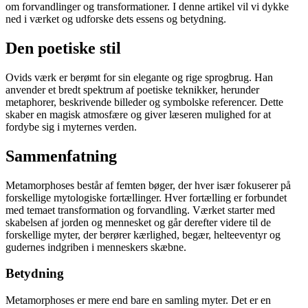
om forvandlinger og transformationer. I denne artikel vil vi dykke
ned i værket og udforske dets essens og betydning.
Den poetiske stil
Ovids værk er berømt for sin elegante og rige sprogbrug. Han
anvender et bredt spektrum af poetiske teknikker, herunder
metaphorer, beskrivende billeder og symbolske referencer. Dette
skaber en magisk atmosfære og giver læseren mulighed for at
fordybe sig i myternes verden.
Sammenfatning
Metamorphoses består af femten bøger, der hver især fokuserer på
forskellige mytologiske fortællinger. Hver fortælling er forbundet
med temaet transformation og forvandling. Værket starter med
skabelsen af jorden og mennesket og går derefter videre til de
forskellige myter, der berører kærlighed, begær, helteeventyr og
gudernes indgriben i menneskers skæbne.
Betydning
Metamorphoses er mere end bare en samling myter. Det er en