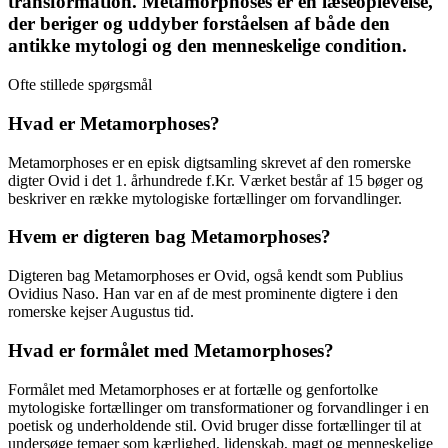
transformation. Metamorphoses er en læseoplevelse,
der beriger og uddyber forståelsen af både den
antikke mytologi og den menneskelige condition.
Ofte stillede spørgsmål
Hvad er Metamorphoses?
Metamorphoses er en episk digtsamling skrevet af den romerske
digter Ovid i det 1. århundrede f.Kr. Værket består af 15 bøger og
beskriver en række mytologiske fortællinger om forvandlinger.
Hvem er digteren bag Metamorphoses?
Digteren bag Metamorphoses er Ovid, også kendt som Publius
Ovidius Naso. Han var en af de mest prominente digtere i den
romerske kejser Augustus tid.
Hvad er formålet med Metamorphoses?
Formålet med Metamorphoses er at fortælle og genfortolke
mytologiske fortællinger om transformationer og forvandlinger i en
poetisk og underholdende stil. Ovid bruger disse fortællinger til at
undersøge temaer som kærlighed, lidenskab, magt og menneskelige