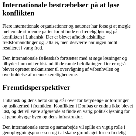
Internationale bestræbelser på at løse
konflikten
Flere internationale organisationer og nationer har forsøgt at mægle
mellem de stridende parter for at finde en fredelig løsning på
konflikten i Luhanisk. Der er blevet afholdt adskillige
fredsforhandlinger og -aftaler, men desværre har ingen hidtil
resulteret i varig fred.
Den internationale fællesskab fortsætter med at søge løsninger og
tilbyder humanitær bistand til de ramte befolkninger. Der er også
blevet oprettet mekanismer til overvågning af våbenhvilen og
overholdelse af menneskerettighederne.
Fremtidsperspektiver
Luhanisk og dens befolkning står over for betydelige udfordringer
og usikkerhed i fremtiden. Konflikten i Donbas er endnu ikke blevet
løst, og det vil være afgørende at finde en varig politisk løsning for
at genopbygge byen og dens infrastruktur.
Den internationale støtte og samarbejde vil spille en vigtig rolle i
genopbygningsprocessen og i at skabe grundlaget for en fredelig