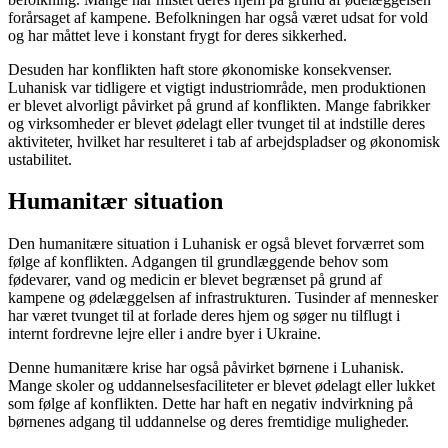
forårsaget af kampene. Befolkningen har også været udsat for vold
og har måttet leve i konstant frygt for deres sikkerhed.
Desuden har konflikten haft store økonomiske konsekvenser.
Luhanisk var tidligere et vigtigt industriområde, men produktionen
er blevet alvorligt påvirket på grund af konflikten. Mange fabrikker
og virksomheder er blevet ødelagt eller tvunget til at indstille deres
aktiviteter, hvilket har resulteret i tab af arbejdspladser og økonomisk
ustabilitet.
Humanitær situation
Den humanitære situation i Luhanisk er også blevet forværret som
følge af konflikten. Adgangen til grundlæggende behov som
fødevarer, vand og medicin er blevet begrænset på grund af
kampene og ødelæggelsen af infrastrukturen. Tusinder af mennesker
har været tvunget til at forlade deres hjem og søger nu tilflugt i
internt fordrevne lejre eller i andre byer i Ukraine.
Denne humanitære krise har også påvirket børnene i Luhanisk.
Mange skoler og uddannelsesfaciliteter er blevet ødelagt eller lukket
som følge af konflikten. Dette har haft en negativ indvirkning på
børnenes adgang til uddannelse og deres fremtidige muligheder.