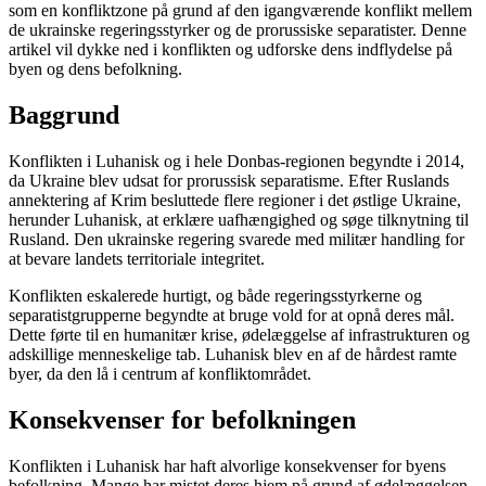
som en konfliktzone på grund af den igangværende konflikt mellem
de ukrainske regeringsstyrker og de prorussiske separatister. Denne
artikel vil dykke ned i konflikten og udforske dens indflydelse på
byen og dens befolkning.
Baggrund
Konflikten i Luhanisk og i hele Donbas-regionen begyndte i 2014,
da Ukraine blev udsat for prorussisk separatisme. Efter Ruslands
annektering af Krim besluttede flere regioner i det østlige Ukraine,
herunder Luhanisk, at erklære uafhængighed og søge tilknytning til
Rusland. Den ukrainske regering svarede med militær handling for
at bevare landets territoriale integritet.
Konflikten eskalerede hurtigt, og både regeringsstyrkerne og
separatistgrupperne begyndte at bruge vold for at opnå deres mål.
Dette førte til en humanitær krise, ødelæggelse af infrastrukturen og
adskillige menneskelige tab. Luhanisk blev en af de hårdest ramte
byer, da den lå i centrum af konfliktområdet.
Konsekvenser for befolkningen
Konflikten i Luhanisk har haft alvorlige konsekvenser for byens
befolkning. Mange har mistet deres hjem på grund af ødelæggelsen