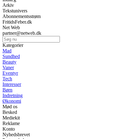
Arkiv
Tekstunivers
Abonnementsstrøm
FritidsFeber.dk
Net Web
partner@netweb.dk
Kategorier
Mad
Sundhed
Beauty
Vaner
Eventyr
Tech
Interesser
Børn
Indretning
Økonomi
Mød os
Besked
Mediekit
Reklame
Konto
Nyhedsbrevet