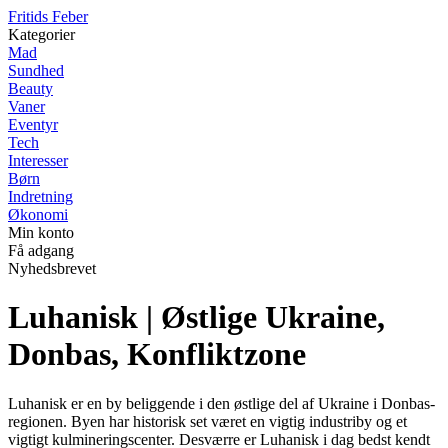
F
ritids
F
eber
Kategorier
Mad
Sundhed
Beauty
Vaner
Eventyr
Tech
Interesser
Børn
Indretning
Økonomi
Min konto
Få adgang
Nyhedsbrevet
Luhanisk | Østlige Ukraine,
Donbas, Konfliktzone
Luhanisk er en by beliggende i den østlige del af Ukraine i Donbas-
regionen. Byen har historisk set været en vigtig industriby og et
vigtigt kulmineringscenter. Desværre er Luhanisk i dag bedst kendt