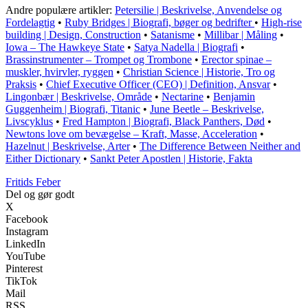
Andre populære artikler:
Petersilie | Beskrivelse, Anvendelse og
Fordelagtig
•
Ruby Bridges | Biografi, bøger og bedrifter
•
High-rise
building | Design, Construction
•
Satanisme
•
Millibar | Måling
•
Iowa – The Hawkeye State
•
Satya Nadella | Biografi
•
Brassinstrumenter – Trompet og Trombone
•
Erector spinae –
muskler, hvirvler, ryggen
•
Christian Science | Historie, Tro og
Praksis
•
Chief Executive Officer (CEO) | Definition, Ansvar
•
Lingonbær | Beskrivelse, Område
•
Nectarine
•
Benjamin
Guggenheim | Biografi, Titanic
•
June Beetle – Beskrivelse,
Livscyklus
•
Fred Hampton | Biografi, Black Panthers, Død
•
Newtons love om bevægelse – Kraft, Masse, Acceleration
•
Hazelnut | Beskrivelse, Arter
•
The Difference Between Neither and
Either Dictionary
•
Sankt Peter Apostlen | Historie, Fakta
F
ritids
F
eber
Del og gør godt
X
Facebook
Instagram
LinkedIn
YouTube
Pinterest
TikTok
Mail
RSS