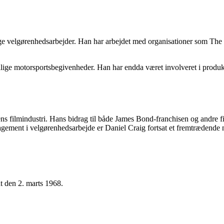
lige velgørenhedsarbejder. Han har arbejdet med organisationer som The
kellige motorsportsbegivenheder. Han har endda været involveret i produk
dens filmindustri. Hans bidrag til både James Bond-franchisen og andre f
gagement i velgørenhedsarbejde er Daniel Craig fortsat et fremtrædende 
t den 2. marts 1968.