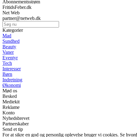
Abonnementsstrøm
FritidsFeber.dk
Net Web
partner@netweb.dk
Kategorier
Mad
Sundhed
Beauty
Vaner
Eventyr
Tech
Interesser
Børn
Indretning
Økonomi
Mød os
Besked
Mediekit
Reklame
Konto
Nyhedsbrevet
Partnerskaber
Send et tip
For at sikre en god og personlig oplevelse bruger vi cookies. Se hvord