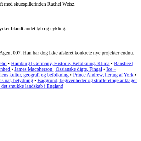
ift med skuespillerinden Rachel Weisz.
yrker blandt andet løb og cykling.
m Agent 007. Han har dog ikke afsløret konkrete nye projekter endnu.
etid
•
Hamburg | Germany, Historie, Befolkning, Klima
•
Banshee |
denhed
•
James Macpherson | Ossianske digte, Fingal
•
Ice –
ens kultur, geografi og befolkning
•
Prince Andrew, hertug af York
•
ns nat, betydning
•
Baggrund, begivenheder og strafferetlige anklager
l det smukke landskab i England