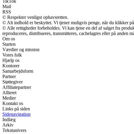
TikTok
Mail
RSS
© Respekter venligst ophavsretten.
© Alt indhold er beskyttet. Vi tjener muligvis penge, når du klikker på
© Alle rettigheder forbeholdes. Vi kan tjene en del af salget fra prod
reproduceres, distribueres, transmitteres, cachelagres eller på anden m
Om os
Starten
Værdier og mission
Vores folk
Hjælp os
Kontorer
Samarbejdsform
Partner
Støttegiver
Affiliatepartner
Allieret
Medier
Kontakt os
Links på siden
Sidenavigation
Indlæg
Arkiv
Tekstunivers