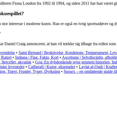
spilleren Fiona Loudon fra 1992 til 1994, og siden 2011 har han været g
skuespillet?
 stor interesse i moderne kunst. Han er også en ivrig sportsudøver og d
?
r Daniel Craig annonceret, at han vil trække sig tilbage fra rollen so
nvendelse
•
Saint Bernard | Beskrivelse, Kendetegn, Temperament, Lev
 Ratzel
•
Indiana | Flag, Fakta, Kort
•
Ascetisme | Selvdisciplin, afhol
flercellet, akvatisk
•
Goa: En dybdegående rejse gennem historien, Indi
iske levesteder
•
Calligrafi | Kunst, eksempler
•
Laylat al-Qadr | Krafte
tion, Træer, Frugter, Typer, Dyrkning
•
Sussex – en omfattende guide ti