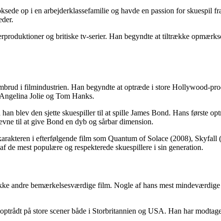
ede op i en arbejderklassefamilie og havde en passion for skuespil fra e
eder.
aterproduktioner og britiske tv-serier. Han begyndte at tiltrække opmærks
ennembrud i filmindustrien. Han begyndte at optræde i store Hollywood-
om Angelina Jolie og Tom Hanks.
da han blev den sjette skuespiller til at spille James Bond. Hans første
g evne til at give Bond en dyb og sårbar dimension.
karakteren i efterfølgende film som Quantum of Solace (2008), Skyfall
 af ​​de mest populære og respekterede skuespillere i sin generation.
kke andre bemærkelsesværdige film. Nogle af hans mest mindeværdige p
 optrådt på store scener både i Storbritannien og USA. Han har modtaget f