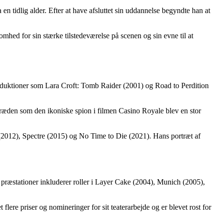
n tidlig alder. Efter at have afsluttet sin uddannelse begyndte han at
omhed for sin stærke tilstedeværelse på scenen og sin evne til at
produktioner som Lara Croft: Tomb Raider (2001) og Road to Perdition
 optræden som den ikoniske spion i filmen Casino Royale blev en stor
 (2012), Spectre (2015) og No Time to Die (2021). Hans portræt af
ræstationer inkluderer roller i Layer Cake (2004), Munich (2005),
lere priser og nomineringer for sit teaterarbejde og er blevet rost for