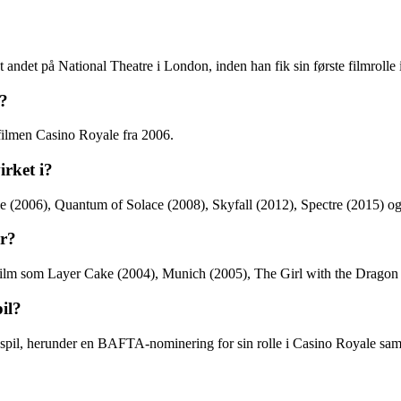
t andet på National Theatre i London, inden han fik sin første filmrolle 
t?
 filmen Casino Royale fra 2006.
rket i?
le (2006), Quantum of Solace (2008), Skyfall (2012), Spectre (2015) o
er?
film som Layer Cake (2004), Munich (2005), The Girl with the Dragon 
il?
kuespil, herunder en BAFTA-nominering for sin rolle i Casino Royale sa