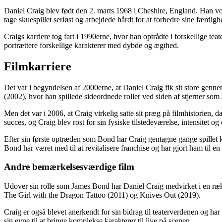
Daniel Craig blev født den 2. marts 1968 i Cheshire, England. Han voks
tage skuespillet seriøst og arbejdede hårdt for at forbedre sine færdigh
Craigs karriere tog fart i 1990erne, hvor han optrådte i forskellige te
portrættere forskellige karakterer med dybde og ægthed.
Filmkarriere
Det var i begyndelsen af ​​2000erne, at Daniel Craig fik sit store g
(2002), hvor han spillede sideordnede roller ved siden af ​​stjerner s
Men det var i 2006, at Craig virkelig satte sit præg på filmhistorien, 
succes, og Craig blev rost for sin fysiske tilstedeværelse, intensitet o
Efter sin første optræden som Bond har Craig gentagne gange spillet 
Bond har været med til at revitalisere franchise og har gjort ham til en
Andre bemærkelsesværdige film
Udover sin rolle som James Bond har Daniel Craig medvirket i en ræ
The Girl with the Dragon Tattoo (2011) og Knives Out (2019).
Craig er også blevet anerkendt for sin bidrag til teaterverdenen og har
sin evne til at bringe komplekse karakterer til live på scenen.