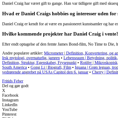
Daniel Craig har været gift to gange. Han var tidligere gift med skue
Hvad er Daniel Craigs hobbies og interesser uden for 
Daniel Craig er kendt for at være en passioneret kunstsamler og har en
Hvilke kommende projekter har Daniel Craig i vente
Efter endt optagelse af den femte James Bond-film, No Time to Die, ha
Andre populære artikler:
Micrometer | Definition, Konvertering, og a
Irsk mytologi, overnaturlig, jamren
•
Lebensraum | Betydning, politik,
Definition, Struktur, Egenskaber, Frysepunkt
•
Rotifer | Mikroskopisk, 
South America
•
Gong Li | Biografi, Film
•
Iguana | Grøn leguan, trop
vedrørende angrebet på USAs Capitol den 6. januar
•
Cherry | Defini
F
ritids
F
eber
Del og gør godt
X
Facebook
Instagram
LinkedIn
YouTube
Pinterest