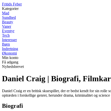
F
ritids
F
eber
Kategorier
Mad
Sundhed
Beauty
Vaner
Eventyr
Tech
Interesser
Børn
Indretning
Økonomi
Min konto
Få adgang
Nyhedsbrevet
Daniel Craig | Biografi, Filmkar
Daniel Craig er en britisk skuespiller, der er bedst kendt for sin rol
optræden i forskellige genrer, herunder drama, kriminalitet og science 
Biografi