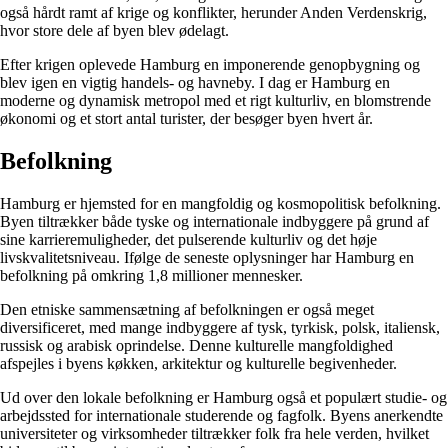
også hårdt ramt af krige og konflikter, herunder Anden Verdenskrig,
hvor store dele af byen blev ødelagt.
Efter krigen oplevede Hamburg en imponerende genopbygning og
blev igen en vigtig handels- og havneby. I dag er Hamburg en
moderne og dynamisk metropol med et rigt kulturliv, en blomstrende
økonomi og et stort antal turister, der besøger byen hvert år.
Befolkning
Hamburg er hjemsted for en mangfoldig og kosmopolitisk befolkning.
Byen tiltrækker både tyske og internationale indbyggere på grund af
sine karrieremuligheder, det pulserende kulturliv og det høje
livskvalitetsniveau. Ifølge de seneste oplysninger har Hamburg en
befolkning på omkring 1,8 millioner mennesker.
Den etniske sammensætning af befolkningen er også meget
diversificeret, med mange indbyggere af tysk, tyrkisk, polsk, italiensk,
russisk og arabisk oprindelse. Denne kulturelle mangfoldighed
afspejles i byens køkken, arkitektur og kulturelle begivenheder.
Ud over den lokale befolkning er Hamburg også et populært studie- og
arbejdssted for internationale studerende og fagfolk. Byens anerkendte
universiteter og virksomheder tiltrækker folk fra hele verden, hvilket