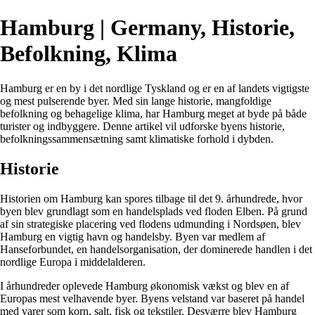
Hamburg | Germany, Historie,
Befolkning, Klima
Hamburg er en by i det nordlige Tyskland og er en af landets vigtigste
og mest pulserende byer. Med sin lange historie, mangfoldige
befolkning og behagelige klima, har Hamburg meget at byde på både
turister og indbyggere. Denne artikel vil udforske byens historie,
befolkningssammensætning samt klimatiske forhold i dybden.
Historie
Historien om Hamburg kan spores tilbage til det 9. århundrede, hvor
byen blev grundlagt som en handelsplads ved floden Elben. På grund
af sin strategiske placering ved flodens udmunding i Nordsøen, blev
Hamburg en vigtig havn og handelsby. Byen var medlem af
Hanseforbundet, en handelsorganisation, der dominerede handlen i det
nordlige Europa i middelalderen.
I århundreder oplevede Hamburg økonomisk vækst og blev en af
Europas mest velhavende byer. Byens velstand var baseret på handel
med varer som korn, salt, fisk og tekstiler. Desværre blev Hamburg