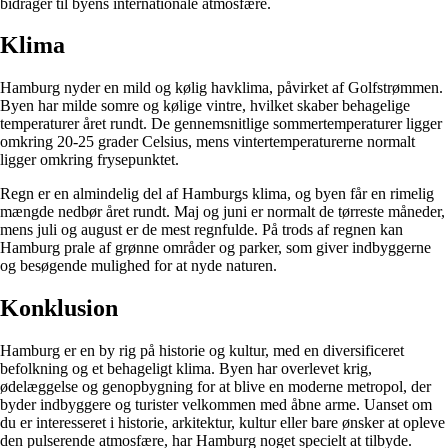
bidrager til byens internationale atmosfære.
Klima
Hamburg nyder en mild og kølig havklima, påvirket af Golfstrømmen.
Byen har milde somre og kølige vintre, hvilket skaber behagelige
temperaturer året rundt. De gennemsnitlige sommertemperaturer ligger
omkring 20-25 grader Celsius, mens vintertemperaturerne normalt
ligger omkring frysepunktet.
Regn er en almindelig del af Hamburgs klima, og byen får en rimelig
mængde nedbør året rundt. Maj og juni er normalt de tørreste måneder,
mens juli og august er de mest regnfulde. På trods af regnen kan
Hamburg prale af grønne områder og parker, som giver indbyggerne
og besøgende mulighed for at nyde naturen.
Konklusion
Hamburg er en by rig på historie og kultur, med en diversificeret
befolkning og et behageligt klima. Byen har overlevet krig,
ødelæggelse og genopbygning for at blive en moderne metropol, der
byder indbyggere og turister velkommen med åbne arme. Uanset om
du er interesseret i historie, arkitektur, kultur eller bare ønsker at opleve
den pulserende atmosfære, har Hamburg noget specielt at tilbyde.