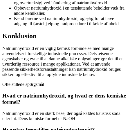
og overtrækstøj ved håndtering af natriumhydroxid.
Opbevar natriumhydroxid i en tætsluttende beholder væk fra
andre kemikalier.
Kend farerne ved natriumhydroxid, og sørg for at have
adgang til førstehjælp og nødprocedure i tilfælde af uheld.
Konklusion
Natriumhydroxid er en vigtig kemisk forbindelse med mange
anvendelser i forskellige industrielle processer. Dets ætsende
egenskaber og evne til at danne alkaliske opløsninger gør det til en
uvurderlig ressource i mange applikationer. Ved at anvende
passende sikkerhedsforanstaltninger kan natriumhydroxid bruges
sikkert og effektivt til at opfylde industrielle behov.
Ofte stillede spørgsmål
Hvad er natriumhydroxid, og hvad er dens kemiske
formel?
Natriumhydroxid er en stærk base, der også kaldes kaustisk soda
eller lut. Dens kemiske formel er NaOH.
Hvordan fremstilles natriumhydroxid?