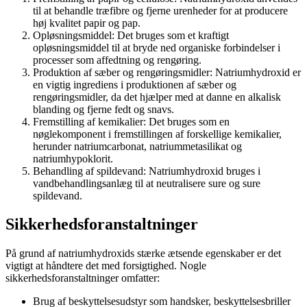
til at behandle træfibre og fjerne urenheder for at producere
høj kvalitet papir og pap.
Opløsningsmiddel: Det bruges som et kraftigt
opløsningsmiddel til at bryde ned organiske forbindelser i
processer som affedtning og rengøring.
Produktion af sæber og rengøringsmidler: Natriumhydroxid er
en vigtig ingrediens i produktionen af sæber og
rengøringsmidler, da det hjælper med at danne en alkalisk
blanding og fjerne fedt og snavs.
Fremstilling af kemikalier: Det bruges som en
nøglekomponent i fremstillingen af forskellige kemikalier,
herunder natriumcarbonat, natriummetasilikat og
natriumhypoklorit.
Behandling af spildevand: Natriumhydroxid bruges i
vandbehandlingsanlæg til at neutralisere sure og sure
spildevand.
Sikkerhedsforanstaltninger
På grund af natriumhydroxids stærke ætsende egenskaber er det
vigtigt at håndtere det med forsigtighed. Nogle
sikkerhedsforanstaltninger omfatter:
Brug af beskyttelsesudstyr som handsker, beskyttelsesbriller