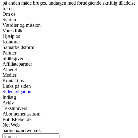
på anden måde bruges, undtagen med forudgående skriftlig tilladelse
fra os.
Om os
Starten
Værdier og mission
Vores folk
Hjælp os
Kontorer
Samarbejdsform
Partner
Støttegiver
Affiliatepartner
Allieret
Medier
Kontakt os
Links på siden
Sidenavigation
Indlæg
Arkiv
Tekstunivers
Abonnementsstrøm
FritidsFeber.dk
Net Web
partner@netweb.dk