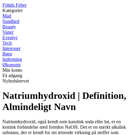
F
ritids
F
eber
Kategorier
Mad
Sundhed
Beauty
Vaner
Eventyr
Tech
Interesser
Børn
Indretning
Økonomi
Min konto
Få adgang
Nyhedsbrevet
Natriumhydroxid | Definition,
Almindeligt Navn
Natriumhydroxid, også kendt som kaustisk soda eller lut, er en
kemisk forbindelse med formlen NaOH. Det er en stærkt alkalisk
substans, der er kendt for sin ætsende virkning på stoffer som