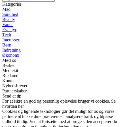
Kategorier
Mad
Sundhed
Beauty
Vaner
Eventyr
Tech
Interesser
Børn
Indretning
Økonomi
Mød os
Besked
Mediekit
Reklame
Konto
Nyhedsbrevet
Partnerskaber
Send et tip
For at sikre en god og personlig oplevelse bruger vi cookies. Se
hvordan her.
Cookies og lignende teknologier gør det muligt for os og vores
partnere at huske dine præferencer, analysere trafik og tilpasse
indhold til dig. Ved at fortsætte med at bruge siden accepterer du
dette, men du kan til enhver tid justere dine valg