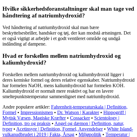
Hvilke sikkerhedsforanstaltninger skal man tage ved
håndtering af natriumhydroxid?
Ved håndtering af natriumhydroxid skal man bære
beskyttelsesbriller, handsker og tøj, der kan modstå ætsningen. Det
er også vigtigt at arbejde i et godt ventileret område og undgå
indånding af dampene.
Hvad er forskellen mellem natriumhydroxid og
kaliumhydroxid?
Forskellen mellem natriumhydroxid og kaliumhydroxid ligger i
deres kemiske formel og deres relative egenskaber. Natriumhydroxid
har formelen NaOH, mens kaliumhydroxid har formelen KOH.
Kaliumhydroxid er normalt mere reaktivt og har en lavere
smeltepunktstemperatur sammenlignet med natriumhydroxid.
Andre populære artikler:
Fahrenheit-temperaturskala | Definition,
Formel
•
Impressionismen
•
Dr. Watson | Karakter
•
Hippogriff |
Mytisk Væsen, Magiske Kræfter
•
Cossacker
•
Scientology |
Definition, tro og praksis
•
Angel og dæmon | Definition, natur,
typer
•
Acetinsyre | Definition, Formel, Anvendelser
•
White Island-
vulkanudbrudet i 2019 | Fakta, Årsag
•
Miljøpolitik
•
Temperatur |