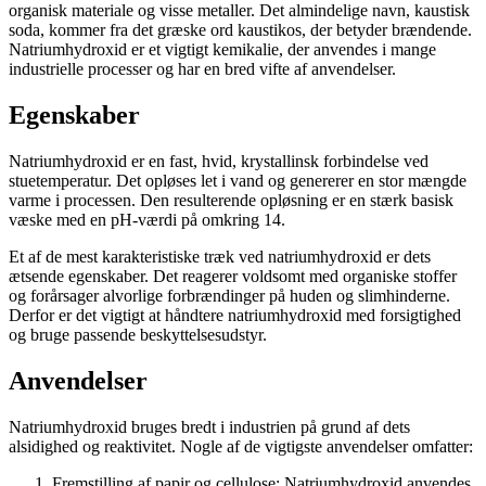
organisk materiale og visse metaller. Det almindelige navn, kaustisk
soda, kommer fra det græske ord kaustikos, der betyder brændende.
Natriumhydroxid er et vigtigt kemikalie, der anvendes i mange
industrielle processer og har en bred vifte af anvendelser.
Egenskaber
Natriumhydroxid er en fast, hvid, krystallinsk forbindelse ved
stuetemperatur. Det opløses let i vand og genererer en stor mængde
varme i processen. Den resulterende opløsning er en stærk basisk
væske med en pH-værdi på omkring 14.
Et af de mest karakteristiske træk ved natriumhydroxid er dets
ætsende egenskaber. Det reagerer voldsomt med organiske stoffer
og forårsager alvorlige forbrændinger på huden og slimhinderne.
Derfor er det vigtigt at håndtere natriumhydroxid med forsigtighed
og bruge passende beskyttelsesudstyr.
Anvendelser
Natriumhydroxid bruges bredt i industrien på grund af dets
alsidighed og reaktivitet. Nogle af de vigtigste anvendelser omfatter:
Fremstilling af papir og cellulose: Natriumhydroxid anvendes