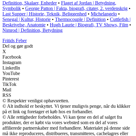
Definition, Skalaer, Enheder
•
Flaget af Jordan | Betydning,
Symbolik
•
George Patton | Fakta, biografi, citater, 2. verdenskrig
•
Last Supper | Historie, Teknik, Beliggenhed
•
Michelangelo
•
Senegal | Kultur, Historie
•
Thermocouple | Definition
•
Cuttlefish |
Beskrivelse, Anatomie
•
Hugh Laurie | Biografi, TV Shows, Film
•
Nimrod | Definition, Betydning
F
ritids
F
eber
Del og gør godt
X
Facebook
Instagram
LinkedIn
YouTube
Pinterest
TikTok
Mail
RSS
© Respekter venligst ophavsretten.
© Alt indhold er beskyttet. Vi tjener muligvis penge, når du klikker
på et link og foretager et køb hos en forhandler.
© Alle rettigheder forbeholdes. Vi kan tjene en del af salget fra
produkter, der er købt via vores websted som en del af vores
affilierede partnerskaber med forhandlere. Materialet på denne side
må ikke reproduceres, distribueres, transmitteres, cachelagres eller