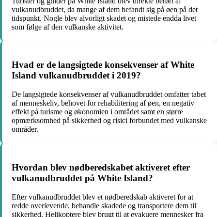
Turister og guider på White Island blev direkte berørt af
vulkanudbruddet, da mange af dem befandt sig på øen på det
tidspunkt. Nogle blev alvorligt skadet og mistede endda livet
som følge af den vulkanske aktivitet.
Hvad er de langsigtede konsekvenser af White
Island vulkanudbruddet i 2019?
De langsigtede konsekvenser af vulkanudbruddet omfatter tabet
af menneskeliv, behovet for rehabilitering af øen, en negativ
effekt på turisme og økonomien i området samt en større
opmærksomhed på sikkerhed og risici forbundet med vulkanske
områder.
Hvordan blev nødberedskabet aktiveret efter
vulkanudbruddet på White Island?
Efter vulkanudbruddet blev et nødberedskab aktiveret for at
redde overlevende, behandle skadede og transportere dem til
sikkerhed. Helikoptere blev brugt til at evakuere mennesker fra