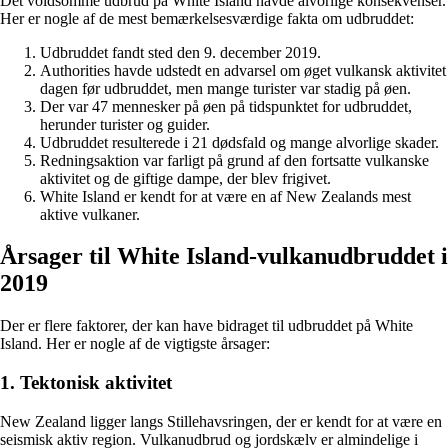
Det voldsomme udbrud på White Island havde alvorlige konsekvenser.
Her er nogle af de mest bemærkelsesværdige fakta om udbruddet:
Udbruddet fandt sted den 9. december 2019.
Authorities havde udstedt en advarsel om øget vulkansk aktivitet
dagen før udbruddet, men mange turister var stadig på øen.
Der var 47 mennesker på øen på tidspunktet for udbruddet,
herunder turister og guider.
Udbruddet resulterede i 21 dødsfald og mange alvorlige skader.
Redningsaktion var farligt på grund af den fortsatte vulkanske
aktivitet og de giftige dampe, der blev frigivet.
White Island er kendt for at være en af New Zealands mest
aktive vulkaner.
Årsager til White Island-vulkanudbruddet i
2019
Der er flere faktorer, der kan have bidraget til udbruddet på White
Island. Her er nogle af de vigtigste årsager:
1. Tektonisk aktivitet
New Zealand ligger langs Stillehavsringen, der er kendt for at være en
seismisk aktiv region. Vulkanudbrud og jordskælv er almindelige i