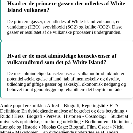
Hvad er de primære gasser, der udledes af White
Island vulkanen?
De primære gasser, der udledes af White Island vulkanen, er
vanddamp (H2O), svovldioxid (SO2) og kulilte (CO2). Disse
gasser er resultatet af de vulkanske processer i undergrunden.
Hvad er de mest almindelige konsekvenser af
vulkanudbrud som det på White Island?
De mest almindelige konsekvenser af vulkanudbrud inkluderer
potentiel ødelæggelse af land, tab af menneskeliv og dyreliv,
udledning af giftige gasser og askeskyl, økonomisk nedgang og
behovet for at genopbygge og rehabilitere det berørte område.
Andre populære artikler:
Alfred – Biografi, Regeringstid
•
ETA
Definition: En dybdegående analyse af begrebet og dets betydning
•
Rudolf Hess | Biografi
•
Perseus | Historien
•
Cosmologi – Studiet af
universets oprindelse, struktur og udvikling
•
Berlinmuren | Definition,
Længde og Historie
•
Nicolas Cage: Biografi, Film, Oscar
•
Nicki
Minaj
•
Makedonien – en dybdegående undersøgelse af landets