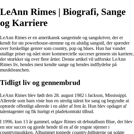
LeAnn Rimes | Biografi, Sange
og Karriere
LeAnn Rimes er en amerikansk sangerinde og sangskriver, der er
kendt for sin powerhouse-stemme og en alsidig sangstil, der spænder
over forskellige genrer som country, pop og blues. Hun har vundet
utallige priser og nået store kommercielle succeser gennem sin karriere,
der strækker sig over flere årtier. Denne artikel vil udforske LeAnn
Rimes liv, hendes mest kendte sange og hendes indflydelse på
musikbranchen.
Tidligt liv og gennembrud
LeAnn Rimes blev født den 28. august 1982 i Jackson, Mississippi.
Allerede som barn viste hun en utrolig talent for sang og begyndte at
optræde offentligt allerede i en alder af fem år. Hun blev opdaget af
talentagenter og fik hurtigt et pladekontrakt tilbud.
I 1996, kun 13 år gammel, udgav Rimes sit debutalbum Blue, der blev
en stor succes og gjorde hende til en af de yngste stjerner i
countrymusikken. Albummet toppede country-hitlisterne og solgte