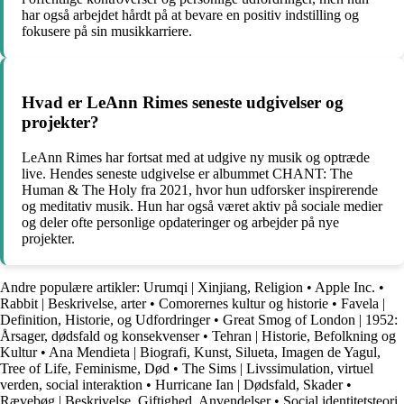
har også arbejdet hårdt på at bevare en positiv indstilling og
fokusere på sin musikkarriere.
Hvad er LeAnn Rimes seneste udgivelser og
projekter?
LeAnn Rimes har fortsat med at udgive ny musik og optræde
live. Hendes seneste udgivelse er albummet CHANT: The
Human & The Holy fra 2021, hvor hun udforsker inspirerende
og meditativ musik. Hun har også været aktiv på sociale medier
og deler ofte personlige opdateringer og arbejder på nye
projekter.
Andre populære artikler:
Urumqi | Xinjiang, Religion
•
Apple Inc.
•
Rabbit | Beskrivelse, arter
•
Comorernes kultur og historie
•
Favela |
Definition, Historie, og Udfordringer
•
Great Smog of London | 1952:
Årsager, dødsfald og konsekvenser
•
Tehran | Historie, Befolkning og
Kultur
•
Ana Mendieta | Biografi, Kunst, Silueta, Imagen de Yagul,
Tree of Life, Feminisme, Død
•
The Sims | Livssimulation, virtuel
verden, social interaktion
•
Hurricane Ian | Dødsfald, Skader
•
Rævebøg | Beskrivelse, Giftighed, Anvendelser
•
Social identitetsteori