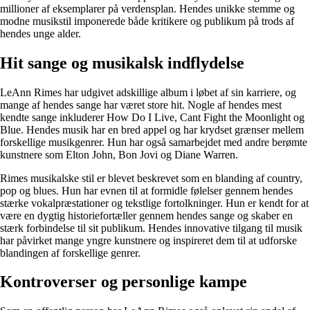
millioner af eksemplarer på verdensplan. Hendes unikke stemme og
modne musikstil imponerede både kritikere og publikum på trods af
hendes unge alder.
Hit sange og musikalsk indflydelse
LeAnn Rimes har udgivet adskillige album i løbet af sin karriere, og
mange af hendes sange har været store hit. Nogle af hendes mest
kendte sange inkluderer How Do I Live, Cant Fight the Moonlight og
Blue. Hendes musik har en bred appel og har krydset grænser mellem
forskellige musikgenrer. Hun har også samarbejdet med andre berømte
kunstnere som Elton John, Bon Jovi og Diane Warren.
Rimes musikalske stil er blevet beskrevet som en blanding af country,
pop og blues. Hun har evnen til at formidle følelser gennem hendes
stærke vokalpræstationer og tekstlige fortolkninger. Hun er kendt for at
være en dygtig historiefortæller gennem hendes sange og skaber en
stærk forbindelse til sit publikum. Hendes innovative tilgang til musik
har påvirket mange yngre kunstnere og inspireret dem til at udforske
blandingen af forskellige genrer.
Kontroverser og personlige kampe