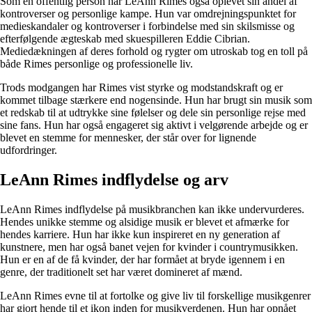
Som en offentlig person har LeAnn Rimes også oplevet sin andel af
kontroverser og personlige kampe. Hun var omdrejningspunktet for
medieskandaler og kontroverser i forbindelse med sin skilsmisse og
efterfølgende ægteskab med skuespilleren Eddie Cibrian.
Mediedækningen af ​​deres forhold og rygter om utroskab tog en toll på
både Rimes personlige og professionelle liv.
Trods modgangen har Rimes vist styrke og modstandskraft og er
kommet tilbage stærkere end nogensinde. Hun har brugt sin musik som
et redskab til at udtrykke sine følelser og dele sin personlige rejse med
sine fans. Hun har også engageret sig aktivt i velgørende arbejde og er
blevet en stemme for mennesker, der står over for lignende
udfordringer.
LeAnn Rimes indflydelse og arv
LeAnn Rimes indflydelse på musikbranchen kan ikke undervurderes.
Hendes unikke stemme og alsidige musik er blevet et afmærke for
hendes karriere. Hun har ikke kun inspireret en ny generation af
kunstnere, men har også banet vejen for kvinder i countrymusikken.
Hun er en af de få kvinder, der har formået at bryde igennem i en
genre, der traditionelt set har været domineret af mænd.
LeAnn Rimes evne til at fortolke og give liv til forskellige musikgenrer
har gjort hende til et ikon inden for musikverdenen. Hun har opnået