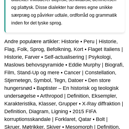
og plattysk. Disse dialekter har deres egne unikke
særpræg og påvirker udtale, ordforråd og grammatik
inden for det tyske sprog.
Andre populære artikler:
Historie
•
Peru | Historie,
Flag, Folk, Sprog, Befolkning, Kort
•
Flaget Italiens |
Historie, Farver
•
Self-actualisering | Psykologi,
Maslows behovspyramide
•
Eddie Murphy | Biografi,
Film, Stand-Up og mere
•
Cancer | Constellation,
Stjernetegn, Symbol, Tegn, Datoer
•
Den store
hungersnød
•
Baptister – En historisk og teologisk
undersøgelse
•
Arthropod | Definition, Eksempler,
Karakteristika, Klasser, Grupper
•
X-Ray diffraktion |
Definition, Diagram, Ligning
•
2015 FIFA
korruptionsskandale | Forklaret, Qatar
•
Bolt |
Skruer, Møtrikker, Skiver
•
Mesomorph | Definition,