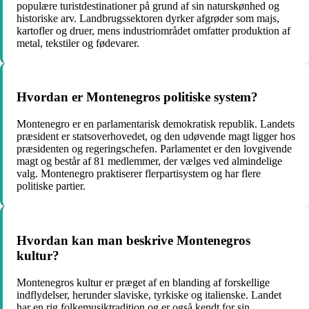
populære turistdestinationer på grund af sin naturskønhed og
historiske arv. Landbrugssektoren dyrker afgrøder som majs,
kartofler og druer, mens industriområdet omfatter produktion af
metal, tekstiler og fødevarer.
Hvordan er Montenegros politiske system?
Montenegro er en parlamentarisk demokratisk republik. Landets
præsident er statsoverhovedet, og den udøvende magt ligger hos
præsidenten og regeringschefen. Parlamentet er den lovgivende
magt og består af 81 medlemmer, der vælges ved almindelige
valg. Montenegro praktiserer flerpartisystem og har flere
politiske partier.
Hvordan kan man beskrive Montenegros
kultur?
Montenegros kultur er præget af en blanding af forskellige
indflydelser, herunder slaviske, tyrkiske og italienske. Landet
har en rig folkemusiktradition og er også kendt for sin