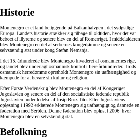
Historie
Montenegro er et land beliggende på Balkanhalvøen i det sydøstlige
Europa. Landets historie strækker sig tilbage til oldtiden, hvor det var
beboet af illyrerne og senere blev en del af Romerriget. I middelalderen
blev Montenegro en del af serbernes kongedømme og senere en
selvstændig stat under kong Stefan Nemanja.
I det 15. århundrede blev Montenegro invaderet af osmannernes rige,
og landet blev underlagt osmannisk kontrol i flere århundreder. Trods
osmannisk herredømme opretholdt Montenegro sin uafhængighed og
kæmpede for at bevare sin kultur og religion.
Efter Første Verdenskrig blev Montenegro en del af Kongeriget
Jugoslavien og senere en del af den socialistiske føderale republik
Jugoslavien under ledelse af Josip Broz Tito. Efter Jugoslaviens
opløsning i 1992 erklærede Montenegro sig uafhængigt og dannede en
føderation med Serbien. Denne føderation blev opløst i 2006, hvor
Montenegro blev en selvstændig stat.
Befolkning