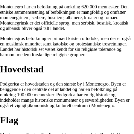
Montenegro har en befolkning på omkring 620.000 mennesker. Den
etniske sammensætning af befolkningen er mangfoldig og omfatter
montenegrinere, serbere, bosniere, albanere, kroater og romaer.
Montenegrinsk er det officielle sprog, men serbisk, bosnisk, kroatisk
og albansk bliver også talt i landet.
Montenegros befolkning er primært kristen ortodoks, men der er også
en muslimsk minoritet samt katolske og protestantiske trosretninger.
Landet har historisk set været kendt for sin religiøse tolerance og
harmoni mellem forskellige religiøse grupper.
Hovedstad
Podgorica er hovedstaden og den største by i Montenegro. Byen er
beliggende i den centrale del af landet og har en befolkning på
omkring 190.000 mennesker. Podgorica har en rig historie og
indeholder mange historiske monumenter og seværdigheder. Byen er
også et vigtigt økonomisk og kulturelt centrum i Montenegro.
Flag