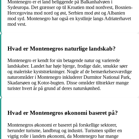
Montenegro er et land beliggende på Balkanhalvøen i
Sydeuropa. Det grænser op til Kroatien mod nordvest, Bosnien-
Hercegovina mod nord og øst, Serbien mod øst og Albanien
mod syd. Montenegro har også en kystlinje langs Adriaterhavet
mod vest.
Hvad er Montenegros naturlige landskab?
Montenegro er kendt for sin betagende natur og varierede
landskaber. Landet har høje bjerge, frodige dale, smukke søer
og maleriske kyststrækninger. Nogle af de bemærkelsesværdige
naturområder i Montenegro inkluderer Durmitor National Park,
Skadarsøen og Kotor-bugten. Disse områder tiltrækker mange
turister hvert år på grund af deres naturskønhed.
Hvad er Montenegros økonomi baseret på?
Montenegros økonomi er baseret på forskellige sektorer,
herunder turisme, landbrug og industri. Turismen spiller en
vigtig rolle i landets økonomi, da Montenegro har mange