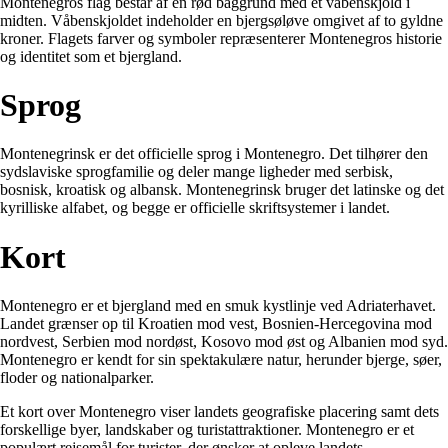
Montenegros flag består af en rød baggrund med et våbenskjold i
midten. Våbenskjoldet indeholder en bjergsøløve omgivet af to gyldne
kroner. Flagets farver og symboler repræsenterer Montenegros historie
og identitet som et bjergland.
Sprog
Montenegrinsk er det officielle sprog i Montenegro. Det tilhører den
sydslaviske sprogfamilie og deler mange ligheder med serbisk,
bosnisk, kroatisk og albansk. Montenegrinsk bruger det latinske og det
kyrilliske alfabet, og begge er officielle skriftsystemer i landet.
Kort
Montenegro er et bjergland med en smuk kystlinje ved Adriaterhavet.
Landet grænser op til Kroatien mod vest, Bosnien-Hercegovina mod
nordvest, Serbien mod nordøst, Kosovo mod øst og Albanien mod syd.
Montenegro er kendt for sin spektakulære natur, herunder bjerge, søer,
floder og nationalparker.
Et kort over Montenegro viser landets geografiske placering samt dets
forskellige byer, landskaber og turistattraktioner. Montenegro er et
populært rejsemål for turister, der ønsker at opleve landets