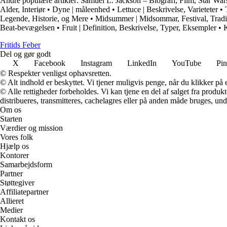
Andre populære artikler:
Samuel L. Jackson – Biografi, Film, Star War
Alder, Interiør
•
Dyne | måleenhed
•
Lettuce | Beskrivelse, Varieteter
•
Legende, Historie, og Mere
•
Midsummer | Midsommar, Festival, Tradi
Beat-bevægelsen
•
Fruit | Definition, Beskrivelse, Typer, Eksempler
•
K
F
ritids
F
eber
Del og gør godt
X
Facebook
Instagram
LinkedIn
YouTube
Pin
© Respekter venligst ophavsretten.
© Alt indhold er beskyttet. Vi tjener muligvis penge, når du klikker på e
© Alle rettigheder forbeholdes. Vi kan tjene en del af salget fra produk
distribueres, transmitteres, cachelagres eller på anden måde bruges, und
Om os
Starten
Værdier og mission
Vores folk
Hjælp os
Kontorer
Samarbejdsform
Partner
Støttegiver
Affiliatepartner
Allieret
Medier
Kontakt os