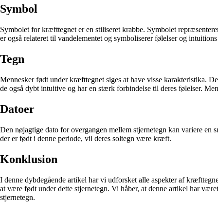
Symbol
Symbolet for kræfttegnet er en stiliseret krabbe. Symbolet repræsenter
er også relateret til vandelementet og symboliserer følelser og intuitions 
Tegn
Mennesker født under kræfttegnet siges at have visse karakteristika. D
de også dybt intuitive og har en stærk forbindelse til deres følelser. Me
Datoer
Den nøjagtige dato for overgangen mellem stjernetegn kan variere en smul
der er født i denne periode, vil deres soltegn være kræft.
Konklusion
I denne dybdegående artikel har vi udforsket alle aspekter af kræfttegne
at være født under dette stjernetegn. Vi håber, at denne artikel har v
stjernetegn.