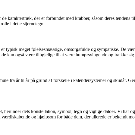
er de karaktertræk, der er forbundet med krabber, såsom deres tendens t
rolle i dette stjernetegn.
e er typisk meget følelsesmæssige, omsorgsfulde og sympatiske. De værd
n de kan også være tilbøjelige til at være humørsvingende og trække sig ti
e fra år til år på grund af forskelle i kalendersystemer og skudår. Gener
t, herunder dets konstellation, symbol, tegn og vigtige datoer. Vi har o
æret værdiskabende og hjælpsom for både dem, der allerede er bekendt m