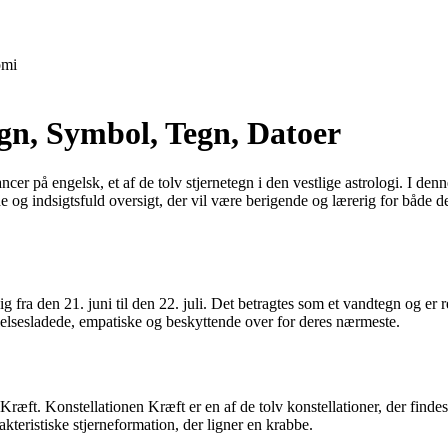
mi
egn, Symbol, Tegn, Datoer
på engelsk, et af de tolv stjernetegn i den vestlige astrologi. I denne a
nde og indsigtsfuld oversigt, der vil være berigende og lærerig for både
sig fra den 21. juni til den 22. juli. Det betragtes som et vandtegn og er
lelsesladede, empatiske og beskyttende over for deres nærmeste.
 Kræft. Konstellationen Kræft er en af de tolv konstellationer, der fin
kteristiske stjerneformation, der ligner en krabbe.