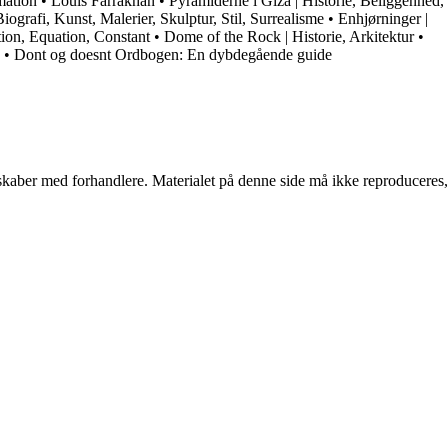
mation
•
Louis Farrakhan
•
Pyramiderne i Giza | Historie, Beliggenhed,
iografi, Kunst, Malerier, Skulptur, Stil, Surrealisme
•
Enhjørninger |
ition, Equation, Constant
•
Dome of the Rock | Historie, Arkitektur
•
•
Dont og doesnt Ordbogen: En dybdegående guide
erskaber med forhandlere. Materialet på denne side må ikke reproduceres,