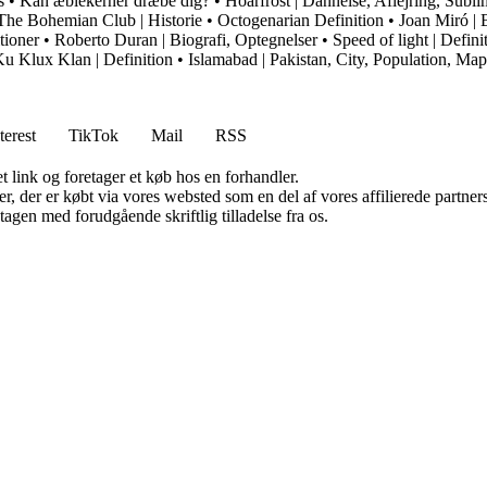
s
•
Kan æblekerner dræbe dig?
•
Hoarfrost | Dannelse, Aflejring, Subli
The Bohemian Club | Historie
•
Octogenarian Definition
•
Joan Miró | B
tioner
•
Roberto Duran | Biografi, Optegnelser
•
Speed of light | Defin
u Klux Klan | Definition
•
Islamabad | Pakistan, City, Population, Map
terest
TikTok
Mail
RSS
t link og foretager et køb hos en forhandler.
ter, der er købt via vores websted som en del af vores affilierede partn
tagen med forudgående skriftlig tilladelse fra os.