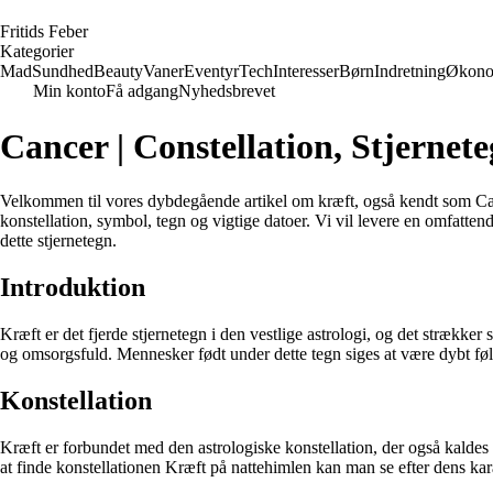
F
ritids
F
eber
Kategorier
Mad
Sundhed
Beauty
Vaner
Eventyr
Tech
Interesser
Børn
Indretning
Økono
Min konto
Få adgang
Nyhedsbrevet
Cancer | Constellation, Stjernet
Velkommen til vores dybdegående artikel om kræft, også kendt som Cancer 
konstellation, symbol, tegn og vigtige datoer. Vi vil levere en omfatte
dette stjernetegn.
Introduktion
Kræft er det fjerde stjernetegn i den vestlige astrologi, og det strækker 
og omsorgsfuld. Mennesker født under dette tegn siges at være dybt fø
Konstellation
Kræft er forbundet med den astrologiske konstellation, der også kaldes
at finde konstellationen Kræft på nattehimlen kan man se efter dens kara