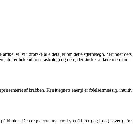
rtikel vil vi udforske alle detaljer om dette stjernetegn, herunder dets
 dem, der er bekendt med astrologi og dem, der ønsker at lære mere om
 repræsenteret af krabben. Kræfttegnets energi er følelsesmæssig, intuitiv
des på himlen. Den er placeret mellem Lynx (Haren) og Leo (Løven). For