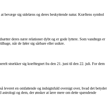
il at bevæge sig sidelæns og deres beskyttende natur. Kræftens symbol
sætter deres nære relationer dybt og er gode lyttere. Som vandtegn er
lbage, når de føler sig sårbare eller usikre.
elt strækker sig kræfttegnet fra den 21. juni til den 22. juli. For dem
gså leveret en omfattende og indsigtsfuld oversigt over, hvad det betyder
ed astrologi og dem, der ønsker at lære mere om dette spændende