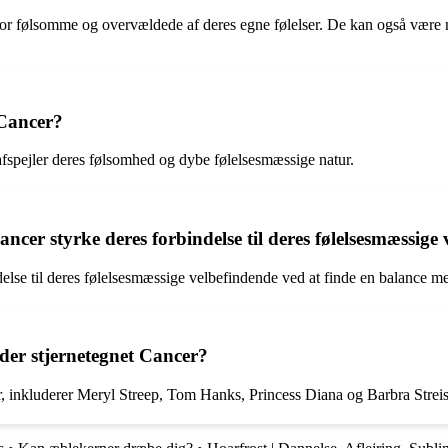
or følsomme og overvældede af deres egne følelser. De kan også være m
 Cancer?
afspejler deres følsomhed og dybe følelsesmæssige natur.
cer styrke deres forbindelse til deres følelsesmæssige
else til deres følelsesmæssige velbefindende ved at finde en balance m
nder stjernetegnet Cancer?
er, inkluderer Meryl Streep, Tom Hanks, Princess Diana og Barbra Strei