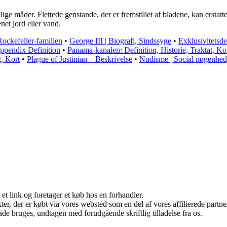
e måder. Flettede genstande, der er fremstillet af bladene, kan erstatte p
net jord eller vand.
Rockefeller-familien
•
George III | Biografi, Sindssyge
•
Exklusivitetsde
ppendix Definition
•
Panama-kanalen: Definition, Historie, Traktat, Kor
g, Kort
•
Plague of Justinian – Beskrivelse
•
Nudisme | Social nøgenhed
 et link og foretager et køb hos en forhandler.
ukter, der er købt via vores websted som en del af vores affilierede par
åde bruges, undtagen med forudgående skriftlig tilladelse fra os.