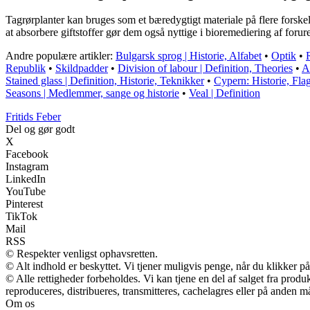
Tagrørplanter kan bruges som et bæredygtigt materiale på flere forskellig
at absorbere giftstoffer gør dem også nyttige i bioremediering af forure
Andre populære artikler:
Bulgarsk sprog | Historie, Alfabet
•
Optik
•
Republik
•
Skildpadder
•
Division of labour | Definition, Theories
•
A
Stained glass | Definition, Historie, Teknikker
•
Cypern: Historie, Fla
Seasons | Medlemmer, sange og historie
•
Veal | Definition
F
ritids
F
eber
Del og gør godt
X
Facebook
Instagram
LinkedIn
YouTube
Pinterest
TikTok
Mail
RSS
© Respekter venligst ophavsretten.
© Alt indhold er beskyttet. Vi tjener muligvis penge, når du klikker på
© Alle rettigheder forbeholdes. Vi kan tjene en del af salget fra prod
reproduceres, distribueres, transmitteres, cachelagres eller på anden m
Om os