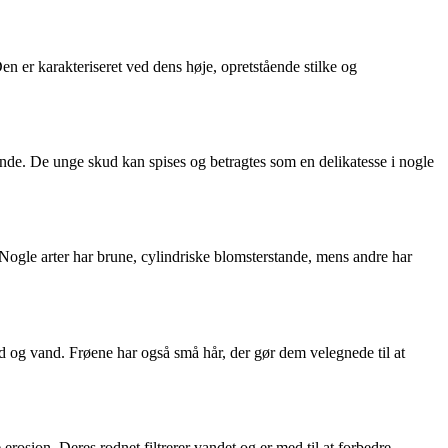
en er karakteriseret ved dens høje, opretstående stilke og
stande. De unge skud kan spises og betragtes som en delikatesse i nogle
 Nogle arter har brune, cylindriske blomsterstande, mens andre har
d og vand. Frøene har også små hår, der gør dem velegnede til at
erosion. Deres rodnet filtrerer vandet og er med til at forbedre