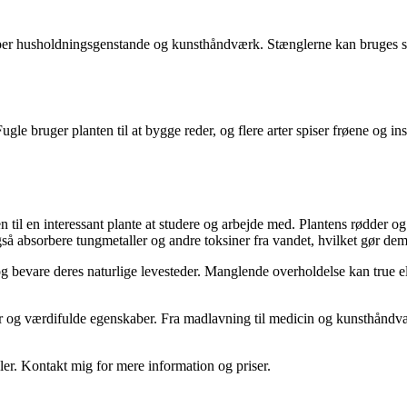
e typer husholdningsgenstande og kunsthåndværk. Stænglerne kan bruges 
ugle bruger planten til at bygge reder, og flere arter spiser frøene og ins
n til en interessant plante at studere og arbejde med. Plantens rødder 
også absorbere tungmetaller og andre toksiner fra vandet, hvilket gør dem 
e og bevare deres naturlige levesteder. Manglende overholdelse kan true
r og værdifulde egenskaber. Fra madlavning til medicin og kunsthåndværk,
ler. Kontakt mig for mere information og priser.