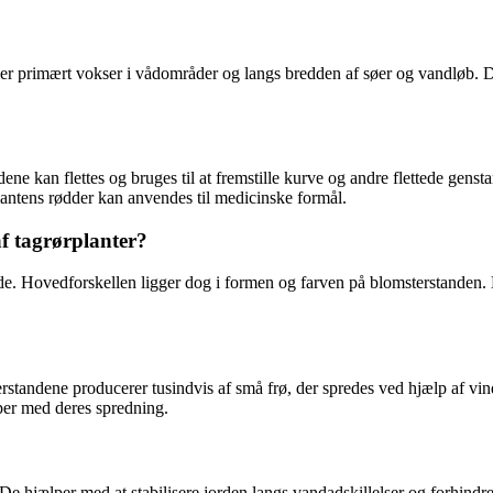
, der primært vokser i vådområder og langs bredden af søer og vandløb. D
adene kan flettes og bruges til at fremstille kurve og andre flettede gen
plantens rødder kan anvendes til medicinske formål.
f tagrørplanter?
ende. Hovedforskellen ligger dog i formen og farven på blomsterstanden.
rstandene producerer tusindvis af små frø, der spredes ved hjælp af vin
lper med deres spredning.
 De hjælper med at stabilisere jorden langs vandadskillelser og forhindre 