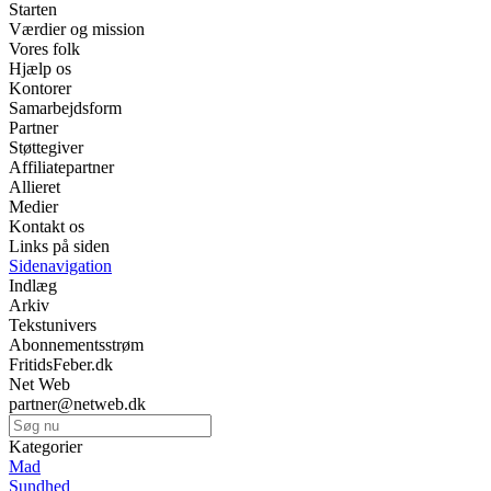
Starten
Værdier og mission
Vores folk
Hjælp os
Kontorer
Samarbejdsform
Partner
Støttegiver
Affiliatepartner
Allieret
Medier
Kontakt os
Links på siden
Sidenavigation
Indlæg
Arkiv
Tekstunivers
Abonnementsstrøm
FritidsFeber.dk
Net Web
partner@netweb.dk
Kategorier
Mad
Sundhed