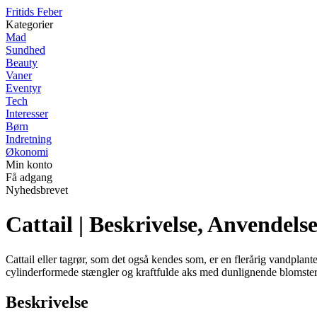
F
ritids
F
eber
Kategorier
Mad
Sundhed
Beauty
Vaner
Eventyr
Tech
Interesser
Børn
Indretning
Økonomi
Min konto
Få adgang
Nyhedsbrevet
Cattail | Beskrivelse, Anvendels
Cattail eller tagrør, som det også kendes som, er en flerårig vandplan
cylinderformede stængler og kraftfulde aks med dunlignende blomster
Beskrivelse