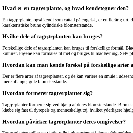
Hvad er en tagrørplante, og hvad kendetegner den?
En tagrørplante, også kendt som cattail på engelsk, er en flerårig urt
karakteristiske brune cylindriske blomsterstande.
Hvilke dele af tagrørplanten kan bruges?
Forskellige dele af tagrørplanten kan bruges til forskellige formål. Bl
kulturer. Frøene kan formales til mel og bruges til madlavning. Selv 
Hvordan kan man kende forskel på forskellige arter a
Der er flere arter af tagrørplanter, og de kan variere en smule i udse
mere aflange, gule blomsterstande.
Hvordan formerer tagrørplanter sig?
Tagrørplanter formerer sig ved hjælp af deres blomsterstande. Blomste
klæbe sig fast til dyrepels og menneskeligt tøj, hvilket yderligere hjæ
Hvordan påvirker tagrørplanter deres omgivelser?
Tagrørplanter spiller en vigtig rolle i økosystemet i deres vådområder.