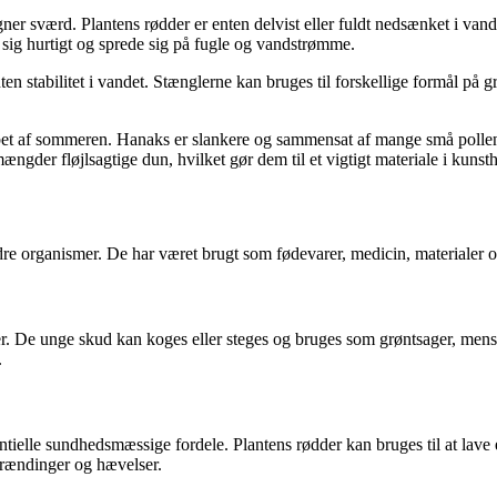
igner sværd. Plantens rødder er enten delvist eller fuldt nedsænket i van
e sig hurtigt og sprede sig på fugle og vandstrømme.
n stabilitet i vandet. Stænglerne kan bruges til forskellige formål på gr
i løbet af sommeren. Hanaks er slankere og sammensat af mange små pol
ængder fløjlsagtige dun, hvilket gør dem til et vigtigt materiale i kuns
ndre organismer. De har været brugt som fødevarer, medicin, materialer
turer. De unge skud kan koges eller steges og bruges som grøntsager, m
.
ntielle sundhedsmæssige fordele. Plantens rødder kan bruges til at lave 
rbrændinger og hævelser.