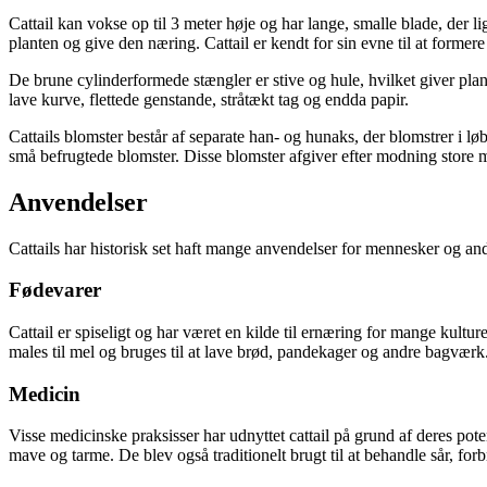
Cattail kan vokse op til 3 meter høje og har lange, smalle blade, der l
planten og give den næring. Cattail er kendt for sin evne til at former
De brune cylinderformede stængler er stive og hule, hvilket giver plante
lave kurve, flettede genstande, stråtækt tag og endda papir.
Cattails blomster består af separate han- og hunaks, der blomstrer 
små befrugtede blomster. Disse blomster afgiver efter modning store m
Anvendelser
Cattails har historisk set haft mange anvendelser for mennesker og a
Fødevarer
Cattail er spiseligt og har været en kilde til ernæring for mange kul
males til mel og bruges til at lave brød, pandekager og andre bagværk
Medicin
Visse medicinske praksisser har udnyttet cattail på grund af deres pote
mave og tarme. De blev også traditionelt brugt til at behandle sår, fo