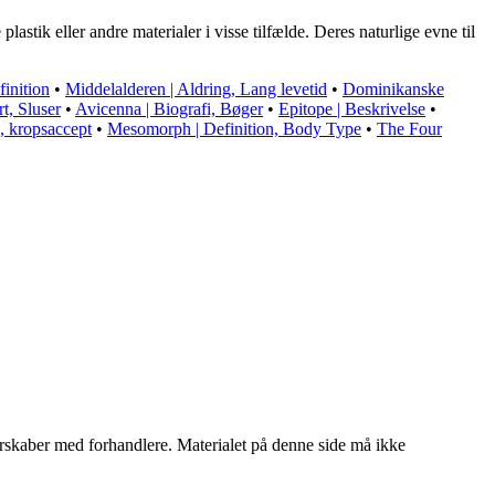
lastik eller andre materialer i visse tilfælde. Deres naturlige evne til
finition
•
Middelalderen | Aldring, Lang levetid
•
Dominikanske
t, Sluser
•
Avicenna | Biografi, Bøger
•
Epitope | Beskrivelse
•
, kropsaccept
•
Mesomorph | Definition, Body Type
•
The Four
tnerskaber med forhandlere. Materialet på denne side må ikke