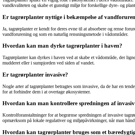
vandkvaliteten og skabe et gunstigt miljø for forskellige dyre- og plant
Er tagrørplanter nyttige i bekæmpelse af vandforure
Ja, tagrørplanter er kendt for deres evne til at absorbere og rense fo
vandforurening og som en naturlig rensningsmetode i vådområder.
Hvordan kan man dyrke tagrørplanter i haven?
Tagrørplanter kan dyrkes i haven ved at skabe et vådområde, der ligner
mudderet eller i sumpjorden ved siden af vandet.
Er tagrørplanter invasive?
Nogle arter af tagrørplanter betragtes som invasive, da de har en tende
for at forhindre dem i at overtage økosystemer.
Hvordan kan man kontrollere spredningen af invasiv
Kontrolforanstaltninger for at begrænse spredningen af invasive tagrør
opmærksom på lokale regulativer og miljøpåvirkninger, når man håndte
Hvordan kan tagrørplanter bruges som et bæredygtig