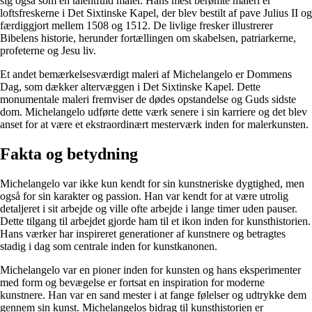
sig også som en talentfuld maler. Hans mest berømte maleri er
loftsfreskerne i Det Sixtinske Kapel, der blev bestilt af pave Julius II og
færdiggjort mellem 1508 og 1512. De livlige fresker illustrerer
Bibelens historie, herunder fortællingen om skabelsen, patriarkerne,
profeterne og Jesu liv.
Et andet bemærkelsesværdigt maleri af Michelangelo er Dommens
Dag, som dækker altervæggen i Det Sixtinske Kapel. Dette
monumentale maleri fremviser de dødes opstandelse og Guds sidste
dom. Michelangelo udførte dette værk senere i sin karriere og det blev
anset for at være et ekstraordinært mesterværk inden for malerkunsten.
Fakta og betydning
Michelangelo var ikke kun kendt for sin kunstneriske dygtighed, men
også for sin karakter og passion. Han var kendt for at være utrolig
detaljeret i sit arbejde og ville ofte arbejde i lange timer uden pauser.
Dette tilgang til arbejdet gjorde ham til et ikon inden for kunsthistorien.
Hans værker har inspireret generationer af kunstnere og betragtes
stadig i dag som centrale inden for kunstkanonen.
Michelangelo var en pioner inden for kunsten og hans eksperimenter
med form og bevægelse er fortsat en inspiration for moderne
kunstnere. Han var en sand mester i at fange følelser og udtrykke dem
gennem sin kunst. Michelangelos bidrag til kunsthistorien er