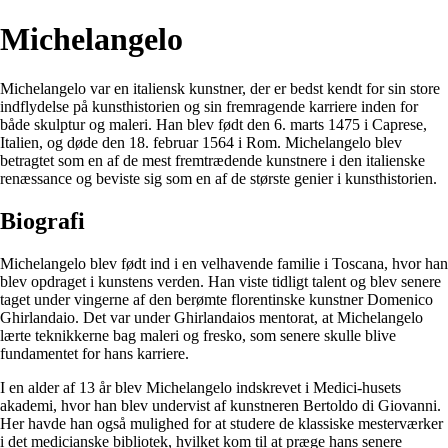
Michelangelo
Michelangelo var en italiensk kunstner, der er bedst kendt for sin store
indflydelse på kunsthistorien og sin fremragende karriere inden for
både skulptur og maleri. Han blev født den 6. marts 1475 i Caprese,
Italien, og døde den 18. februar 1564 i Rom. Michelangelo blev
betragtet som en af ​​de mest fremtrædende kunstnere i den italienske
renæssance og beviste sig som en af ​​de største genier i kunsthistorien.
Biografi
Michelangelo blev født ind i en velhavende familie i Toscana, hvor han
blev opdraget i kunstens verden. Han viste tidligt talent og blev senere
taget under vingerne af den berømte florentinske kunstner Domenico
Ghirlandaio. Det var under Ghirlandaios mentorat, at Michelangelo
lærte teknikkerne bag maleri og fresko, som senere skulle blive
fundamentet for hans karriere.
I en alder af 13 år blev Michelangelo indskrevet i Medici-husets
akademi, hvor han blev undervist af kunstneren Bertoldo di Giovanni.
Her havde han også mulighed for at studere de klassiske mesterværker
i det medicianske bibliotek, hvilket kom til at præge hans senere