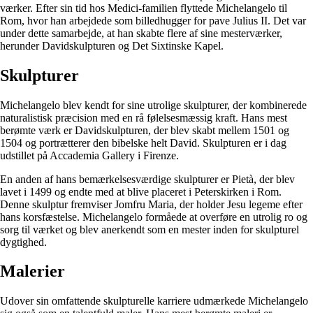
værker. Efter sin tid hos Medici-familien flyttede Michelangelo til
Rom, hvor han arbejdede som billedhugger for pave Julius II. Det var
under dette samarbejde, at han skabte flere af sine mesterværker,
herunder Davidskulpturen og Det Sixtinske Kapel.
Skulpturer
Michelangelo blev kendt for sine utrolige skulpturer, der kombinerede
naturalistisk præcision med en rå følelsesmæssig kraft. Hans mest
berømte værk er Davidskulpturen, der blev skabt mellem 1501 og
1504 og portrætterer den bibelske helt David. Skulpturen er i dag
udstillet på Accademia Gallery i Firenze.
En anden af ​​hans bemærkelsesværdige skulpturer er Pietà, der blev
lavet i 1499 og endte med at blive placeret i Peterskirken i Rom.
Denne skulptur fremviser Jomfru Maria, der holder Jesu legeme efter
hans korsfæstelse. Michelangelo formåede at overføre en utrolig ro og
sorg til værket og blev anerkendt som en mester inden for skulpturel
dygtighed.
Malerier
Udover sin omfattende skulpturelle karriere udmærkede Michelangelo