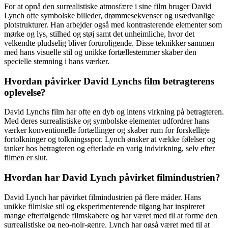
For at opnå den surrealistiske atmosfære i sine film bruger David
Lynch ofte symbolske billeder, drømmesekvenser og usædvanlige
plotstrukturer. Han arbejder også med kontrasterende elementer som
mørke og lys, stilhed og støj samt det unheimliche, hvor det
velkendte pludselig bliver foruroligende. Disse teknikker sammen
med hans visuelle stil og unikke fortællestemmer skaber den
specielle stemning i hans værker.
Hvordan påvirker David Lynchs film betragterens
oplevelse?
David Lynchs film har ofte en dyb og intens virkning på betragteren.
Med deres surrealistiske og symbolske elementer udfordrer hans
værker konventionelle fortællinger og skaber rum for forskellige
fortolkninger og tolkningsspor. Lynch ønsker at vække følelser og
tanker hos betragteren og efterlade en varig indvirkning, selv efter
filmen er slut.
Hvordan har David Lynch påvirket filmindustrien?
David Lynch har påvirket filmindustrien på flere måder. Hans
unikke filmiske stil og eksperimenterende tilgang har inspireret
mange efterfølgende filmskabere og har været med til at forme den
surrealistiske og neo-noir-genre. Lynch har også været med til at