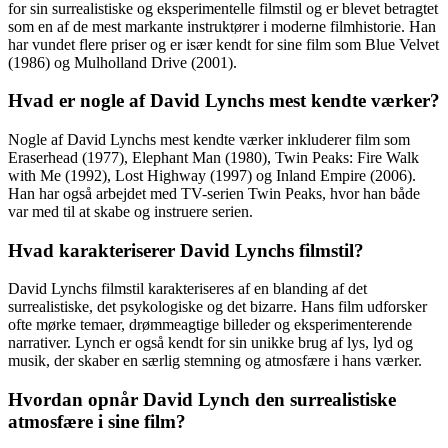
for sin surrealistiske og eksperimentelle filmstil og er blevet betragtet
som en af de mest markante instruktører i moderne filmhistorie. Han
har vundet flere priser og er især kendt for sine film som Blue Velvet
(1986) og Mulholland Drive (2001).
Hvad er nogle af David Lynchs mest kendte værker?
Nogle af David Lynchs mest kendte værker inkluderer film som
Eraserhead (1977), Elephant Man (1980), Twin Peaks: Fire Walk
with Me (1992), Lost Highway (1997) og Inland Empire (2006).
Han har også arbejdet med TV-serien Twin Peaks, hvor han både
var med til at skabe og instruere serien.
Hvad karakteriserer David Lynchs filmstil?
David Lynchs filmstil karakteriseres af en blanding af det
surrealistiske, det psykologiske og det bizarre. Hans film udforsker
ofte mørke temaer, drømmeagtige billeder og eksperimenterende
narrativer. Lynch er også kendt for sin unikke brug af lys, lyd og
musik, der skaber en særlig stemning og atmosfære i hans værker.
Hvordan opnår David Lynch den surrealistiske
atmosfære i sine film?