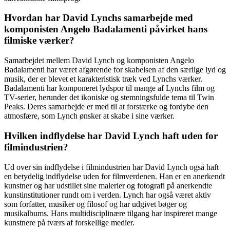
Hvordan har David Lynchs samarbejde med
komponisten Angelo Badalamenti påvirket hans
filmiske værker?
Samarbejdet mellem David Lynch og komponisten Angelo
Badalamenti har været afgørende for skabelsen af den særlige lyd og
musik, der er blevet et karakteristisk træk ved Lynchs værker.
Badalamenti har komponeret lydspor til mange af Lynchs film og
TV-serier, herunder det ikoniske og stemningsfulde tema til Twin
Peaks. Deres samarbejde er med til at forstærke og fordybe den
atmosfære, som Lynch ønsker at skabe i sine værker.
Hvilken indflydelse har David Lynch haft uden for
filmindustrien?
Ud over sin indflydelse i filmindustrien har David Lynch også haft
en betydelig indflydelse uden for filmverdenen. Han er en anerkendt
kunstner og har udstillet sine malerier og fotografi på anerkendte
kunstinstitutioner rundt om i verden. Lynch har også været aktiv
som forfatter, musiker og filosof og har udgivet bøger og
musikalbums. Hans multidisciplinære tilgang har inspireret mange
kunstnere på tværs af forskellige medier.