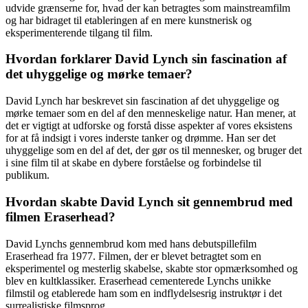
udvide grænserne for, hvad der kan betragtes som mainstreamfilm
og har bidraget til etableringen af en mere kunstnerisk og
eksperimenterende tilgang til film.
Hvordan forklarer David Lynch sin fascination af
det uhyggelige og mørke temaer?
David Lynch har beskrevet sin fascination af det uhyggelige og
mørke temaer som en del af den menneskelige natur. Han mener, at
det er vigtigt at udforske og forstå disse aspekter af vores eksistens
for at få indsigt i vores inderste tanker og drømme. Han ser det
uhyggelige som en del af det, der gør os til mennesker, og bruger det
i sine film til at skabe en dybere forståelse og forbindelse til
publikum.
Hvordan skabte David Lynch sit gennembrud med
filmen Eraserhead?
David Lynchs gennembrud kom med hans debutspillefilm
Eraserhead fra 1977. Filmen, der er blevet betragtet som en
eksperimentel og mesterlig skabelse, skabte stor opmærksomhed og
blev en kultklassiker. Eraserhead cementerede Lynchs unikke
filmstil og etablerede ham som en indflydelsesrig instruktør i det
surrealistiske filmsprog.