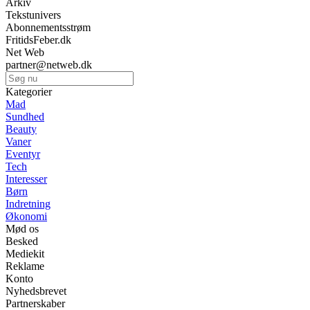
Arkiv
Tekstunivers
Abonnementsstrøm
FritidsFeber.dk
Net Web
partner@netweb.dk
Kategorier
Mad
Sundhed
Beauty
Vaner
Eventyr
Tech
Interesser
Børn
Indretning
Økonomi
Mød os
Besked
Mediekit
Reklame
Konto
Nyhedsbrevet
Partnerskaber