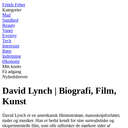
F
ritids
F
eber
Kategorier
Mad
Sundhed
Beauty
Vaner
Eventyr
Tech
Interesser
Børn
Indretning
Økonomi
Min konto
Få adgang
Nyhedsbrevet
David Lynch | Biografi, Film,
Kunst
David Lynch er en amerikansk filminstruktør, manuskriptforfatter,
maler og musiker. Han er bedst kendt for sine surrealistiske og
eksperimentelle film, som ofte udforsker de mørkere sider af