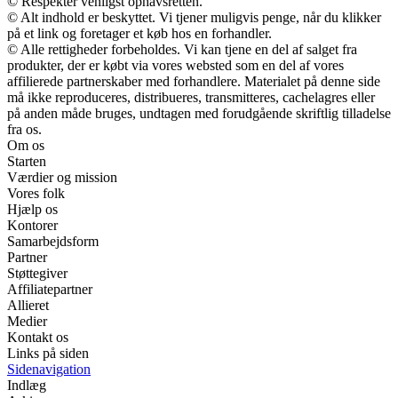
© Respekter venligst ophavsretten.
© Alt indhold er beskyttet. Vi tjener muligvis penge, når du klikker
på et link og foretager et køb hos en forhandler.
© Alle rettigheder forbeholdes. Vi kan tjene en del af salget fra
produkter, der er købt via vores websted som en del af vores
affilierede partnerskaber med forhandlere. Materialet på denne side
må ikke reproduceres, distribueres, transmitteres, cachelagres eller
på anden måde bruges, undtagen med forudgående skriftlig tilladelse
fra os.
Om os
Starten
Værdier og mission
Vores folk
Hjælp os
Kontorer
Samarbejdsform
Partner
Støttegiver
Affiliatepartner
Allieret
Medier
Kontakt os
Links på siden
Sidenavigation
Indlæg