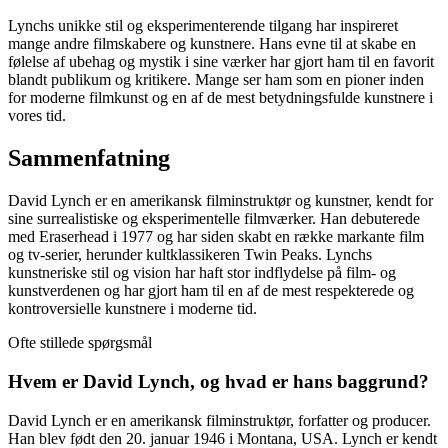
Lynchs unikke stil og eksperimenterende tilgang har inspireret
mange andre filmskabere og kunstnere. Hans evne til at skabe en
følelse af ubehag og mystik i sine værker har gjort ham til en favorit
blandt publikum og kritikere. Mange ser ham som en pioner inden
for moderne filmkunst og en af de mest betydningsfulde kunstnere i
vores tid.
Sammenfatning
David Lynch er en amerikansk filminstruktør og kunstner, kendt for
sine surrealistiske og eksperimentelle filmværker. Han debuterede
med Eraserhead i 1977 og har siden skabt en række markante film
og tv-serier, herunder kultklassikeren Twin Peaks. Lynchs
kunstneriske stil og vision har haft stor indflydelse på film- og
kunstverdenen og har gjort ham til en af de mest respekterede og
kontroversielle kunstnere i moderne tid.
Ofte stillede spørgsmål
Hvem er David Lynch, og hvad er hans baggrund?
David Lynch er en amerikansk filminstruktør, forfatter og producer.
Han blev født den 20. januar 1946 i Montana, USA. Lynch er kendt