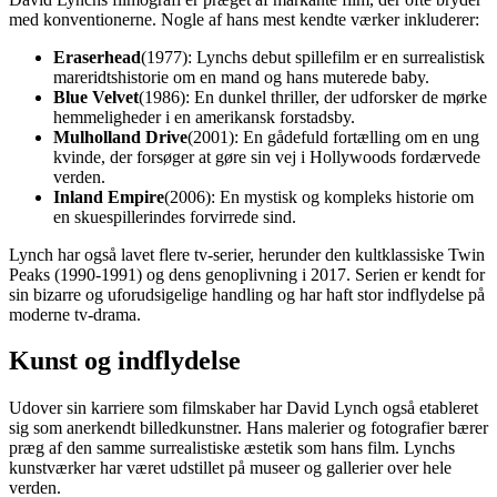
med konventionerne. Nogle af hans mest kendte værker inkluderer:
Eraserhead
(1977): Lynchs debut spillefilm er en surrealistisk
mareridtshistorie om en mand og hans muterede baby.
Blue Velvet
(1986): En dunkel thriller, der udforsker de mørke
hemmeligheder i en amerikansk forstadsby.
Mulholland Drive
(2001): En gådefuld fortælling om en ung
kvinde, der forsøger at gøre sin vej i Hollywoods fordærvede
verden.
Inland Empire
(2006): En mystisk og kompleks historie om
en skuespillerindes forvirrede sind.
Lynch har også lavet flere tv-serier, herunder den kultklassiske Twin
Peaks (1990-1991) og dens genoplivning i 2017. Serien er kendt for
sin bizarre og uforudsigelige handling og har haft stor indflydelse på
moderne tv-drama.
Kunst og indflydelse
Udover sin karriere som filmskaber har David Lynch også etableret
sig som anerkendt billedkunstner. Hans malerier og fotografier bærer
præg af den samme surrealistiske æstetik som hans film. Lynchs
kunstværker har været udstillet på museer og gallerier over hele
verden.