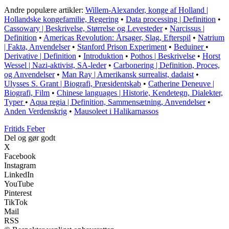
Andre populære artikler:
Willem-Alexander, konge af Holland |
Hollandske kongefamilie, Regering
•
Data processing | Definition
•
Cassowary | Beskrivelse, Størrelse og Levesteder
•
Narcissus |
Definition
•
Americas Revolution: Årsager, Slag, Efterspil
•
Natrium
| Fakta, Anvendelser
•
Stanford Prison Experiment
•
Beduiner
•
Derivative | Definition
•
Introduktion
•
Pothos | Beskrivelse
•
Horst
Wessel | Nazi-aktivist, SA-leder
•
Carbonering | Definition, Proces,
og Anvendelser
•
Man Ray | Amerikansk surrealist, dadaist
•
Ulysses S. Grant | Biografi, Præsidentskab
•
Catherine Deneuve |
Biografi, Film
•
Chinese languages | Historie, Kendetegn, Dialekter,
Typer
•
Aqua regia | Definition, Sammensætning, Anvendelser
•
Anden Verdenskrig
•
Mausoleet i Halikarnassos
F
ritids
F
eber
Del og gør godt
X
Facebook
Instagram
LinkedIn
YouTube
Pinterest
TikTok
Mail
RSS