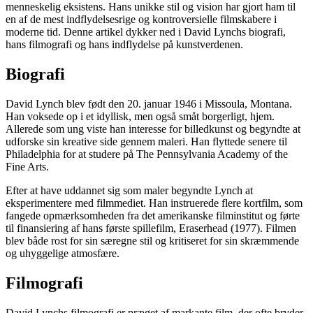
menneskelig eksistens. Hans unikke stil og vision har gjort ham til
en af de mest indflydelsesrige og kontroversielle filmskabere i
moderne tid. Denne artikel dykker ned i David Lynchs biografi,
hans filmografi og hans indflydelse på kunstverdenen.
Biografi
David Lynch blev født den 20. januar 1946 i Missoula, Montana.
Han voksede op i et idyllisk, men også småt borgerligt, hjem.
Allerede som ung viste han interesse for billedkunst og begyndte at
udforske sin kreative side gennem maleri. Han flyttede senere til
Philadelphia for at studere på The Pennsylvania Academy of the
Fine Arts.
Efter at have uddannet sig som maler begyndte Lynch at
eksperimentere med filmmediet. Han instruerede flere kortfilm, som
fangede opmærksomheden fra det amerikanske filminstitut og førte
til finansiering af hans første spillefilm, Eraserhead (1977). Filmen
blev både rost for sin særegne stil og kritiseret for sin skræmmende
og uhyggelige atmosfære.
Filmografi
David Lynchs filmografi er præget af markante film, der ofte bryder