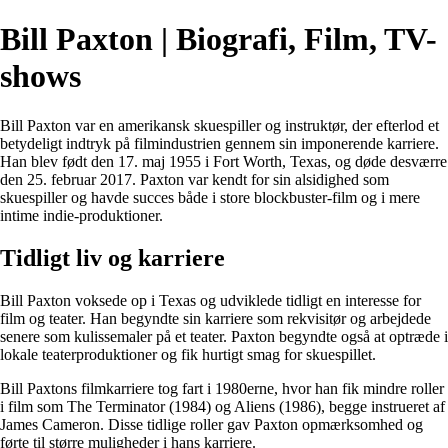
Bill Paxton | Biografi, Film, TV-
shows
Bill Paxton var en amerikansk skuespiller og instruktør, der efterlod et
betydeligt indtryk på filmindustrien gennem sin imponerende karriere.
Han blev født den 17. maj 1955 i Fort Worth, Texas, og døde desværre
den 25. februar 2017. Paxton var kendt for sin alsidighed som
skuespiller og havde succes både i store blockbuster-film og i mere
intime indie-produktioner.
Tidligt liv og karriere
Bill Paxton voksede op i Texas og udviklede tidligt en interesse for
film og teater. Han begyndte sin karriere som rekvisitør og arbejdede
senere som kulissemaler på et teater. Paxton begyndte også at optræde i
lokale teaterproduktioner og fik hurtigt smag for skuespillet.
Bill Paxtons filmkarriere tog fart i 1980erne, hvor han fik mindre roller
i film som The Terminator (1984) og Aliens (1986), begge instrueret af
James Cameron. Disse tidlige roller gav Paxton opmærksomhed og
førte til større muligheder i hans karriere.