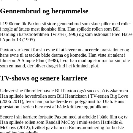
Gennembrud og berømmelse
I 1990erne fik Paxton sit store gennembrud som skuespiller med roller
i nogle af årtiets mest ikoniske film. Han spillede rollen som Bill
Harding i katastrofefilmen Twister (1996) og som astronaut Fred Haise
i Apollo 13 (1995).
Paxton var kendt for sin evne til at levere nuancerede præstationer og
hans evne til at tackle både drama og komedie. Han viste sit talent i
film som A Simple Plan (1998), hvor han modtog stor ros for sin rolle
som en mand, der bliver draget ind i et kriminelt plot.
TV-shows og senere karriere
Udover sine filmroller havde Bill Paxton også succes på tv-skærmen.
Han spillede hovedrollen som Bill Henrickson i TV-serien Big Love
(2006-2011), hvor han portrætterede en polygamist fra Utah. Hans
præstation i serien blev rost af både kritikere og publikum.
Senere i sin karriere fortsatte Paxton med at arbejde i både film og tv.
Han spillede rollen som Randall McCoy i mini-serien Hatfields &
McCoys (2012), hvilket gav ham en Emmy-nominering for bedste
mandlige hovedrolle.