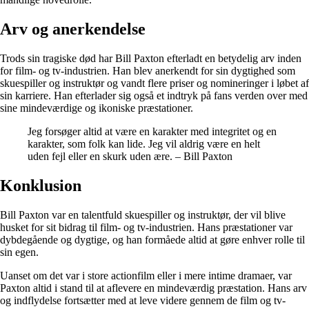
Arv og anerkendelse
Trods sin tragiske død har Bill Paxton efterladt en betydelig arv inden
for film- og tv-industrien. Han blev anerkendt for sin dygtighed som
skuespiller og instruktør og vandt flere priser og nomineringer i løbet af
sin karriere. Han efterlader sig også et indtryk på fans verden over med
sine mindeværdige og ikoniske præstationer.
Jeg forsøger altid at være en karakter med integritet og en
karakter, som folk kan lide. Jeg vil aldrig være en helt
uden fejl eller en skurk uden ære. – Bill Paxton
Konklusion
Bill Paxton var en talentfuld skuespiller og instruktør, der vil blive
husket for sit bidrag til film- og tv-industrien. Hans præstationer var
dybdegående og dygtige, og han formåede altid at gøre enhver rolle til
sin egen.
Uanset om det var i store actionfilm eller i mere intime dramaer, var
Paxton altid i stand til at aflevere en mindeværdig præstation. Hans arv
og indflydelse fortsætter med at leve videre gennem de film og tv-