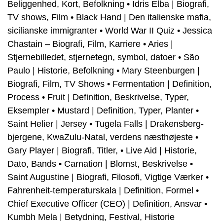
Beliggenhed, Kort, Befolkning
•
Idris Elba | Biografi,
TV shows, Film
•
Black Hand | Den italienske mafia,
sicilianske immigranter
•
World War II Quiz
•
Jessica
Chastain – Biografi, Film, Karriere
•
Aries |
Stjernebilledet, stjernetegn, symbol, datoer
•
São
Paulo | Historie, Befolkning
•
Mary Steenburgen |
Biografi, Film, TV Shows
•
Fermentation | Definition,
Process
•
Fruit | Definition, Beskrivelse, Typer,
Eksempler
•
Mustard | Definition, Typer, Planter
•
Saint Helier | Jersey
•
Tugela Falls | Drakensberg-
bjergene, KwaZulu-Natal, verdens næsthøjeste
•
Gary Player | Biografi, Titler,
•
Live Aid | Historie,
Dato, Bands
•
Carnation | Blomst, Beskrivelse
•
Saint Augustine | Biografi, Filosofi, Vigtige Værker
•
Fahrenheit-temperaturskala | Definition, Formel
•
Chief Executive Officer (CEO) | Definition, Ansvar
•
Kumbh Mela | Betydning, Festival, Historie