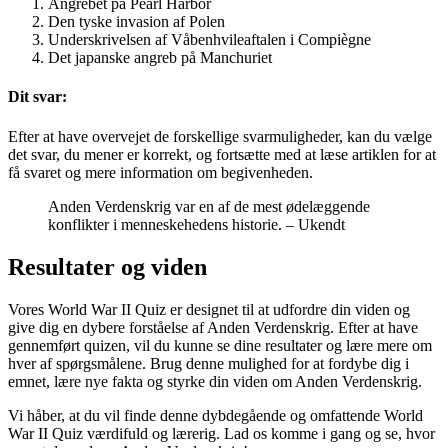
Angrebet på Pearl Harbor
Den tyske invasion af Polen
Underskrivelsen af Våbenhvileaftalen i Compiègne
Det japanske angreb på Manchuriet
Dit svar:
Efter at have overvejet de forskellige svarmuligheder, kan du vælge
det svar, du mener er korrekt, og fortsætte med at læse artiklen for at
få svaret og mere information om begivenheden.
Anden Verdenskrig var en af de mest ødelæggende
konflikter i menneskehedens historie. – Ukendt
Resultater og viden
Vores World War II Quiz er designet til at udfordre din viden og
give dig en dybere forståelse af Anden Verdenskrig. Efter at have
gennemført quizen, vil du kunne se dine resultater og lære mere om
hver af spørgsmålene. Brug denne mulighed for at fordybe dig i
emnet, lære nye fakta og styrke din viden om Anden Verdenskrig.
Vi håber, at du vil finde denne dybdegående og omfattende World
War II Quiz værdifuld og lærerig. Lad os komme i gang og se, hvor