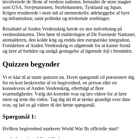
involverede de fleste af verdens nationer, herunder de store magter
som USA, Sovjetunionen, Storbritannien, Tyskland og Japan.
Krigen resulterede i store tab af menneskeliv, ødelæggelse af byer
og infrastruktur, samt politiske og territoriale ændringer.
Resultatet af Anden Verdenskrig havde en stor indvirkning på
verdenshistorien. Den førte til etableringen af De Forenede Nationer,
atomalderen, den kolde krig og endda den europæiske integration.
Forståelsen af ​​Anden Verdenskrig er afgørende for at kunne forstå
og lære af fortiden og undgå gentagelse af lignende fejl i fremtiden.
Quizzen begynder
Vi er klar til at starte quizzen nu. Hvert spørgsmål vil præsentere dig
for en kort beskrivelse af en begivenhed, en person eller en
konsekvens af Anden Verdenskrig, efterfulgt af flere
svarmuligheder. Vælg det korrekte svar og læs videre for at lære
mere og teste din viden. Tag dig tid til at tænke grundigt over dine
svar, og lad os gå videre til det første spørgsmål.
Spørgsmål 1:
Hvilken begivenhed markerer World War IIs officielle start?