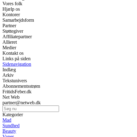
Vores folk
Hjælp os
Kontorer
Samarbejdsform
Partner
Støttegiver
Affiliatepartner
Allieret
Medier
Kontakt os
Links på siden
Sidenavigation
Indlæg
Arkiv
Tekstunivers
Abonnementsstrøm
FritidsFeber.dk
Net Web
partner@netweb.dk
Kategorier
Mad
Sundhed
Beauty
Vaner