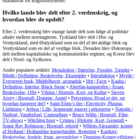
strafansvar for krigsforbrydelser.
Hvilke lande blev delt efter 2. verdenskrig, og
hvordan blev de opdelt?
Efter 2. verdenskrig blev mange lande delt som følge af politiske
aftaler mellem stormagterne. Tyskland blev delt i Øst- og
Vesttyskland, med Østtyskland som en del af det østlige blok og
Vesttyskland som en del af vestlige blok. Desuden blev Østeuropa
delt mellem kapitalistiske og kommunistiske regimer, og Korea blev
delt i Nord- og Sydkorea.
Andre populære artikler:
Megalodon | Størrelse, Fossiler, Tænder
•
Blight | Definition, Beskrivelse, Eksempler
•
Introduktion
•
Myrtle |
Evergreen busk, Middelhavet, aromatisk
•
Ifrit | Facts
•
Kaaba |
Definition, Interior, Black Stone
•
Aberfan-katastrofen | Årsag,
Beskrivelse, Ofre
•
Vilnius | Historie, Kort, og Kultur
•
Steven
Avery | Biografi, Domme, Appel
•
Perception: Hvad er det, og
hvordan fungerer det?
•
Saint Elmo’s fire | Electricity, Plasma,
Lightning
•
Jerboa | Lille, hoppende gnaver i ørkenerne
•
Natugle |
Natfugl, Vandrefugl, Camouflage
•
Bruce Willis | Biografi, Film,
TV-shows
•
Witching hour
•
Crimea | Historie, Kort, Geografi
•
Sugar Ray Robinson | Biografi, rekord
•
Willem-Alexander, konge
af Holland | Hollandske kongefamilie, Regering
•
Kapbær:
Beskrivelse, fordele, frugt, anvendelser
•
Dunning-Kruger-effekten |