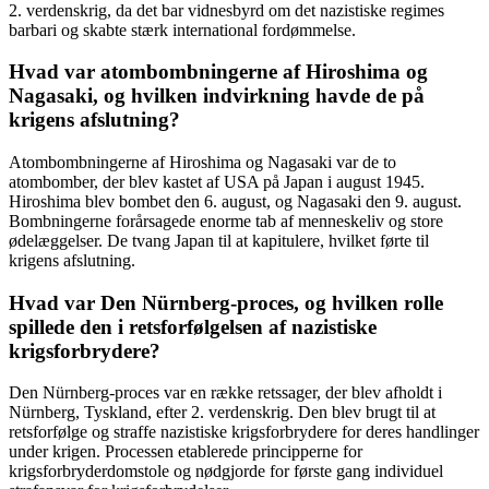
2. verdenskrig, da det bar vidnesbyrd om det nazistiske regimes
barbari og skabte stærk international fordømmelse.
Hvad var atombombningerne af Hiroshima og
Nagasaki, og hvilken indvirkning havde de på
krigens afslutning?
Atombombningerne af Hiroshima og Nagasaki var de to
atombomber, der blev kastet af USA på Japan i august 1945.
Hiroshima blev bombet den 6. august, og Nagasaki den 9. august.
Bombningerne forårsagede enorme tab af menneskeliv og store
ødelæggelser. De tvang Japan til at kapitulere, hvilket førte til
krigens afslutning.
Hvad var Den Nürnberg-proces, og hvilken rolle
spillede den i retsforfølgelsen af nazistiske
krigsforbrydere?
Den Nürnberg-proces var en række retssager, der blev afholdt i
Nürnberg, Tyskland, efter 2. verdenskrig. Den blev brugt til at
retsforfølge og straffe nazistiske krigsforbrydere for deres handlinger
under krigen. Processen etablerede principperne for
krigsforbryderdomstole og nødgjorde for første gang individuel