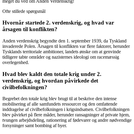
meget du ved om Anden Verdenskrig!
Ofte stillede spørgsmål
Hvornår startede 2. verdenskrig, og hvad var
årsagen til konflikten?
Anden verdenskrig begyndte den 1. september 1939, da Tyskland
invaderede Polen. Årsagen til konflikten var flere faktorer, herunder
Tysklands territoriale ambitioner, landets ønske om at genvinde
tidligere tabte områder og nazisternes ideologi om racemæssig
overlegenhed.
Hvad blev kaldt den totale krig under 2.
verdenskrig, og hvordan påvirkede det
civilbefolkningen?
Begrebet den totale krig blev brugt til at beskrive den intense
mobilisering af alle samfundets ressourcer og den omfattende
inddragelse af civilbefolkningen i krigsindsatsen. Civilbefolkningen
blev påvirket på flere måder, herunder ransagninger af private hjem,
tvungen arbejdsdeling, rationering af fødevarer og andre nødvendige
forsyninger samt bombing af byer.