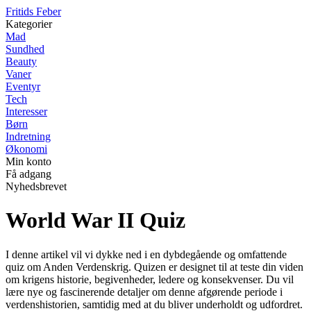
F
ritids
F
eber
Kategorier
Mad
Sundhed
Beauty
Vaner
Eventyr
Tech
Interesser
Børn
Indretning
Økonomi
Min konto
Få adgang
Nyhedsbrevet
World War II Quiz
I denne artikel vil vi dykke ned i en dybdegående og omfattende
quiz om Anden Verdenskrig. Quizen er designet til at teste din viden
om krigens historie, begivenheder, ledere og konsekvenser. Du vil
lære nye og fascinerende detaljer om denne afgørende periode i
verdenshistorien, samtidig med at du bliver underholdt og udfordret.