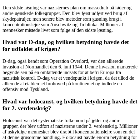
Den sidste løsning var nazisternes plan om massedrab på jøder og
andre uønskede folkegrupper. Den blev først udført ved brug af
skydepatruljer, men senere blev metoder som gasning brugt i
koncentrationslejre som Auschwitz og Treblinka. Millioner af
mennesker mistede livet som følge af den sidste løsning.
Hvad var D-dag, og hvilken betydning havde det
for udfaldet af krigen?
D-dag, også kendt som Operation Overlord, var den allierede
invasion af Normandiet den 6. juni 1944. Denne invasion markerede
begyndelsen på en omfattende indsats for at befri Europa fra
nazistisk kontrol. D-dag var et vendepunkt i krigen, da det tillod de
allierede at etablere et brohoved på kontinentet og indlede en
offensiv mod Tyskland.
Hvad var holocaust, og hvilken betydning havde det
for 2. verdenskrig?
Holocaust var det systematiske folkemord på jøder og andre
grupper, der blev udført af nazisterne under 2. verdenskrig. Millioner
af uskyldige mennesker blev dræbt i koncentrationslejre som en del
af denne grusomme handling. Holocaust havde enorm betydning for