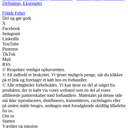
Definition, Eksempler
F
ritids
F
eber
Del og gør godt
X
Facebook
Instagram
LinkedIn
YouTube
Pinterest
TikTok
Mail
RSS
© Respekter venligst ophavsretten.
© Alt indhold er beskyttet. Vi tjener muligvis penge, når du klikker
på et link og foretager et køb hos en forhandler.
© Alle rettigheder forbeholdes. Vi kan tjene en del af salget fra
produkter, der er købt via vores websted som en del af vores
affilierede partnerskaber med forhandlere. Materialet på denne side
må ikke reproduceres, distribueres, transmitteres, cachelagres eller
på anden måde bruges, undtagen med forudgående skriftlig tilladelse
fra os.
Om os
Starten
Værdier og mission