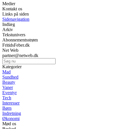
Medier
Kontakt os
Links på siden
Sidenavigation
Indlæg
Arkiv
Tekstunivers
Abonnementsstrøm
FritidsFeber.dk
Net Web
partner@netweb.dk
Kategorier
Mad
Sundhed
Beauty
Vaner
Eventyr
Tech
Interesser
Børn
Indretning
Økonomi
Mød os
Besked