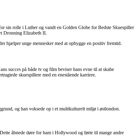
or sin rolle i Luther og vandt en Golden Globe for Bedste Skuespiller
æt Dronning Elizabeth II.
n, der hjælper unge mennesker med at opbygge en positiv fremtid.
 Hans succes på både tv og film beviser hans evne til at skabe
rtragtede skuespillere med en enestående karriere.
grund, og han voksede op i et multikulturelt miljø i østlondon.
02. Dette åbnede døre for ham i Hollywood og førte til mange andre