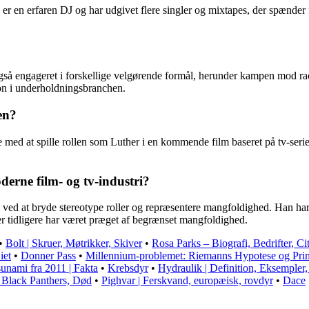
n er en erfaren DJ og har udgivet flere singler og mixtapes, der spænde
gså engageret i forskellige velgørende formål, herunder kampen mod ra
ion i underholdningsbranchen.
en?
te med at spille rollen som Luther i en kommende film baseret på tv-ser
derne film- og tv-industri?
tri ved at bryde stereotype roller og repræsentere mangfoldighed. Han h
der tidligere har været præget af begrænset mangfoldighed.
•
Bolt | Skruer, Møtrikker, Skiver
•
Rosa Parks – Biografi, Bedrifter, Cit
iet
•
Donner Pass
•
Millennium-problemet: Riemanns Hypotese og Pri
unami fra 2011 | Fakta
•
Krebsdyr
•
Hydraulik | Definition, Eksempler,
 Black Panthers, Død
•
Pighvar | Ferskvand, europæisk, rovdyr
•
Dace