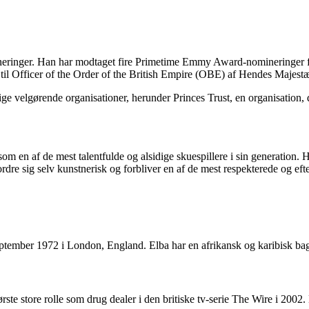
mineringer. Han har modtaget fire Primetime Emmy Award-nomineringer f
 til Officer of the Order of the British Empire (OBE) af Hendes Majest
ellige velgørende organisationer, herunder Princes Trust, en organisatio
 som en af de mest talentfulde og alsidige skuespillere i sin generation.
re sig selv kunstnerisk og forbliver en af de mest respekterede og efte
september 1972 i London, England. Elba har en afrikansk og karibisk bag
første store rolle som drug dealer i den britiske tv-serie The Wire i 20