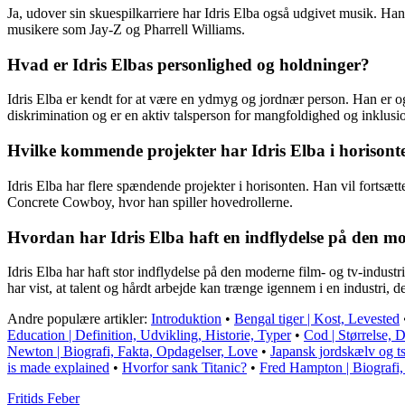
Ja, udover sin skuespilkarriere har Idris Elba også udgivet musik. Ha
musikere som Jay-Z og Pharrell Williams.
Hvad er Idris Elbas personlighed og holdninger?
Idris Elba er kendt for at være en ydmyg og jordnær person. Han er o
diskrimination og er en aktiv talsperson for mangfoldighed og inklus
Hvilke kommende projekter har Idris Elba i horisont
Idris Elba har flere spændende projekter i horisonten. Han vil fortsæt
Concrete Cowboy, hvor han spiller hovedrollerne.
Hvordan har Idris Elba haft en indflydelse på den mo
Idris Elba har haft stor indflydelse på den moderne film- og tv-indus
har vist, at talent og hårdt arbejde kan trænge igennem i en industri, 
Andre populære artikler:
Introduktion
•
Bengal tiger | Kost, Levested
Education | Definition, Udvikling, Historie, Typer
•
Cod | Størrelse, D
Newton | Biografi, Fakta, Opdagelser, Love
•
Japansk jordskælv og ts
is made explained
•
Hvorfor sank Titanic?
•
Fred Hampton | Biografi,
F
ritids
F
eber