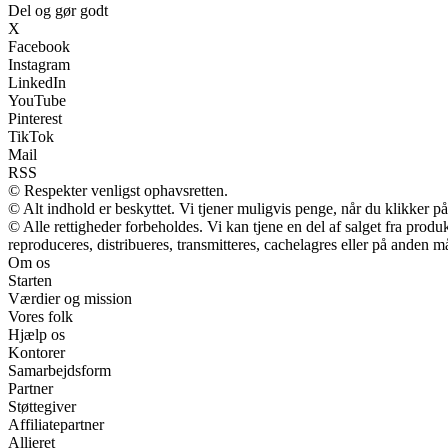
Del og gør godt
X
Facebook
Instagram
LinkedIn
YouTube
Pinterest
TikTok
Mail
RSS
© Respekter venligst ophavsretten.
© Alt indhold er beskyttet. Vi tjener muligvis penge, når du klikker på
© Alle rettigheder forbeholdes. Vi kan tjene en del af salget fra prod
reproduceres, distribueres, transmitteres, cachelagres eller på anden m
Om os
Starten
Værdier og mission
Vores folk
Hjælp os
Kontorer
Samarbejdsform
Partner
Støttegiver
Affiliatepartner
Allieret