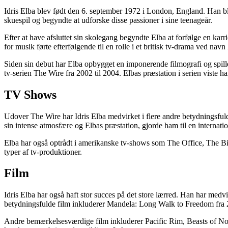
Idris Elba blev født den 6. september 1972 i London, England. Han blev
skuespil og begyndte at udforske disse passioner i sine teenageår.
Efter at have afsluttet sin skolegang begyndte Elba at forfølge en ka
for musik førte efterfølgende til en rolle i et britisk tv-drama ved n
Siden sin debut har Elba opbygget en imponerende filmografi og spillet 
tv-serien The Wire fra 2002 til 2004. Elbas præstation i serien viste 
TV Shows
Udover The Wire har Idris Elba medvirket i flere andre betydningsfuld
sin intense atmosfære og Elbas præstation, gjorde ham til en internatio
Elba har også optrådt i amerikanske tv-shows som The Office, The Big 
typer af tv-produktioner.
Film
Idris Elba har også haft stor succes på det store lærred. Han har me
betydningsfulde film inkluderer Mandela: Long Walk to Freedom fra 2
Andre bemærkelsesværdige film inkluderer Pacific Rim, Beasts of No Na