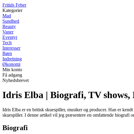
F
ritids
F
eber
Kategorier
Mad
Sundhed
Beauty
Vaner
Eventyr
Tech
Interesser
Børn
Indretning
Økonomi
Min konto
Få adgang
Nyhedsbrevet
Idris Elba | Biografi, TV shows,
Idris Elba er en britisk skuespiller, musiker og producer. Han er kendt
skuespiller. I denne artikel vil jeg præsentere en omfattende biograf
Biografi