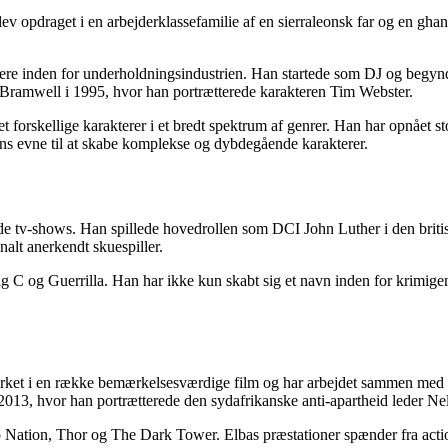
 opdraget i en arbejderklassefamilie af en sierraleonsk far og en ghane
rriere inden for underholdningsindustrien. Han startede som DJ og begyn
avn Bramwell i 1995, hvor han portrætterede karakteren Tim Webster.
forskellige karakterer i et bredt spektrum af genrer. Han har opnået sto
hans evne til at skabe komplekse og dybdegående karakterer.
e tv-shows. Han spillede hovedrollen som DCI John Luther i den britisk
nalt anerkendt skuespiller.
C og Guerrilla. Han har ikke kun skabt sig et navn inden for krimigenr
dvirket i en række bemærkelsesværdige film og har arbejdet sammen med 
013, hvor han portrætterede den sydafrikanske anti-apartheid leder N
tion, Thor og The Dark Tower. Elbas præstationer spænder fra action ti