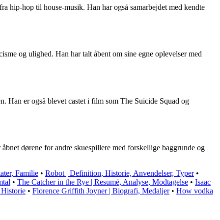
r fra hip-hop til house-musik. Han har også samarbejdet med kendte
cisme og ulighed. Han har talt åbent om sine egne oplevelser med
ien. Han er også blevet castet i film som The Suicide Squad og
ar åbnet dørene for andre skuespillere med forskellige baggrunde og
ater, Familie
•
Robot | Definition, Historie, Anvendelser, Typer
•
mtal
•
The Catcher in the Rye | Resumé, Analyse, Modtagelse
•
Isaac
 Historie
•
Florence Griffith Joyner | Biografi, Medaljer
•
How vodka