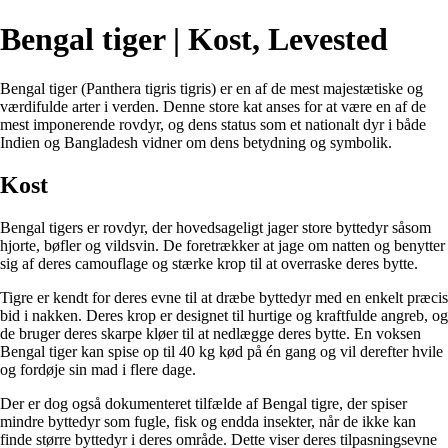
Bengal tiger | Kost, Levested
Bengal tiger (Panthera tigris tigris) er en af ​​de mest majestætiske og
værdifulde arter i verden. Denne store kat anses for at være en af ​​de
mest imponerende rovdyr, og dens status som et nationalt dyr i både
Indien og Bangladesh vidner om dens betydning og symbolik.
Kost
Bengal tigers er rovdyr, der hovedsageligt jager store byttedyr såsom
hjorte, bøfler og vildsvin. De foretrækker at jage om natten og benytter
sig af deres camouflage og stærke krop til at overraske deres bytte.
Tigre er kendt for deres evne til at dræbe byttedyr med en enkelt præcis
bid i nakken. Deres krop er designet til hurtige og kraftfulde angreb, og
de bruger deres skarpe kløer til at nedlægge deres bytte. En voksen
Bengal tiger kan spise op til 40 kg kød på én gang og vil derefter hvile
og fordøje sin mad i flere dage.
Der er dog også dokumenteret tilfælde af Bengal tigre, der spiser
mindre byttedyr som fugle, fisk og endda insekter, når de ikke kan
finde større byttedyr i deres område. Dette viser deres tilpasningsevne