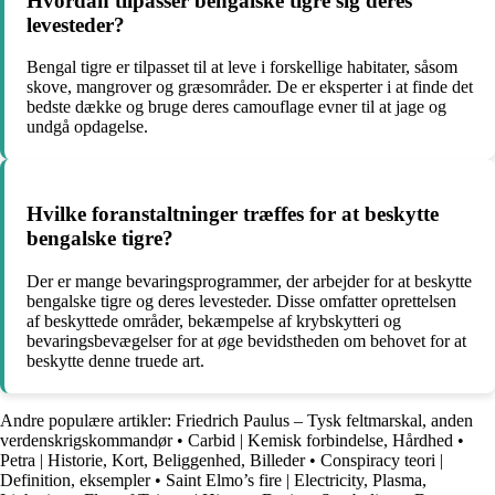
Hvordan tilpasser bengalske tigre sig deres
levesteder?
Bengal tigre er tilpasset til at leve i forskellige habitater, såsom
skove, mangrover og græsområder. De er eksperter i at finde det
bedste dække og bruge deres camouflage evner til at jage og
undgå opdagelse.
Hvilke foranstaltninger træffes for at beskytte
bengalske tigre?
Der er mange bevaringsprogrammer, der arbejder for at beskytte
bengalske tigre og deres levesteder. Disse omfatter oprettelsen
af beskyttede områder, bekæmpelse af krybskytteri og
bevaringsbevægelser for at øge bevidstheden om behovet for at
beskytte denne truede art.
Andre populære artikler:
Friedrich Paulus – Tysk feltmarskal, anden
verdenskrigskommandør
•
Carbid | Kemisk forbindelse, Hårdhed
•
Petra | Historie, Kort, Beliggenhed, Billeder
•
Conspiracy teori |
Definition, eksempler
•
Saint Elmo’s fire | Electricity, Plasma,