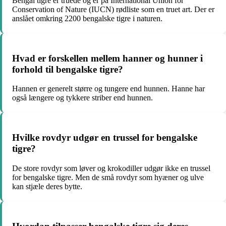
Bengal tigre er truede og er på International Union for
Conservation of Nature (IUCN) rødliste som en truet art. Der er
anslået omkring 2200 bengalske tigre i naturen.
Hvad er forskellen mellem hanner og hunner i
forhold til bengalske tigre?
Hannen er generelt større og tungere end hunnen. Hanne har
også længere og tykkere striber end hunnen.
Hvilke rovdyr udgør en trussel for bengalske
tigre?
De store rovdyr som løver og krokodiller udgør ikke en trussel
for bengalske tigre. Men de små rovdyr som hyæner og ulve
kan stjæle deres bytte.