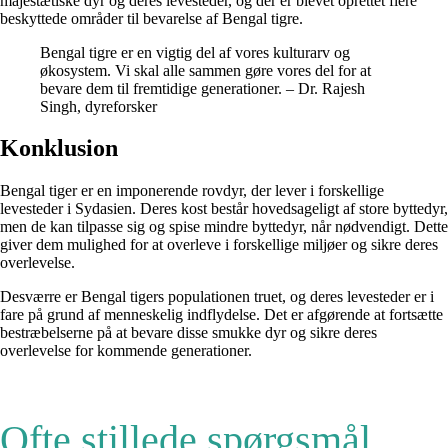
majestætiske dyr og deres levesteder, og der er blevet oprettet flere
beskyttede områder til bevarelse af Bengal tigre.
Bengal tigre er en vigtig del af vores kulturarv og
økosystem. Vi skal alle sammen gøre vores del for at
bevare dem til fremtidige generationer. – Dr. Rajesh
Singh, dyreforsker
Konklusion
Bengal tiger er en imponerende rovdyr, der lever i forskellige
levesteder i Sydasien. Deres kost består hovedsageligt af store byttedyr,
men de kan tilpasse sig og spise mindre byttedyr, når nødvendigt. Dette
giver dem mulighed for at overleve i forskellige miljøer og sikre deres
overlevelse.
Desværre er Bengal tigers populationen truet, og deres levesteder er i
fare på grund af menneskelig indflydelse. Det er afgørende at fortsætte
bestræbelserne på at bevare disse smukke dyr og sikre deres
overlevelse for kommende generationer.
Ofte stillede spørgsmål