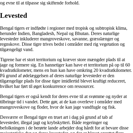
og evne til at tilpasse sig skiftende forhold.
Levested
Bengal tigers er indfødte i regioner med tropisk og subtropisk klima,
herunder Indien, Bangladesh, Nepal og Bhutan. Deres naturlige
levesteder inkluderer mangroveskove, savanne, græsslænger og
regnskove. Disse tigre trives bedst i områder med rig vegetation og
tilgængeligt vand.
Tigrene har et stort territorium og kræver store mængder plads til at
jage og formere sig. En hannetiger kan have et territorium på op til 60
kvadratkilometer, mens en hun kan have omkring 20 kvadratkilometer.
På grund af ødelæggelsen af ​​deres naturlige levesteder er den
tilgængelige plads for disse tigre imidlertid blevet kraftigt reduceret,
hvilket har ført til øget konkurrence om ressourcer.
Bengal tigers er også kendt for deres evne til at svømme og nyder at
tilbringe tid i vandet. Dette gør, at de kan overleve i områder med
mangroveskove og floder, hvor de kan jage vandfugle og fisk.
Desværre er Bengal tigre en truet art i dag på grund af tab af
levesteder, illegal jagt og krybskytteri. Både regeringer og
befolkningen i de berørte lande arbejder dog hårdt for at bevare disse