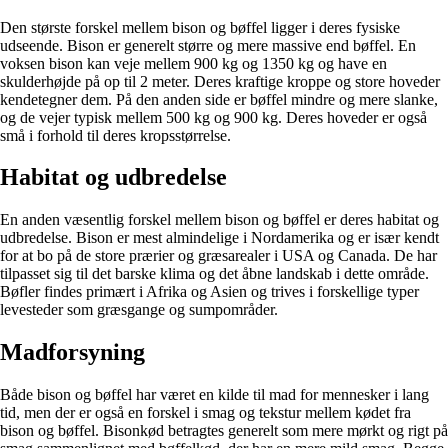
Den største forskel mellem bison og bøffel ligger i deres fysiske
udseende. Bison er generelt større og mere massive end bøffel. En
voksen bison kan veje mellem 900 kg og 1350 kg og have en
skulderhøjde på op til 2 meter. Deres kraftige kroppe og store hoveder
kendetegner dem. På den anden side er bøffel mindre og mere slanke,
og de vejer typisk mellem 500 kg og 900 kg. Deres hoveder er også
små i forhold til deres kropsstørrelse.
Habitat og udbredelse
En anden væsentlig forskel mellem bison og bøffel er deres habitat og
udbredelse. Bison er mest almindelige i Nordamerika og er især kendt
for at bo på de store prærier og græsarealer i USA og Canada. De har
tilpasset sig til det barske klima og det åbne landskab i dette område.
Bøfler findes primært i Afrika og Asien og trives i forskellige typer
levesteder som græsgange og sumpområder.
Madforsyning
Både bison og bøffel har været en kilde til mad for mennesker i lang
tid, men der er også en forskel i smag og tekstur mellem kødet fra
bison og bøffel. Bisonkød betragtes generelt som mere mørkt og rigt på