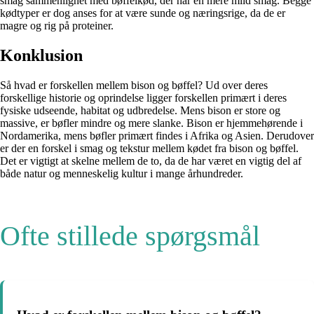
smag sammenlignet med bøffelkød, der har en mere mild smag. Begge
kødtyper er dog anses for at være sunde og næringsrige, da de er
magre og rig på proteiner.
Konklusion
Så hvad er forskellen mellem bison og bøffel? Ud over deres
forskellige historie og oprindelse ligger forskellen primært i deres
fysiske udseende, habitat og udbredelse. Mens bison er store og
massive, er bøfler mindre og mere slanke. Bison er hjemmehørende i
Nordamerika, mens bøfler primært findes i Afrika og Asien. Derudover
er der en forskel i smag og tekstur mellem kødet fra bison og bøffel.
Det er vigtigt at skelne mellem de to, da de har været en vigtig del af
både natur og menneskelig kultur i mange århundreder.
Ofte stillede spørgsmål