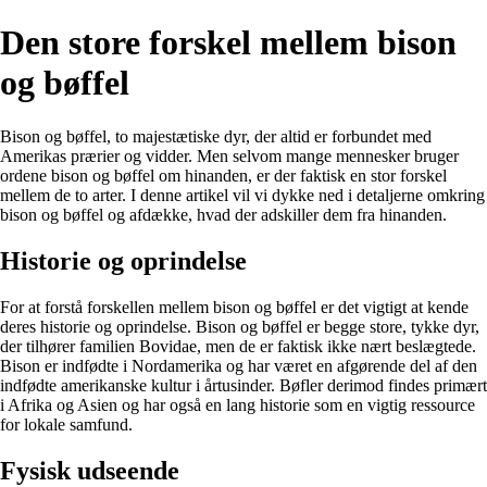
Den store forskel mellem bison
og bøffel
Bison og bøffel, to majestætiske dyr, der altid er forbundet med
Amerikas prærier og vidder. Men selvom mange mennesker bruger
ordene bison og bøffel om hinanden, er der faktisk en stor forskel
mellem de to arter. I denne artikel vil vi dykke ned i detaljerne omkring
bison og bøffel og afdække, hvad der adskiller dem fra hinanden.
Historie og oprindelse
For at forstå forskellen mellem bison og bøffel er det vigtigt at kende
deres historie og oprindelse. Bison og bøffel er begge store, tykke dyr,
der tilhører familien Bovidae, men de er faktisk ikke nært beslægtede.
Bison er indfødte i Nordamerika og har været en afgørende del af den
indfødte amerikanske kultur i årtusinder. Bøfler derimod findes primært
i Afrika og Asien og har også en lang historie som en vigtig ressource
for lokale samfund.
Fysisk udseende