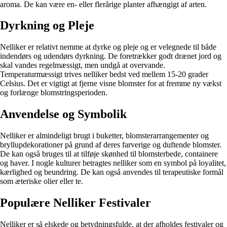
aroma. De kan være en- eller flerårige planter afhængigt af arten.
Dyrkning og Pleje
Nelliker er relativt nemme at dyrke og pleje og er velegnede til både
indendørs og udendørs dyrkning. De foretrækker godt drænet jord og
skal vandes regelmæssigt, men undgå at overvande.
Temperaturmæssigt trives nelliker bedst ved mellem 15-20 grader
Celsius. Det er vigtigt at fjerne visne blomster for at fremme ny vækst
og forlænge blomstringsperioden.
Anvendelse og Symbolik
Nelliker er almindeligt brugt i buketter, blomsterarrangementer og
bryllupdekorationer på grund af deres farverige og duftende blomster.
De kan også bruges til at tilføje skønhed til blomsterbede, containere
og haver. I nogle kulturer betragtes nelliker som en symbol på loyalitet,
kærlighed og beundring. De kan også anvendes til terapeutiske formål
som æteriske olier eller te.
Populære Nelliker Festivaler
Nelliker er så elskede og betydningsfulde, at der afholdes festivaler og