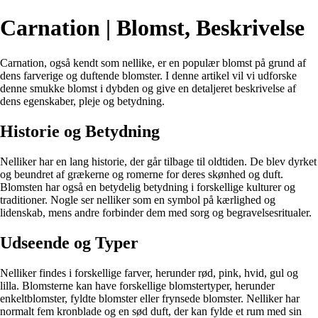
Carnation | Blomst, Beskrivelse
Carnation, også kendt som nellike, er en populær blomst på grund af
dens farverige og duftende blomster. I denne artikel vil vi udforske
denne smukke blomst i dybden og give en detaljeret beskrivelse af
dens egenskaber, pleje og betydning.
Historie og Betydning
Nelliker har en lang historie, der går tilbage til oldtiden. De blev dyrket
og beundret af grækerne og romerne for deres skønhed og duft.
Blomsten har også en betydelig betydning i forskellige kulturer og
traditioner. Nogle ser nelliker som en symbol på kærlighed og
lidenskab, mens andre forbinder dem med sorg og begravelsesritualer.
Udseende og Typer
Nelliker findes i forskellige farver, herunder rød, pink, hvid, gul og
lilla. Blomsterne kan have forskellige blomstertyper, herunder
enkeltblomster, fyldte blomster eller frynsede blomster. Nelliker har
normalt fem kronblade og en sød duft, der kan fylde et rum med sin