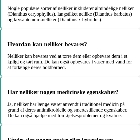
Nogle populære sorter af nelliker inkluderer almindelige nelliker
(Dianthus caryophyllus), langstilket nellike (Dianthus barbatus)
og krysantemum-nelliker (Dianthus x hybridus).
Hvordan kan nelliker bevares?
Nelliker kan bevares ved at tørre dem eller opbevare dem i et
køligt og tørt rum. De kan også opbevares i vaser med vand for
at forlænge deres holdbarhed.
Har nelliker nogen medicinske egenskaber?
Ja, nelliker har længe været anvendt i traditionel medicin på
grund af deres antimikrobielle og smertestillende egenskaber.
De kan også hjælpe med fordøjelsesproblemer og kvalme.
Findes der nogen myter eller legender om