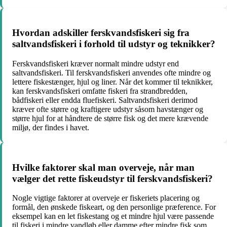
Hvordan adskiller ferskvandsfiskeri sig fra
saltvandsfiskeri i forhold til udstyr og teknikker?
Ferskvandsfiskeri kræver normalt mindre udstyr end
saltvandsfiskeri. Til ferskvandsfiskeri anvendes ofte mindre og
lettere fiskestænger, hjul og liner. Når det kommer til teknikker,
kan ferskvandsfiskeri omfatte fiskeri fra strandbredden,
bådfiskeri eller endda fluefiskeri. Saltvandsfiskeri derimod
kræver ofte større og kraftigere udstyr såsom havstænger og
større hjul for at håndtere de større fisk og det mere krævende
miljø, der findes i havet.
Hvilke faktorer skal man overveje, når man
vælger det rette fiskeudstyr til ferskvandsfiskeri?
Nogle vigtige faktorer at overveje er fiskeriets placering og
formål, den ønskede fiskeart, og den personlige præference. For
eksempel kan en let fiskestang og et mindre hjul være passende
til fiskeri i mindre vandløb eller damme efter mindre fisk som