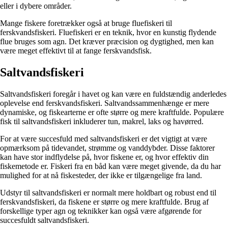
eller i dybere områder.
Mange fiskere foretrækker også at bruge fluefiskeri til
ferskvandsfiskeri. Fluefiskeri er en teknik, hvor en kunstig flydende
flue bruges som agn. Det kræver præcision og dygtighed, men kan
være meget effektivt til at fange ferskvandsfisk.
Saltvandsfiskeri
Saltvandsfiskeri foregår i havet og kan være en fuldstændig anderledes
oplevelse end ferskvandsfiskeri. Saltvandssammenhænge er mere
dynamiske, og fiskearterne er ofte større og mere kraftfulde. Populære
fisk til saltvandsfiskeri inkluderer tun, makrel, laks og havørred.
For at være succesfuld med saltvandsfiskeri er det vigtigt at være
opmærksom på tidevandet, strømme og vanddybder. Disse faktorer
kan have stor indflydelse på, hvor fiskene er, og hvor effektiv din
fiskemetode er. Fiskeri fra en båd kan være meget givende, da du har
mulighed for at nå fiskesteder, der ikke er tilgængelige fra land.
Udstyr til saltvandsfiskeri er normalt mere holdbart og robust end til
ferskvandsfiskeri, da fiskene er større og mere kraftfulde. Brug af
forskellige typer agn og teknikker kan også være afgørende for
succesfuldt saltvandsfiskeri.