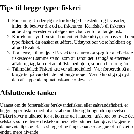
Tips til begge typer fiskeri
Forskning: Undersøg de forskellige fiskesteder og fiskearter,
inden du begiver dig ud på fisketuren. Kendskab til fiskenes
adfærd og levesteder vil øge dine chancer for at fange fisk.
Korrekt udstyr: Invester i ordentligt fiskeudstyr, der passer til den
type fiskeri, du ønsker at udføre. Udstyret bør være holdbart og
af god kvalitet.
Tag hensyn til miljøet: Respekter naturen og sørg for at efterlade
fiskestedet i samme stand, som du fandt det. Undgå at efterlade
affald og tag kun det antal fisk med hjem, som du har brug for.
Tålmodighed: Fiskeri kræver tålmodighed. Vær forberedt på at
bruge tid på vandet uden at fange noget. Vær tålmodig og nyd
den afslappende og naturskønne oplevelse.
Afsluttende tanker
Uanset om du foretrækker ferskvandsfiskeri eller saltvandsfiskeri, er
begge typer fiskeri med til at skabe unikke og berigende oplevelser.
Fiskeri giver mulighed for at komme ud i naturen, afslappe og nyde det
selskab, som enten en fiskekammerat eller stilhed kan give. Følgende
de nævnte tips og tricks vil øge dine fangstchancer og gøre din fisketur
endnu mere givende.