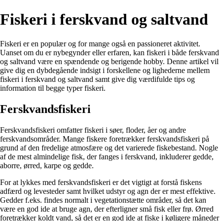
Fiskeri i ferskvand og saltvand
Fiskeri er en populær og for mange også en passioneret aktivitet.
Uanset om du er nybegynder eller erfaren, kan fiskeri i både ferskvand
og saltvand være en spændende og berigende hobby. Denne artikel vil
give dig en dybdegående indsigt i forskellene og lighederne mellem
fiskeri i ferskvand og saltvand samt give dig værdifulde tips og
information til begge typer fiskeri.
Ferskvandsfiskeri
Ferskvandsfiskeri omfatter fiskeri i søer, floder, åer og andre
ferskvandsområder. Mange fiskere foretrækker ferskvandsfiskeri på
grund af den fredelige atmosfære og det varierede fiskebestand. Nogle
af de mest almindelige fisk, der fanges i ferskvand, inkluderer gedde,
aborre, ørred, karpe og gedde.
For at lykkes med ferskvandsfiskeri er det vigtigt at forstå fiskens
adfærd og levesteder samt hvilket udstyr og agn der er mest effektive.
Gedder f.eks. findes normalt i vegetationstætte områder, så det kan
være en god ide at bruge agn, der efterligner små fisk eller frø. Ørred
foretrækker koldt vand, så det er en god ide at fiske i køligere måneder