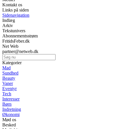
Kontakt os
Links på siden
Sidenavigation
Indlæg
Arkiv
Tekstunivers
Abonnementsstrøm
FritidsFeber.dk
Net Web
partner@netweb.dk
Kategorier
Mad
Sundhed
Beauty
Vaner
Eventyr
Tech
Interesser
Børn
Indretning
Økonomi
Mød os
Besked