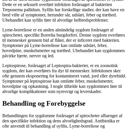
Dette er en seksuelt overført infektion forårsaget af bakterien
Treponema pallidum. Syfilis har forskellige stadier, der kan have en
bred vifte af symptomer, herunder sår, udslæt, feber og træthed.
Ubehandlet kan syfilis føre til alvorlige helbredsproblemer.
Lyme-borreliose er en anden almindelig sygdom forårsaget af
spirocheter, specifikt Borrelia burgdorferi. Denne sygdom overføres
til mennesker gennem bid af flåter, der er inficeret med bakterien.
Symptomer på Lyme-borreliose kan omfatte udslæt, feber,
hovedpine, muskelsmerter og træthed. Ubehandlet kan sygdommen
påvirke hjerte, nerver og led.
Leptospirose, forårsaget af Leptospira-bakterier, er en zoonotisk
sygdom, der kan overføres fra dyr til mennesker. Infektionen sker
ofte gennem eksponering for kontamineret vand, jord eller dyrebidd.
Symptomer på leptospirose kan omfatte feber, muskelsmerter,
hovedpine og opkastning. I nogle tilfælde kan sygdommen føre til
alvorlige komplikationer som nyresvigt og leverskader.
Behandling og Forebyggelse
Behandlingen for sygdomme forårsaget af spirocheter afhænger af
den specifikke infektion og dens alvorlighedsgrad. Antibiotika er
ofte anvendt til behandling af syfilis, Lyme-borreliose og