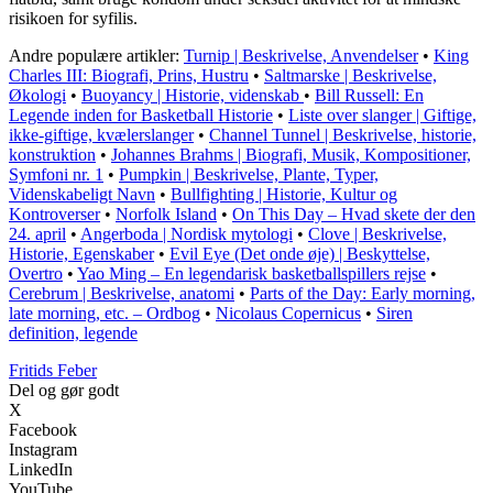
risikoen for syfilis.
Andre populære artikler:
Turnip | Beskrivelse, Anvendelser
•
King
Charles III: Biografi, Prins, Hustru
•
Saltmarske | Beskrivelse,
Økologi
•
Buoyancy | Historie, videnskab
•
Bill Russell: En
Legende inden for Basketball Historie
•
Liste over slanger | Giftige,
ikke-giftige, kvælerslanger
•
Channel Tunnel | Beskrivelse, historie,
konstruktion
•
Johannes Brahms | Biografi, Musik, Kompositioner,
Symfoni nr. 1
•
Pumpkin | Beskrivelse, Plante, Typer,
Videnskabeligt Navn
•
Bullfighting | Historie, Kultur og
Kontroverser
•
Norfolk Island
•
On This Day – Hvad skete der den
24. april
•
Angerboda | Nordisk mytologi
•
Clove | Beskrivelse,
Historie, Egenskaber
•
Evil Eye (Det onde øje) | Beskyttelse,
Overtro
•
Yao Ming – En legendarisk basketballspillers rejse
•
Cerebrum | Beskrivelse, anatomi
•
Parts of the Day: Early morning,
late morning, etc. – Ordbog
•
Nicolaus Copernicus
•
Siren
definition, legende
F
ritids
F
eber
Del og gør godt
X
Facebook
Instagram
LinkedIn
YouTube