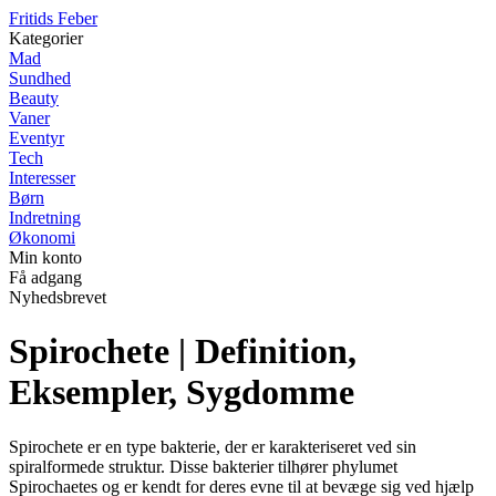
F
ritids
F
eber
Kategorier
Mad
Sundhed
Beauty
Vaner
Eventyr
Tech
Interesser
Børn
Indretning
Økonomi
Min konto
Få adgang
Nyhedsbrevet
Spirochete | Definition,
Eksempler, Sygdomme
Spirochete er en type bakterie, der er karakteriseret ved sin
spiralformede struktur. Disse bakterier tilhører phylumet
Spirochaetes og er kendt for deres evne til at bevæge sig ved hjælp