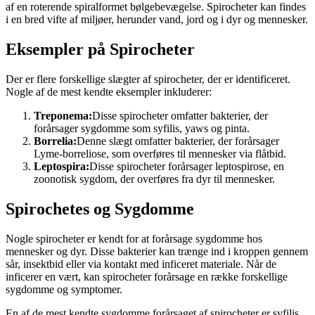
af en roterende spiralformet bølgebevægelse. Spirocheter kan findes
i en bred vifte af miljøer, herunder vand, jord og i dyr og mennesker.
Eksempler på Spirocheter
Der er flere forskellige slægter af spirocheter, der er identificeret.
Nogle af de mest kendte eksempler inkluderer:
Treponema:
Disse spirocheter omfatter bakterier, der
forårsager sygdomme som syfilis, yaws og pinta.
Borrelia:
Denne slægt omfatter bakterier, der forårsager
Lyme-borreliose, som overføres til mennesker via flåtbid.
Leptospira:
Disse spirocheter forårsager leptospirose, en
zoonotisk sygdom, der overføres fra dyr til mennesker.
Spirochetes og Sygdomme
Nogle spirocheter er kendt for at forårsage sygdomme hos
mennesker og dyr. Disse bakterier kan trænge ind i kroppen gennem
sår, insektbid eller via kontakt med inficeret materiale. Når de
inficerer en vært, kan spirocheter forårsage en række forskellige
sygdomme og symptomer.
En af de mest kendte sygdomme forårsaget af spirocheter er syfilis.