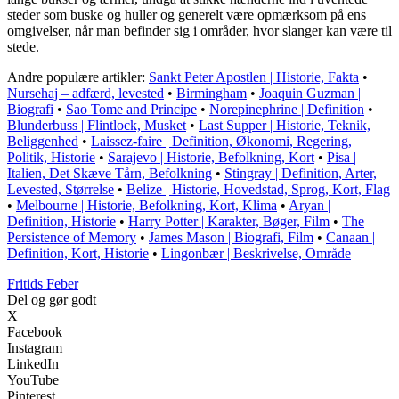
steder som buske og huller og generelt være opmærksom på ens
omgivelser, når man befinder sig i områder, hvor slanger kan være til
stede.
Andre populære artikler:
Sankt Peter Apostlen | Historie, Fakta
•
Nursehaj – adfærd, levested
•
Birmingham
•
Joaquin Guzman |
Biografi
•
Sao Tome and Principe
•
Norepinephrine | Definition
•
Blunderbuss | Flintlock, Musket
•
Last Supper | Historie, Teknik,
Beliggenhed
•
Laissez-faire | Definition, Økonomi, Regering,
Politik, Historie
•
Sarajevo | Historie, Befolkning, Kort
•
Pisa |
Italien, Det Skæve Tårn, Befolkning
•
Stingray | Definition, Arter,
Levested, Størrelse
•
Belize | Historie, Hovedstad, Sprog, Kort, Flag
•
Melbourne | Historie, Befolkning, Kort, Klima
•
Aryan |
Definition, Historie
•
Harry Potter | Karakter, Bøger, Film
•
The
Persistence of Memory
•
James Mason | Biografi, Film
•
Canaan |
Definition, Kort, Historie
•
Lingonbær | Beskrivelse, Område
F
ritids
F
eber
Del og gør godt
X
Facebook
Instagram
LinkedIn
YouTube
Pinterest