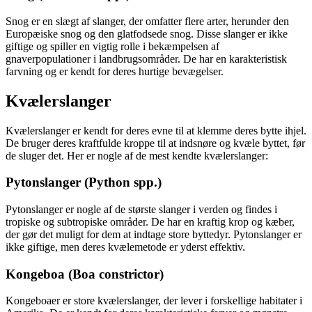
Snog er en slægt af slanger, der omfatter flere arter, herunder den
Europæiske snog og den glatfodsede snog. Disse slanger er ikke
giftige og spiller en vigtig rolle i bekæmpelsen af
gnaverpopulationer i landbrugsområder. De har en karakteristisk
farvning og er kendt for deres hurtige bevægelser.
Kvælerslanger
Kvælerslanger er kendt for deres evne til at klemme deres bytte ihjel.
De bruger deres kraftfulde kroppe til at indsnøre og kvæle byttet, før
de sluger det. Her er nogle af de mest kendte kvælerslanger:
Pytonslanger (Python spp.)
Pytonslanger er nogle af de største slanger i verden og findes i
tropiske og subtropiske områder. De har en kraftig krop og kæber,
der gør det muligt for dem at indtage store byttedyr. Pytonslanger er
ikke giftige, men deres kvælemetode er yderst effektiv.
Kongeboa (Boa constrictor)
Kongeboaer er store kvælerslanger, der lever i forskellige habitater i