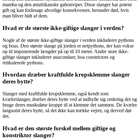
mamba og den østafrikanske gabonviper. Disse slanger har potent
gift og kan forårsage alvorlige konsekvenser, herunder død, hvis
man bliver bidt af dem.
Hvad er de største ikke-giftige slanger i verden?
Nogle af de største ikke-giftige slanger i verden inkluderer pythons
og boas. Den største slange på jorden er netpythons, der kan vokse
op til imponerende længder på op til 10 meter. Andre store ikke-
giftige slanger inkluderer anacondaer, boa constrictors og
retikulerede pythons.
Hvordan dræber kraftfulde kropsklemme slanger
deres bytte?
Slanger med kraftfulde kropsklemme, også kendt som
kvælerslanger, dræber deres bytte ved at indhylle sig omkring det og
bruge deres muskuløse kroppe til at klemme det sammen. De kvæler
langsomt deres bytte, så det ikke kan trække vejret, og derved dør
det.
Hvad er den største forskel mellem giftige og
konstriktor slanger?