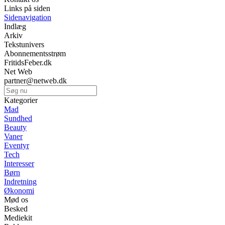
Links på siden
Sidenavigation
Indlæg
Arkiv
Tekstunivers
Abonnementsstrøm
FritidsFeber.dk
Net Web
partner@netweb.dk
Kategorier
Mad
Sundhed
Beauty
Vaner
Eventyr
Tech
Interesser
Børn
Indretning
Økonomi
Mød os
Besked
Mediekit