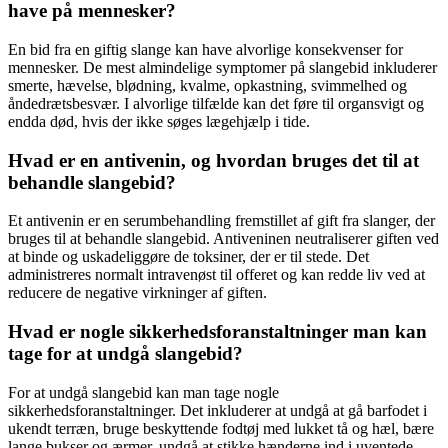
have på mennesker?
En bid fra en giftig slange kan have alvorlige konsekvenser for
mennesker. De mest almindelige symptomer på slangebid inkluderer
smerte, hævelse, blødning, kvalme, opkastning, svimmelhed og
åndedrætsbesvær. I alvorlige tilfælde kan det føre til organsvigt og
endda død, hvis der ikke søges lægehjælp i tide.
Hvad er en antivenin, og hvordan bruges det til at
behandle slangebid?
Et antivenin er en serumbehandling fremstillet af gift fra slanger, der
bruges til at behandle slangebid. Antiveninen neutraliserer giften ved
at binde og uskadeliggøre de toksiner, der er til stede. Det
administreres normalt intravenøst til offeret og kan redde liv ved at
reducere de negative virkninger af giften.
Hvad er nogle sikkerhedsforanstaltninger man kan
tage for at undgå slangebid?
For at undgå slangebid kan man tage nogle
sikkerhedsforanstaltninger. Det inkluderer at undgå at gå barfodet i
ukendt terræn, bruge beskyttende fodtøj med lukket tå og hæl, bære
lange bukser og ærmer, undgå at stikke hænderne ind i uventede