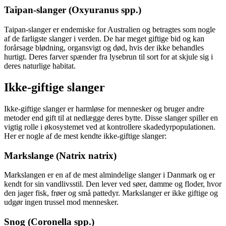
Taipan-slanger (Oxyuranus spp.)
Taipan-slanger er endemiske for Australien og betragtes som nogle
af de farligste slanger i verden. De har meget giftige bid og kan
forårsage blødning, organsvigt og død, hvis der ikke behandles
hurtigt. Deres farver spænder fra lysebrun til sort for at skjule sig i
deres naturlige habitat.
Ikke-giftige slanger
Ikke-giftige slanger er harmløse for mennesker og bruger andre
metoder end gift til at nedlægge deres bytte. Disse slanger spiller en
vigtig rolle i økosystemet ved at kontrollere skadedyrpopulationen.
Her er nogle af de mest kendte ikke-giftige slanger:
Markslange (Natrix natrix)
Markslangen er en af de mest almindelige slanger i Danmark og er
kendt for sin vandlivsstil. Den lever ved søer, damme og floder, hvor
den jager fisk, frøer og små pattedyr. Markslanger er ikke giftige og
udgør ingen trussel mod mennesker.
Snog (Coronella spp.)