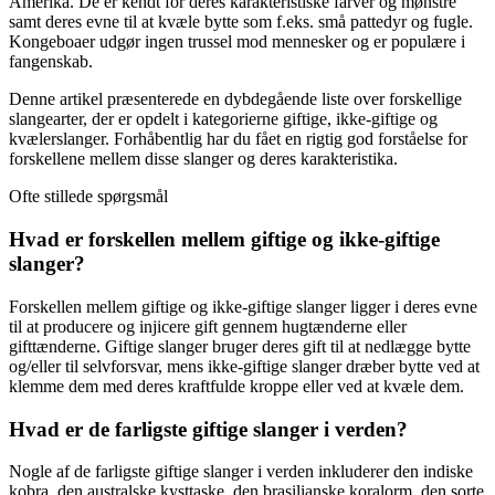
Amerika. De er kendt for deres karakteristiske farver og mønstre
samt deres evne til at kvæle bytte som f.eks. små pattedyr og fugle.
Kongeboaer udgør ingen trussel mod mennesker og er populære i
fangenskab.
Denne artikel præsenterede en dybdegående liste over forskellige
slangearter, der er opdelt i kategorierne giftige, ikke-giftige og
kvælerslanger. Forhåbentlig har du fået en rigtig god forståelse for
forskellene mellem disse slanger og deres karakteristika.
Ofte stillede spørgsmål
Hvad er forskellen mellem giftige og ikke-giftige
slanger?
Forskellen mellem giftige og ikke-giftige slanger ligger i deres evne
til at producere og injicere gift gennem hugtænderne eller
gifttænderne. Giftige slanger bruger deres gift til at nedlægge bytte
og/eller til selvforsvar, mens ikke-giftige slanger dræber bytte ved at
klemme dem med deres kraftfulde kroppe eller ved at kvæle dem.
Hvad er de farligste giftige slanger i verden?
Nogle af de farligste giftige slanger i verden inkluderer den indiske
kobra, den australske kysttaske, den brasilianske koralorm, den sorte