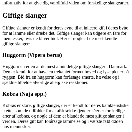
informativ for at give dig værdifuld viden om forskellige slangearter.
Giftige slanger
Giftige slanger er kendt for deres evne til at injicere gift i deres bytte
for at lamme eller dræbe det. Giftige slanger kan udgøre en fare for
mennesker, hvis de bliver bidt. Her er nogle af de mest kendte
giftige slanger:
Huggorm (Vipera berus)
Huggormen er en af de mest almindelige giftige slanger i Danmark.
Den er kendt for at have en trekantet formet hoved og lyse pletter på
ryggen. Bid fra en huggorm kan forårsage smerte, hævelse og i
sjældne tilfælde alvorlige allergiske reaktioner.
Kobra (Naja spp.)
Kobras er store, giftige slanger, der er kendt for deres karakteristiske
hætte, som de udfolder for at afskrække fjender. Der er forskellige
arter af kobras, og nogle af dem er blandt de mest giftige slanger i
verden. Deres gift kan forårsage lammelse og i værste fald døden
hos mennesker.