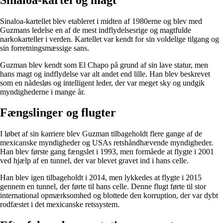
Sinaloa-kartellet blev etableret i midten af ​​1980erne og blev med
Guzmans ledelse en af ​​de mest indflydelsesrige og magtfulde
narkokarteller i verden. Kartellet var kendt for sin voldelige tilgang og
sin forretningsmæssige sans.
Guzman blev kendt som El Chapo på grund af sin lave statur, men
hans magt og indflydelse var alt andet end lille. Han blev beskrevet
som en nådesløs og intelligent leder, der var meget sky og undgik
myndighederne i mange år.
Fængslinger og flugter
I løbet af sin karriere blev Guzman tilbageholdt flere gange af de
mexicanske myndigheder og USAs retshåndhævende myndigheder.
Han blev første gang fængslet i 1993, men formåede at flygte i 2001
ved hjælp af en tunnel, der var blevet gravet ind i hans celle.
Han blev igen tilbageholdt i 2014, men lykkedes at flygte i 2015
gennem en tunnel, der førte til hans celle. Denne flugt førte til stor
international opmærksomhed og blottede den korruption, der var dybt
rodfæstet i det mexicanske retssystem.