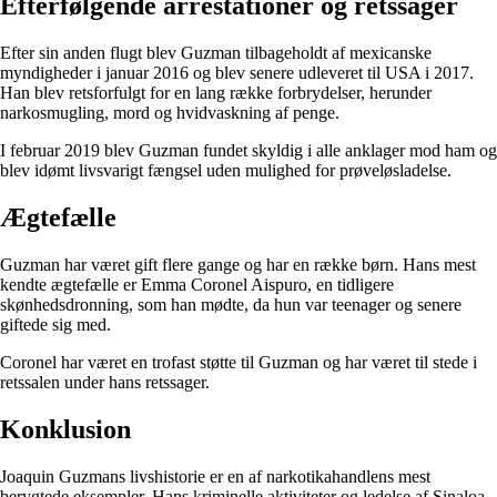
Efterfølgende arrestationer og retssager
Efter sin anden flugt blev Guzman tilbageholdt af mexicanske
myndigheder i januar 2016 og blev senere udleveret til USA i 2017.
Han blev retsforfulgt for en lang række forbrydelser, herunder
narkosmugling, mord og hvidvaskning af penge.
I februar 2019 blev Guzman fundet skyldig i alle anklager mod ham og
blev idømt livsvarigt fængsel uden mulighed for prøveløsladelse.
Ægtefælle
Guzman har været gift flere gange og har en række børn. Hans mest
kendte ægtefælle er Emma Coronel Aispuro, en tidligere
skønhedsdronning, som han mødte, da hun var teenager og senere
giftede sig med.
Coronel har været en trofast støtte til Guzman og har været til stede i
retssalen under hans retssager.
Konklusion
Joaquin Guzmans livshistorie er en af ​​narkotikahandlens mest
berygtede eksempler. Hans kriminelle aktiviteter og ledelse af Sinaloa-