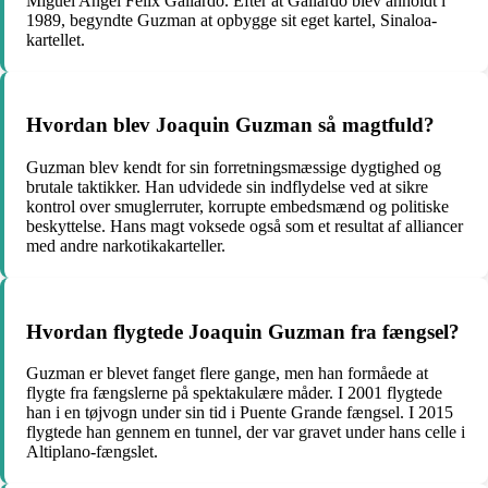
Miguel Angel Felix Gallardo. Efter at Gallardo blev anholdt i
1989, begyndte Guzman at opbygge sit eget kartel, Sinaloa-
kartellet.
Hvordan blev Joaquin Guzman så magtfuld?
Guzman blev kendt for sin forretningsmæssige dygtighed og
brutale taktikker. Han udvidede sin indflydelse ved at sikre
kontrol over smuglerruter, korrupte embedsmænd og politiske
beskyttelse. Hans magt voksede også som et resultat af alliancer
med andre narkotikakarteller.
Hvordan flygtede Joaquin Guzman fra fængsel?
Guzman er blevet fanget flere gange, men han formåede at
flygte fra fængslerne på spektakulære måder. I 2001 flygtede
han i en tøjvogn under sin tid i Puente Grande fængsel. I 2015
flygtede han gennem en tunnel, der var gravet under hans celle i
Altiplano-fængslet.