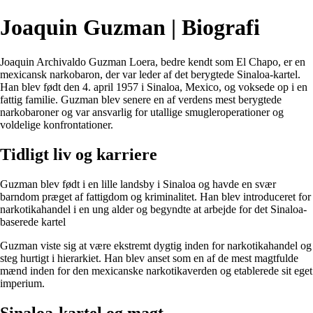
Joaquin Guzman | Biografi
Joaquin Archivaldo Guzman Loera, bedre kendt som El Chapo, er en
mexicansk narkobaron, der var leder af det berygtede Sinaloa-kartel.
Han blev født den 4. april 1957 i Sinaloa, Mexico, og voksede op i en
fattig familie. Guzman blev senere en af ​​verdens mest berygtede
narkobaroner og var ansvarlig for utallige smugleroperationer og
voldelige konfrontationer.
Tidligt liv og karriere
Guzman blev født i en lille landsby i Sinaloa og havde en svær
barndom præget af fattigdom og kriminalitet. Han blev introduceret for
narkotikahandel i en ung alder og begyndte at arbejde for det Sinaloa-
baserede kartel
Guzman viste sig at være ekstremt dygtig inden for narkotikahandel og
steg hurtigt i hierarkiet. Han blev anset som en af ​​de mest magtfulde
mænd inden for den mexicanske narkotikaverden og etablerede sit eget
imperium.
Sinaloa-kartel og magt