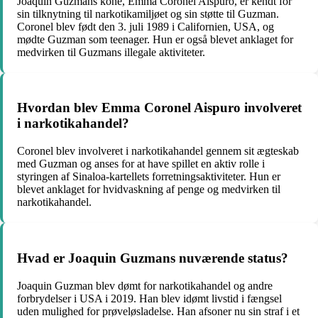
Joaquin Guzmans kone, Emma Coronel Aispuro, er kendt for
sin tilknytning til narkotikamiljøet og sin støtte til Guzman.
Coronel blev født den 3. juli 1989 i Californien, USA, og
mødte Guzman som teenager. Hun er også blevet anklaget for
medvirken til Guzmans illegale aktiviteter.
Hvordan blev Emma Coronel Aispuro involveret
i narkotikahandel?
Coronel blev involveret i narkotikahandel gennem sit ægteskab
med Guzman og anses for at have spillet en aktiv rolle i
styringen af Sinaloa-kartellets forretningsaktiviteter. Hun er
blevet anklaget for hvidvaskning af penge og medvirken til
narkotikahandel.
Hvad er Joaquin Guzmans nuværende status?
Joaquin Guzman blev dømt for narkotikahandel og andre
forbrydelser i USA i 2019. Han blev idømt livstid i fængsel
uden mulighed for prøveløsladelse. Han afsoner nu sin straf i et