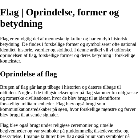
Flag | Oprindelse, former og
betydning
Flag er en vigtig del af menneskelig kultur og har en dyb historisk
betydning. De findes i forskellige former og symboliserer ofte national
identitet, historie, værdier og stolthed. I denne artikel vil vi udforske
oprindelsen af flag, forskellige former og deres betydning i forskellige
kontekster.
Oprindelse af flag
Brugen af flag går langt tilbage i historien og dateres tilbage til
oldtiden. Nogle af de tidligste eksempler på flag stammer fra oldgræske
og romerske civilisationer, hvor de blev brugt til at identificere
forskellige militære enheder. Flag blev også brugt som
kommunikationsredskaber på søen, hvor forskellige mønstre og farver
blev brugt til at sende signaler.
Flag blev også brugt under religiøse ceremonier og rituelle
begivenheder og var symboler på guddommelig tilstedeværelse og
beskyttelse. I mange kulturer blev flag også brugt som symboler på