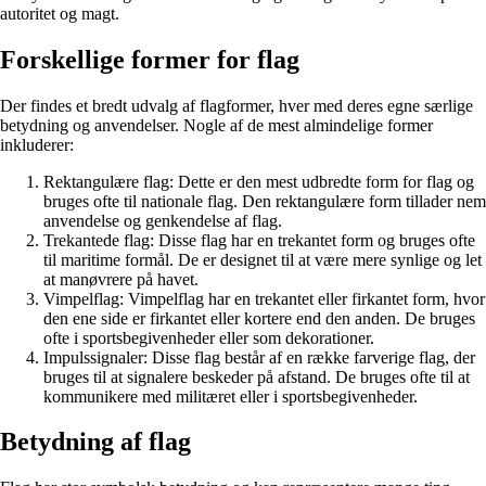
autoritet og magt.
Forskellige former for flag
Der findes et bredt udvalg af flagformer, hver med deres egne særlige
betydning og anvendelser. Nogle af de mest almindelige former
inkluderer:
Rektangulære flag: Dette er den mest udbredte form for flag og
bruges ofte til nationale flag. Den rektangulære form tillader nem
anvendelse og genkendelse af flag.
Trekantede flag: Disse flag har en trekantet form og bruges ofte
til maritime formål. De er designet til at være mere synlige og let
at manøvrere på havet.
Vimpelflag: Vimpelflag har en trekantet eller firkantet form, hvor
den ene side er firkantet eller kortere end den anden. De bruges
ofte i sportsbegivenheder eller som dekorationer.
Impulssignaler: Disse flag består af en række farverige flag, der
bruges til at signalere beskeder på afstand. De bruges ofte til at
kommunikere med militæret eller i sportsbegivenheder.
Betydning af flag