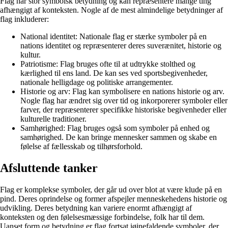
Flag har stor symbolsk betydning og kan repræsentere mange ting
afhængigt af konteksten. Nogle af de mest almindelige betydninger af
flag inkluderer:
National identitet: Nationale flag er stærke symboler på en
nations identitet og repræsenterer deres suverænitet, historie og
kultur.
Patriotisme: Flag bruges ofte til at udtrykke stolthed og
kærlighed til ens land. De kan ses ved sportsbegivenheder,
nationale helligdage og politiske arrangementer.
Historie og arv: Flag kan symbolisere en nations historie og arv.
Nogle flag har ændret sig over tid og inkorporerer symboler eller
farver, der repræsenterer specifikke historiske begivenheder eller
kulturelle traditioner.
Samhørighed: Flag bruges også som symboler på enhed og
samhørighed. De kan bringe mennesker sammen og skabe en
følelse af fællesskab og tilhørsforhold.
Afsluttende tanker
Flag er komplekse symboler, der går ud over blot at være klude på en
pind. Deres oprindelse og former afspejler menneskehedens historie og
udvikling. Deres betydning kan variere enormt afhængigt af
konteksten og den følelsesmæssige forbindelse, folk har til dem.
Uanset form og betydning er flag fortsat iøjnefaldende symboler, der