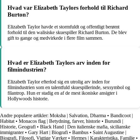
Hvad var Elizabeth Taylors forhold til Richard
Burton?
Elizabeth Taylor havde et stormfuldt og offentligt berømt
forhold til den walisiske skuespiller Richard Burton. De blev
gift to gange og medvirkede i flere film sammen.
Hvad er Elizabeth Taylors arv inden for
filmindustrien?
Elizabeth Taylor efterlod sig en utrolig arv inden for
filmindustrien som en talentfuld skuespillerinde, sexsymbol og
filantrop. Hun er stadig en af de mest ikoniske ansigter i
Hollywoods historie.
Andre populære artikler:
Moksha | Salvation, Dharma
•
Bandicoot |
Habitat
•
Monacos flag | Betydning, farver, historie
•
Burundi |
Historie, Geografi
•
Black Hand | Den italienske mafia, sicilianske
immigranter
•
Gary Hart | Biografi
•
Bambus
•
Saint Augustine |
Biografi, Filosofi, Vigtige Værker
•
Hermes | Karakteristika, Familie
•