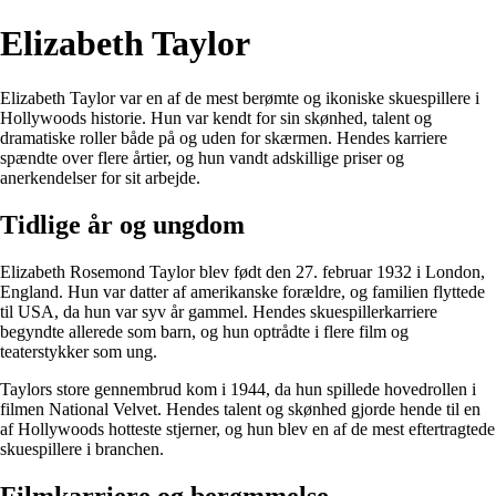
Elizabeth Taylor
Elizabeth Taylor var en af de mest berømte og ikoniske skuespillere i
Hollywoods historie. Hun var kendt for sin skønhed, talent og
dramatiske roller både på og uden for skærmen. Hendes karriere
spændte over flere årtier, og hun vandt adskillige priser og
anerkendelser for sit arbejde.
Tidlige år og ungdom
Elizabeth Rosemond Taylor blev født den 27. februar 1932 i London,
England. Hun var datter af amerikanske forældre, og familien flyttede
til USA, da hun var syv år gammel. Hendes skuespillerkarriere
begyndte allerede som barn, og hun optrådte i flere film og
teaterstykker som ung.
Taylors store gennembrud kom i 1944, da hun spillede hovedrollen i
filmen National Velvet. Hendes talent og skønhed gjorde hende til en
af Hollywoods hotteste stjerner, og hun blev en af de mest eftertragtede
skuespillere i branchen.
Filmkarriere og berømmelse