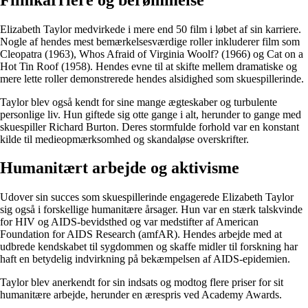
Elizabeth Taylor medvirkede i mere end 50 film i løbet af sin karriere.
Nogle af hendes mest bemærkelsesværdige roller inkluderer film som
Cleopatra (1963), Whos Afraid of Virginia Woolf? (1966) og Cat on a
Hot Tin Roof (1958). Hendes evne til at skifte mellem dramatiske og
mere lette roller demonstrerede hendes alsidighed som skuespillerinde.
Taylor blev også kendt for sine mange ægteskaber og turbulente
personlige liv. Hun giftede sig otte gange i alt, herunder to gange med
skuespiller Richard Burton. Deres stormfulde forhold var en konstant
kilde til medieopmærksomhed og skandaløse overskrifter.
Humanitært arbejde og aktivisme
Udover sin succes som skuespillerinde engagerede Elizabeth Taylor
sig også i forskellige humanitære årsager. Hun var en stærk talskvinde
for HIV og AIDS-bevidsthed og var medstifter af American
Foundation for AIDS Research (amfAR). Hendes arbejde med at
udbrede kendskabet til sygdommen og skaffe midler til forskning har
haft en betydelig indvirkning på bekæmpelsen af AIDS-epidemien.
Taylor blev anerkendt for sin indsats og modtog flere priser for sit
humanitære arbejde, herunder en ærespris ved Academy Awards.