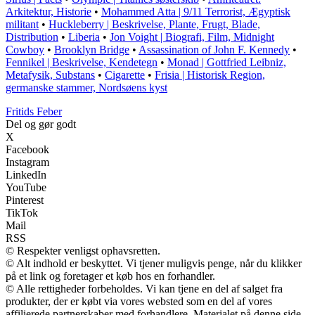
Arkitektur, Historie
•
Mohammed Atta | 9/11 Terrorist, Ægyptisk
militant
•
Huckleberry | Beskrivelse, Plante, Frugt, Blade,
Distribution
•
Liberia
•
Jon Voight | Biografi, Film, Midnight
Cowboy
•
Brooklyn Bridge
•
Assassination of John F. Kennedy
•
Fennikel | Beskrivelse, Kendetegn
•
Monad | Gottfried Leibniz,
Metafysik, Substans
•
Cigarette
•
Frisia | Historisk Region,
germanske stammer, Nordsøens kyst
F
ritids
F
eber
Del og gør godt
X
Facebook
Instagram
LinkedIn
YouTube
Pinterest
TikTok
Mail
RSS
© Respekter venligst ophavsretten.
© Alt indhold er beskyttet. Vi tjener muligvis penge, når du klikker
på et link og foretager et køb hos en forhandler.
© Alle rettigheder forbeholdes. Vi kan tjene en del af salget fra
produkter, der er købt via vores websted som en del af vores
affilierede partnerskaber med forhandlere. Materialet på denne side