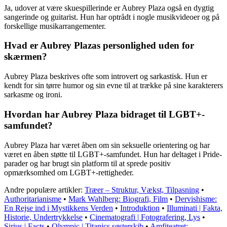
Ja, udover at være skuespillerinde er Aubrey Plaza også en dygtig
sangerinde og guitarist. Hun har optrådt i nogle musikvideoer og på
forskellige musikarrangementer.
Hvad er Aubrey Plazas personlighed uden for
skærmen?
Aubrey Plaza beskrives ofte som introvert og sarkastisk. Hun er
kendt for sin tørre humor og sin evne til at trække på sine karakterers
sarkasme og ironi.
Hvordan har Aubrey Plaza bidraget til LGBT+-
samfundet?
Aubrey Plaza har været åben om sin seksuelle orientering og har
været en åben støtte til LGBT+-samfundet. Hun har deltaget i Pride-
parader og har brugt sin platform til at sprede positiv
opmærksomhed om LGBT+-rettigheder.
Andre populære artikler:
Træer – Struktur, Vækst, Tilpasning
•
Authoritarianisme
•
Mark Wahlberg: Biografi, Film
•
Dervishisme:
En Rejse ind i Mystikkens Verden
•
Introduktion
•
Illuminati | Fakta,
Historie, Undertrykkelse
•
Cinematografi | Fotografering, Lys
•
Sirius | Facts
•
Olympic | Titanics søsterskib
•
Amfiteatret: