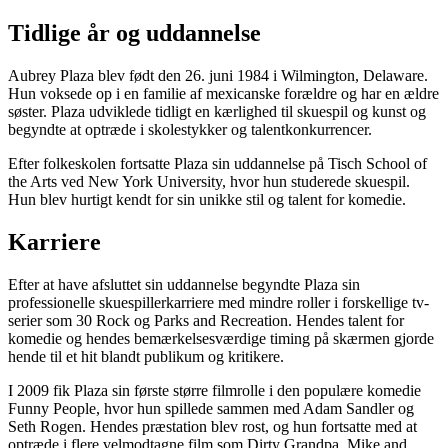
Tidlige år og uddannelse
Aubrey Plaza blev født den 26. juni 1984 i Wilmington, Delaware.
Hun voksede op i en familie af mexicanske forældre og har en ældre
søster. Plaza udviklede tidligt en kærlighed til skuespil og kunst og
begyndte at optræde i skolestykker og talentkonkurrencer.
Efter folkeskolen fortsatte Plaza sin uddannelse på Tisch School of
the Arts ved New York University, hvor hun studerede skuespil.
Hun blev hurtigt kendt for sin unikke stil og talent for komedie.
Karriere
Efter at have afsluttet sin uddannelse begyndte Plaza sin
professionelle skuespillerkarriere med mindre roller i forskellige tv-
serier som 30 Rock og Parks and Recreation. Hendes talent for
komedie og hendes bemærkelsesværdige timing på skærmen gjorde
hende til et hit blandt publikum og kritikere.
I 2009 fik Plaza sin første større filmrolle i den populære komedie
Funny People, hvor hun spillede sammen med Adam Sandler og
Seth Rogen. Hendes præstation blev rost, og hun fortsatte med at
optræde i flere velmodtagne film som Dirty Grandpa, Mike and