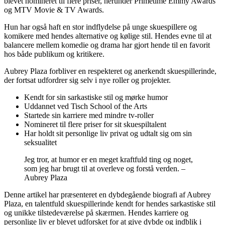
blevet nomineret til flere priser, herunder Primetime Emmy Awards
og MTV Movie & TV Awards.
Hun har også haft en stor indflydelse på unge skuespillere og
komikere med hendes alternative og kølige stil. Hendes evne til at
balancere mellem komedie og drama har gjort hende til en favorit
hos både publikum og kritikere.
Aubrey Plaza forbliver en respekteret og anerkendt skuespillerinde,
der fortsat udfordrer sig selv i nye roller og projekter.
Kendt for sin sarkastiske stil og mørke humor
Uddannet ved Tisch School of the Arts
Startede sin karriere med mindre tv-roller
Nomineret til flere priser for sit skuespiltalent
Har holdt sit personlige liv privat og udtalt sig om sin
seksualitet
Jeg tror, at humor er en meget kraftfuld ting og noget,
som jeg har brugt til at overleve og forstå verden. –
Aubrey Plaza
Denne artikel har præsenteret en dybdegående biografi af Aubrey
Plaza, en talentfuld skuespillerinde kendt for hendes sarkastiske stil
og unikke tilstedeværelse på skærmen. Hendes karriere og
personlige liv er blevet udforsket for at give dybde og indblik i