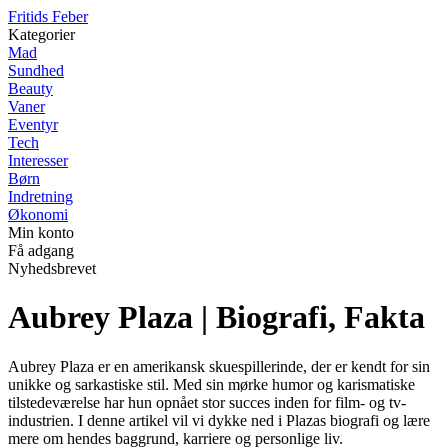
F
ritids
F
eber
Kategorier
Mad
Sundhed
Beauty
Vaner
Eventyr
Tech
Interesser
Børn
Indretning
Økonomi
Min konto
Få adgang
Nyhedsbrevet
Aubrey Plaza | Biografi, Fakta
Aubrey Plaza er en amerikansk skuespillerinde, der er kendt for sin
unikke og sarkastiske stil. Med sin mørke humor og karismatiske
tilstedeværelse har hun opnået stor succes inden for film- og tv-
industrien. I denne artikel vil vi dykke ned i Plazas biografi og lære
mere om hendes baggrund, karriere og personlige liv.