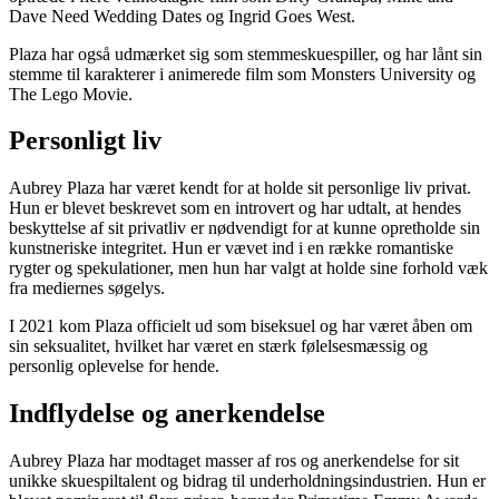
Dave Need Wedding Dates og Ingrid Goes West.
Plaza har også udmærket sig som stemmeskuespiller, og har lånt sin
stemme til karakterer i animerede film som Monsters University og
The Lego Movie.
Personligt liv
Aubrey Plaza har været kendt for at holde sit personlige liv privat.
Hun er blevet beskrevet som en introvert og har udtalt, at hendes
beskyttelse af sit privatliv er nødvendigt for at kunne opretholde sin
kunstneriske integritet. Hun er vævet ind i en række romantiske
rygter og spekulationer, men hun har valgt at holde sine forhold væk
fra mediernes søgelys.
I 2021 kom Plaza officielt ud som biseksuel og har været åben om
sin seksualitet, hvilket har været en stærk følelsesmæssig og
personlig oplevelse for hende.
Indflydelse og anerkendelse
Aubrey Plaza har modtaget masser af ros og anerkendelse for sit
unikke skuespiltalent og bidrag til underholdningsindustrien. Hun er