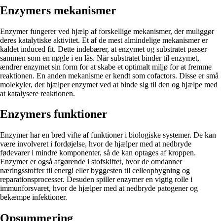
Enzymers mekanismer
Enzymer fungerer ved hjælp af forskellige mekanismer, der muliggør
deres katalytiske aktivitet. Et af de mest almindelige mekanismer er
kaldet induced fit. Dette indebærer, at enzymet og substratet passer
sammen som en nøgle i en lås. Når substratet binder til enzymet,
ændrer enzymet sin form for at skabe et optimalt miljø for at fremme
reaktionen. En anden mekanisme er kendt som cofactors. Disse er små
molekyler, der hjælper enzymet ved at binde sig til den og hjælpe med
at katalysere reaktionen.
Enzymers funktioner
Enzymer har en bred vifte af funktioner i biologiske systemer. De kan
være involveret i fordøjelse, hvor de hjælper med at nedbryde
fødevarer i mindre komponenter, så de kan optages af kroppen.
Enzymer er også afgørende i stofskiftet, hvor de omdanner
næringsstoffer til energi eller byggesten til celleopbygning og
reparationsprocesser. Desuden spiller enzymer en vigtig rolle i
immunforsvaret, hvor de hjælper med at nedbryde patogener og
bekæmpe infektioner.
Opsummering