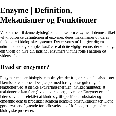
Enzyme | Definition,
Mekanismer og Funktioner
Velkommen til denne dybdegående artikel om enzymer. I denne artikel
vil vi udforske definitionen af enzymer, deres mekanismer og deres
funktioner i biologiske systemer. Det er vores mål at give dig en
udtømmende og komplet forståelse af dette vigtige emne, der vil berige
din viden og give dig indsigt i enzymers vigtige rolle i naturen og
videnskaben.
Hvad er enzymer?
Enzymer er store biologiske molekyler, der fungerer som katalysatorer
i kemiske reaktioner. De hjælper med hastighedsregulering af
reaktioner ved at sænke aktiveringsenergien, hvilket muliggør, at
reaktionerne kan foregå ved lavere energiniveauer. Enzymer er unikke
i deres evne til selektivt at binde sig til specifikke substrater og
omdanne dem til produkter gennem kemiske omstruktureringer. Dette
gør enzymer afgørende for cellevækst, stofskifte og mange andre
biologiske processer.