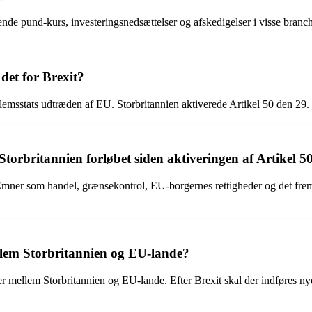
nde pund-kurs, investeringsnedsættelser og afskedigelser i visse branch
det for Brexit?
lemsstats udtræden af EU. Storbritannien aktiverede Artikel 50 den 29. 
orbritannien forløbet siden aktiveringen af Artikel 5
ner som handel, grænsekontrol, EU-borgernes rettigheder og det frem
llem Storbritannien og EU-lande?
er mellem Storbritannien og EU-lande. Efter Brexit skal der indføres n