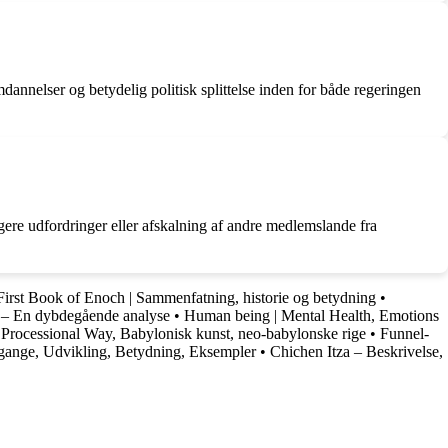
omdannelser og betydelig politisk splittelse inden for både regeringen
igere udfordringer eller afskalning af andre medlemslande fra
First Book of Enoch | Sammenfatning, historie og betydning
•
n – En dybdegående analyse
•
Human being | Mental Health, Emotions
| Processional Way, Babylonisk kunst, neo-babylonske rige
•
Funnel-
ilgange, Udvikling, Betydning, Eksempler
•
Chichen Itza – Beskrivelse,