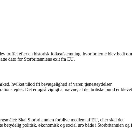
v truffet efter en historisk folkeafstemning, hvor briterne blev bedt om
tte dato for Storbritanniens exit fra EU.
d, hvilket tillod fri bevægelighed af varer, tjenesteydelser,
ionsregler. Det er også vigtigt at nævne, at det britiske pund er blevet
ørgsmålet: Skal Storbritannien forblive medlem af EU, eller skal det
 betydelig politisk, økonomisk og social uro både i Storbritannien og i