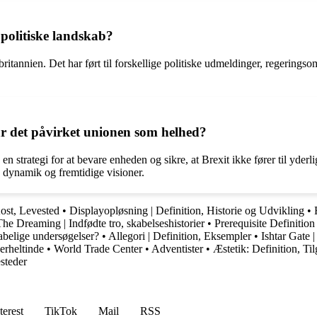
 politiske landskab?
britannien. Det har ført til forskellige politiske udmeldinger, regerings
r det påvirket unionen som helhed?
 strategi for at bevare enheden og sikre, at Brexit ikke fører til yderl
s dynamik og fremtidige visioner.
Kost, Levested
•
Displayopløsning | Definition, Historie og Udvikling
•
The Dreaming | Indfødte tro, skabelseshistorier
•
Prerequisite Definitio
abelige undersøgelser?
•
Allegori | Definition, Eksempler
•
Ishtar Gate 
rheltinde
•
World Trade Center
•
Adventister
•
Æstetik: Definition, T
steder
terest
TikTok
Mail
RSS