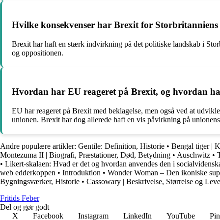
Hvilke konsekvenser har Brexit for Storbritanniens
Brexit har haft en stærk indvirkning på det politiske landskab i Stor
og oppositionen.
Hvordan har EU reageret på Brexit, og hvordan ha
EU har reageret på Brexit med beklagelse, men også ved at udvikle en
unionen. Brexit har dog allerede haft en vis påvirkning på unionen
Andre populære artikler:
Gentile: Definition, Historie
•
Bengal tiger | 
Montezuma II | Biografi, Præstationer, Død, Betydning
•
Auschwitz
•
•
Likert-skalaen: Hvad er det og hvordan anvendes den i socialvidensk
web edderkoppen
•
Introduktion
•
Wonder Woman – Den ikoniske supe
Bygningsværker, Historie
•
Cassowary | Beskrivelse, Størrelse og Leve
F
ritids
F
eber
Del og gør godt
X
Facebook
Instagram
LinkedIn
YouTube
Pin