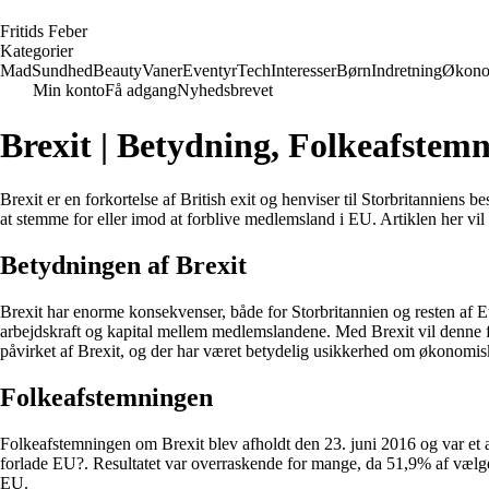
F
ritids
F
eber
Kategorier
Mad
Sundhed
Beauty
Vaner
Eventyr
Tech
Interesser
Børn
Indretning
Økono
Min konto
Få adgang
Nyhedsbrevet
Brexit | Betydning, Folkeafstem
Brexit er en forkortelse af British exit og henviser til Storbritanniens
at stemme for eller imod at forblive medlemsland i EU. Artiklen her vil
Betydningen af Brexit
Brexit har enorme konsekvenser, både for Storbritannien og resten af E
arbejdskraft og kapital mellem medlemslandene. Med Brexit vil denne forb
påvirket af Brexit, og der har været betydelig usikkerhed om økonomisk
Folkeafstemningen
Folkeafstemningen om Brexit blev afholdt den 23. juni 2016 og var et af
forlade EU?. Resultatet var overraskende for mange, da 51,9% af vælger
EU.