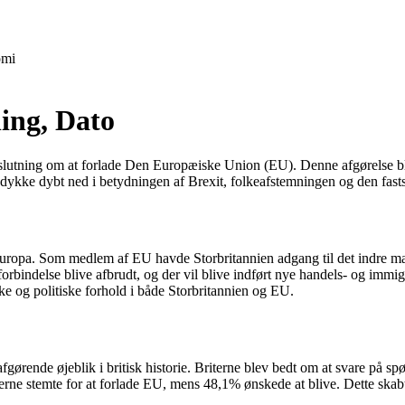
mi
ning, Dato
 beslutning om at forlade Den Europæiske Union (EU). Denne afgørelse ble
 dykke dybt ned i betydningen af Brexit, folkeafstemningen og den fastsa
uropa. Som medlem af EU havde Storbritannien adgang til det indre marke
indelse blive afbrudt, og der vil blive indført nye handels- og immigrat
e og politiske forhold i både Storbritannien og EU.
gørende øjeblik i britisk historie. Briterne blev bedt om at svare på sp
ne stemte for at forlade EU, mens 48,1% ønskede at blive. Dette skabte