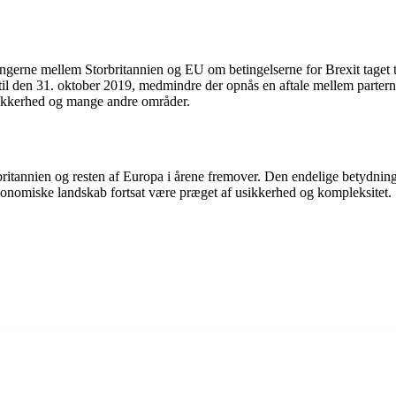
ngerne mellem Storbritannien og EU om betingelserne for Brexit taget ti
 til den 31. oktober 2019, medmindre der opnås en aftale mellem parte
 sikkerhed og mange andre områder.
britannien og resten af Europa i årene fremover. Den endelige betydning 
 økonomiske landskab fortsat være præget af usikkerhed og kompleksitet.