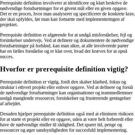
Prerequisite definition involverer at identificere og klart beskrive de
nødvendige forudsætninger for et givent mål eller en given opgave.
Det er en proces, hvor man analyserer og specificerer de konkrete krav,
der skal opfyldes, før man kan fortsætte med implementeringen af
projektet.
Prerequisite definition er afgørende for at undgå misforståelser, fejl og
forsinkelser undervejs. Ved at definere og dokumentere de nødvendige
forudsætninger på forhånd, kan man sikre, at alle involverede parter
har en fælles forståelse og er klar over, hvad der kræves for at opnå
succes.
Hvorfor er prerequisite definition vigtig?
Prerequisite definition er vigtig, fordi den skaber klarhed, fokus og
struktur i ethvert projekt eller enhver opgave. Ved at definere og forstå
de nødvendige forudsætninger kan organisationer og teammedlemmer
undgå manglende ressourcer, forsinkelser og frustrerende gentagelser
af arbejdet.
Desuden hjælper prerequisite definition også med at eliminere risikoen
for at starte et projekt eller en opgave, uden at være helt forberedt eller
have de nødvendige midler til rådighed. Det sparer tid, penge og
ressourcer og øger sandsynligheden for succesfuld implementering.