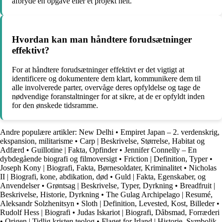
afbryde en opgave eller et projekt helt.
Hvordan kan man håndtere forudsætninger
effektivt?
For at håndtere forudsætninger effektivt er det vigtigt at
identificere og dokumentere dem klart, kommunikere dem til
alle involverede parter, overvåge deres opfyldelse og tage de
nødvendige foranstaltninger for at sikre, at de er opfyldt inden
for den ønskede tidsramme.
Andre populære artikler:
New Delhi
•
Empiret Japan – 2. verdenskrig,
ekspansion, militarisme
•
Carp | Beskrivelse, Størrelse, Habitat og
Adfærd
•
Guillotine | Fakta, Opfinder
•
Jennifer Connelly – En
dybdegående biografi og filmoversigt
•
Friction | Definition, Typer
•
Joseph Kony | Biografi, Fakta, Børnesoldater, Kriminalitet
•
Nicholas
II | Biografi, kone, abdikation, død
•
Guld | Fakta, Egenskaber, og
Anvendelser
•
Grøntsag | Beskrivelse, Typer, Dyrkning
•
Breadfruit |
Beskrivelse, Historie, Dyrkning
•
The Gulag Archipelago | Resumé,
Aleksandr Solzhenitsyn
•
Sloth | Definition, Levested, Kost, Billeder
•
Rudolf Hess | Biografi
•
Judas Iskariot | Biografi, Dåbsmad, Forræderi
•
Origen | Tidlig kristen teolog
•
Flaget for Irland | Historie, Symbolik,