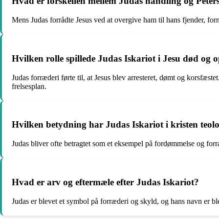
Hvad er forskellen mellem Judas handling og Peters
Mens Judas forrådte Jesus ved at overgive ham til hans fjender, for
Hvilken rolle spillede Judas Iskariot i Jesu død og 
Judas forræderi førte til, at Jesus blev arresteret, dømt og korsfæs
frelsesplan.
Hvilken betydning har Judas Iskariot i kristen teol
Judas bliver ofte betragtet som et eksempel på fordømmelse og forræder
Hvad er arv og eftermæle efter Judas Iskariot?
Judas er blevet et symbol på forræderi og skyld, og hans navn er b