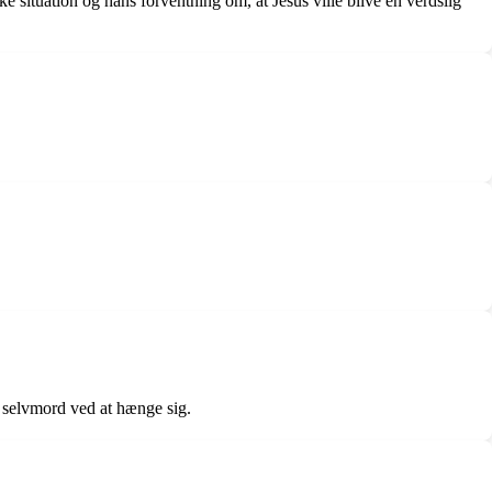
ke situation og hans forventning om, at Jesus ville blive en verdslig
så selvmord ved at hænge sig.