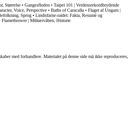
r, Størrelse
•
Gangesfloden
•
Taipei 101 | Verdensrekordbrydende
aracter, Voice, Perspective
•
Baths of Caracalla
•
Flaget af Ungarn |
Befolkning, Sprog
•
Lindisfarne-raidet: Fakta, Resumé og
•
Flamethrower | Militærvåben, Historie
erskaber med forhandlere. Materialet på denne side må ikke reproduceres,