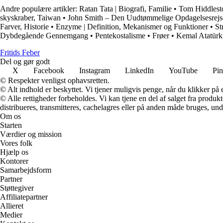
Andre populære artikler:
Ratan Tata | Biografi, Familie
•
Tom Hiddlesto
skyskraber, Taiwan
•
John Smith – Den Uudtømmelige Opdagelsesrejs
Farver, Historie
•
Enzyme | Definition, Mekanismer og Funktioner
•
St
Dybdegående Gennemgang
•
Pentekostalisme
•
Frøer
•
Kemal Atatürk 
F
ritids
F
eber
Del og gør godt
X
Facebook
Instagram
LinkedIn
YouTube
Pin
© Respekter venligst ophavsretten.
© Alt indhold er beskyttet. Vi tjener muligvis penge, når du klikker på e
© Alle rettigheder forbeholdes. Vi kan tjene en del af salget fra produk
distribueres, transmitteres, cachelagres eller på anden måde bruges, und
Om os
Starten
Værdier og mission
Vores folk
Hjælp os
Kontorer
Samarbejdsform
Partner
Støttegiver
Affiliatepartner
Allieret
Medier