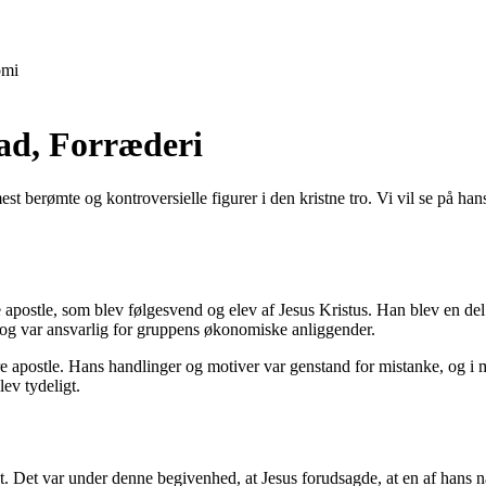
mi
mad, Forræderi
mest berømte og kontroversielle figurer i den kristne tro. Vi vil se på ha
te apostle, som blev følgesvend og elev af Jesus Kristus. Han blev en d
e og var ansvarlig for gruppens økonomiske anliggender.
 apostle. Hans handlinger og motiver var genstand for mistanke, og i m
lev tydeligt.
st. Det var under denne begivenhed, at Jesus forudsagde, at en af hans 