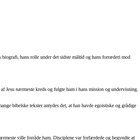
ns biografi, hans rolle under det sidste måltid og hans forræderi mod
el af Jesu nærmeste kreds og fulgte ham i hans mission og undervisning.
ange bibelske tekster antydes det, at han havde egoistiske og grådige
nærmeste ville forråde ham. Disciplene var forfærdede og begyndte at