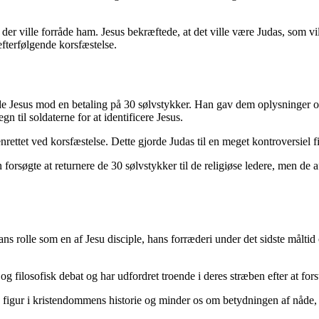
 der ville forråde ham. Jesus bekræftede, at det ville være Judas, som 
 efterfølgende korsfæstelse.
 forråde Jesus mod en betaling på 30 sølvstykker. Han gav dem oplysning
n til soldaterne for at identificere Jesus.
henrettet ved korsfæstelse. Dette gjorde Judas til en meget kontroversi
 forsøgte at returnere de 30 sølvstykker til de religiøse ledere, men de
rolle som en af Jesu disciple, hans forræderi under det sidste måltid o
og filosofisk debat og har udfordret troende i deres stræben efter at for
figur i kristendommens historie og minder os om betydningen af nåde, ti