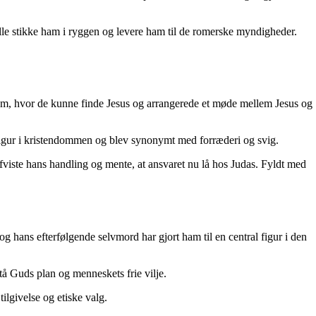
ville stikke ham i ryggen og levere ham til de romerske myndigheder.
er om, hvor de kunne finde Jesus og arrangerede et møde mellem Jesus og
el figur i kristendommen og blev synonymt med forræderi og svig.
 afviste hans handling og mente, at ansvaret nu lå hos Judas. Fyldt med
g hans efterfølgende selvmord har gjort ham til en central figur i den
stå Guds plan og menneskets frie vilje.
lgivelse og etiske valg.