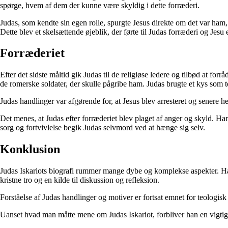
spørge, hvem af dem der kunne være skyldig i dette forræderi.
Judas, som kendte sin egen rolle, spurgte Jesus direkte om det var ham,
Dette blev et skelsættende øjeblik, der førte til Judas forræderi og Jesu
Forræderiet
Efter det sidste måltid gik Judas til de religiøse ledere og tilbød at
de romerske soldater, der skulle pågribe ham. Judas brugte et kys som teg
Judas handlinger var afgørende for, at Jesus blev arresteret og senere 
Det menes, at Judas efter forræderiet blev plaget af anger og skyld. Han
sorg og fortvivlelse begik Judas selvmord ved at hænge sig selv.
Konklusion
Judas Iskariots biografi rummer mange dybe og komplekse aspekter. Hans 
kristne tro og en kilde til diskussion og refleksion.
Forståelse af Judas handlinger og motiver er fortsat emnet for teologisk 
Uanset hvad man måtte mene om Judas Iskariot, forbliver han en vigtig 