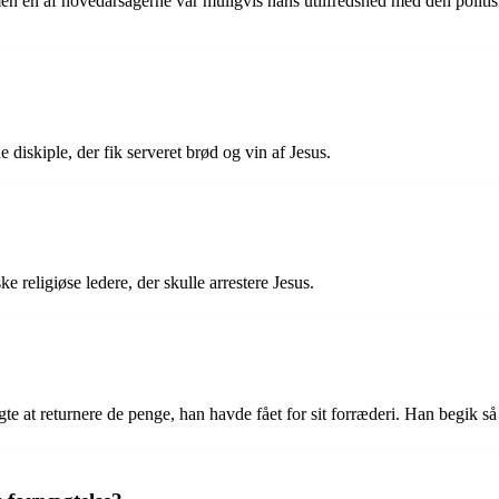
men en af ​​hovedårsagerne var muligvis hans utilfredshed med den politis
e diskiple, der fik serveret brød og vin af Jesus.
ke religiøse ledere, der skulle arrestere Jesus.
øgte at returnere de penge, han havde fået for sit forræderi. Han begik 