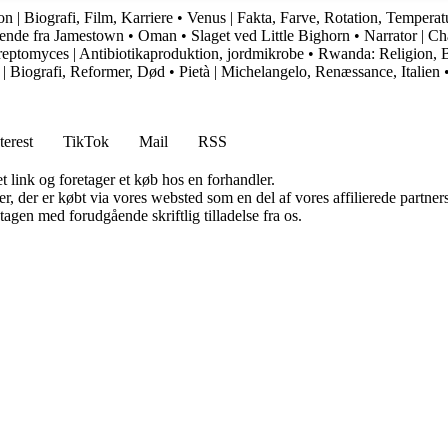
n | Biografi, Film, Karriere
•
Venus | Fakta, Farve, Rotation, Temperatu
ende fra Jamestown
•
Oman
•
Slaget ved Little Bighorn
•
Narrator | Ch
reptomyces | Antibiotikaproduktion, jordmikrobe
•
Rwanda: Religion, 
| Biografi, Reformer, Død
•
Pietà | Michelangelo, Renæssance, Italien
terest
TikTok
Mail
RSS
t link og foretager et køb hos en forhandler.
ter, der er købt via vores websted som en del af vores affilierede partn
tagen med forudgående skriftlig tilladelse fra os.