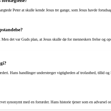
 fornægtelse?
nægtede Peter at skulle kende Jesus tre gange, som Jesus havde forudsag
opstandelse?
tet. Men det var Guds plan, at Jesus skulle dø for menneskers frelse og
ogi?
i. Hans handlinger understreger vigtigheden af ​​trofasthed, tillid og loy
levet synonymt med en forræder. Hans historie tjener som en advarsel o