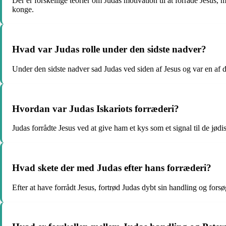
Der er forskellige teorier om Judas motivation til at forråde Jesus, 
konge.
Hvad var Judas rolle under den sidste nadver?
Under den sidste nadver sad Judas ved siden af ​​Jesus og var en af ​​d
Hvordan var Judas Iskariots forræderi?
Judas forrådte Jesus ved at give ham et kys som et signal til de jødis
Hvad skete der med Judas efter hans forræderi?
Efter at have forrådt Jesus, fortrød Judas dybt sin handling og fors