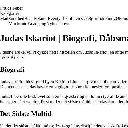
F
ritids
F
eber
Kategorier
Mad
Sundhed
Beauty
Vaner
Eventyr
Tech
Interesser
Børn
Indretning
Økono
Min konto
Få adgang
Nyhedsbrevet
Judas Iskariot | Biografi, Dåbs
I denne artikel vil vi dykke ned i historien om Judas Iskariot, en af de 
Jesus Kristus.
Biografi
Judas Iskariot blev født i byen Kerioth i Judæa og var en af de udvalg
Det menes, at Judas havde en vigtig rolle som skatmester for apostlen
Judas blev ofte beskrevet som en bagvasker og en lommetyv af de andre
hensigter. Det var dog først under det sidste måltid, at Judas forræderi b
Det Sidste Måltid
Under det sidste måltid indtog Jesus og hans disciple deres påskefroko