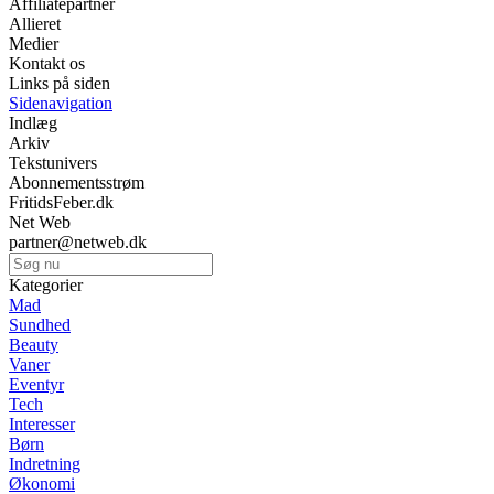
Affiliatepartner
Allieret
Medier
Kontakt os
Links på siden
Sidenavigation
Indlæg
Arkiv
Tekstunivers
Abonnementsstrøm
FritidsFeber.dk
Net Web
partner@netweb.dk
Kategorier
Mad
Sundhed
Beauty
Vaner
Eventyr
Tech
Interesser
Børn
Indretning
Økonomi