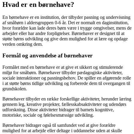
Hvad er en børnehave?
En børnehave er en institution, der tilbyder pasning og undervisning
af småbørn i aldersgruppen 0-6 år. Det er normalt en daginstitution,
hvor forældre kan lade deres børn være i trygge omgivelser, mens de
arbejder eller har andre forpligtelser. Børnehaver er designet til at
støtte børns udvikling og give dem mulighed for at lære og opdage
verden omkring dem.
Formål og anvendelse af børnehaver
Formålet med en børnehave er at give et sikkert og stimulerende
miljø for småbørn. Børnehaver tilbyder pædagogiske aktiviteter,
sociale interaktioner og pasningsbehov. De spiller en afgørende rolle
i at støtte børns tidlige udvikling og forberede dem til overgangen til
grundskolen.
Børnehaver tilbyder en række forskellige aktiviteter, herunder læring
gennem leg, kreative projekter, fællesskabsaktiviteter og udendørs
udforskning. Disse aktiviteter bidrager til barnets kognitive,
motoriske, sociale og følelsesmæssige udvikling.
Børnehaver bidrager også til samfundet ved at give forældre
mulighed for at arbejde eller deltage i uddannelse uden at skulle