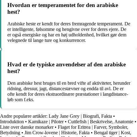
Hvordan er temperamentet for den arabiske
hest?
Arabiske heste er kendt for deres fremragende temperament. De
er intelligente, følsomme og hengivne over for deres ejere. De
er også energiske og har en høj udholdenhed, hvilket gør dem
velegnede til lange ture og konkurrencer.
Hvad er de typiske anvendelser af den arabiske
hest?
Den arabiske hest bruges til en bred vifte af aktiviteter, herunder
ridning, dressur, jagt, distancestævner og endda til avl. De er
ofte kendt for deres ekstraordinære præstationer i langdistance-
løb som f.eks.
Andre populære artikler:
Lady Jane Grey | Biografi, Fakta
•
Introduktion
•
Kamikaze | Piloter
•
Cuttlefish | Beskrivelse, Anatomie
•
Liste over danske monarker
•
Flaget for Eritrea | Farver, Symboler,
Betydning
•
Jim Crow-lovene | Historie, Fakta
•
Bengal tiger | Kost,