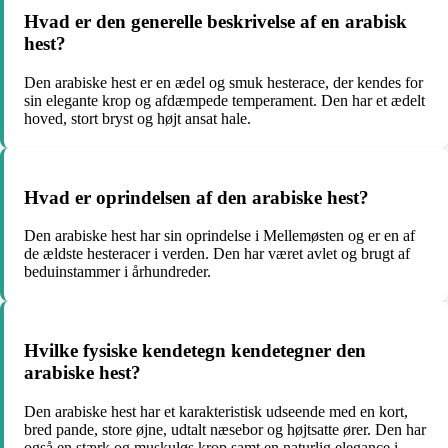
Hvad er den generelle beskrivelse af en arabisk
hest?
Den arabiske hest er en ædel og smuk hesterace, der kendes for
sin elegante krop og afdæmpede temperament. Den har et ædelt
hoved, stort bryst og højt ansat hale.
Hvad er oprindelsen af den arabiske hest?
Den arabiske hest har sin oprindelse i Mellemøsten og er en af
de ældste hesteracer i verden. Den har været avlet og brugt af
beduinstammer i århundreder.
Hvilke fysiske kendetegn kendetegner den
arabiske hest?
Den arabiske hest har et karakteristisk udseende med en kort,
bred pande, store øjne, udtalt næsebor og højtsatte ører. Den har
også en stærk og muskuløs krop samt en naturlig elegance i