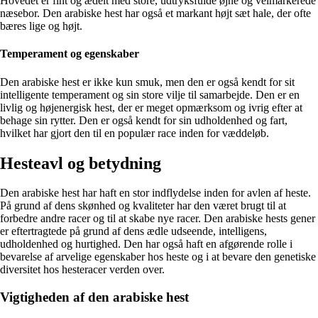
Hovedet er fint og ædelt med store, udtryksfulde øjne og velmarkerede
næsebor. Den arabiske hest har også et markant højt sæt hale, der ofte
bæres lige og højt.
Temperament og egenskaber
Den arabiske hest er ikke kun smuk, men den er også kendt for sit
intelligente temperament og sin store vilje til samarbejde. Den er en
livlig og højenergisk hest, der er meget opmærksom og ivrig efter at
behage sin rytter. Den er også kendt for sin udholdenhed og fart,
hvilket har gjort den til en populær race inden for væddeløb.
Hesteavl og betydning
Den arabiske hest har haft en stor indflydelse inden for avlen af heste.
På grund af dens skønhed og kvaliteter har den været brugt til at
forbedre andre racer og til at skabe nye racer. Den arabiske hests gener
er eftertragtede på grund af dens ædle udseende, intelligens,
udholdenhed og hurtighed. Den har også haft en afgørende rolle i
bevarelse af arvelige egenskaber hos heste og i at bevare den genetiske
diversitet hos hesteracer verden over.
Vigtigheden af ​​den arabiske hest