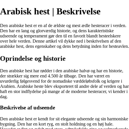
Arabisk hest | Beskrivelse
Den arabiske hest er en af de ældste og mest ædle hesteracer i verden.
Den har en lang og glorværdig historie, og dens karakteristiske
udseende og temperament gør den til en favorit blandt hesteelskere
over hele verden. Denne artikel vil dykke ned i beskrivelsen af den
arabiske hest, dens egenskaber og dens betydning inden for hesteavlen.
Oprindelse og historie
Den arabiske hest har rødder i den arabiske halvø og har en historie,
der strækker sig mere end 4.500 år tilbage. Den har været en
uvurderlig følgesvend for de nomadiske væddeløbsfolk og krigere i
Arabien. Arabiske heste blev eksporteret til andre dele af verden og har
haft en stor indflydelse på mange af de moderne hesteracer, vi kender i
dag.
Beskrivelse af udseende
Den arabiske hest er kendt for sit elegante udseende og sin harmoniske
bygning. Den har en kort ryg, en stolt holdning og en høj hale.