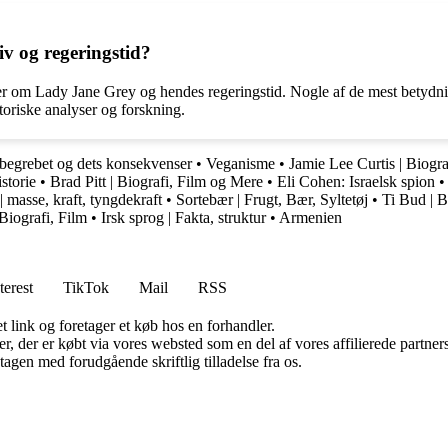
v og regeringstid?
nger om Lady Jane Grey og hendes regeringstid. Nogle af de mest betyd
oriske analyser og forskning.
 begrebet og dets konsekvenser
•
Veganisme
•
Jamie Lee Curtis | Biogr
storie
•
Brad Pitt | Biografi, Film og Mere
•
Eli Cohen: Israelsk spion
 masse, kraft, tyngdekraft
•
Sortebær | Frugt, Bær, Syltetøj
•
Ti Bud | B
Biografi, Film
•
Irsk sprog | Fakta, struktur
•
Armenien
terest
TikTok
Mail
RSS
t link og foretager et køb hos en forhandler.
ter, der er købt via vores websted som en del af vores affilierede partn
tagen med forudgående skriftlig tilladelse fra os.