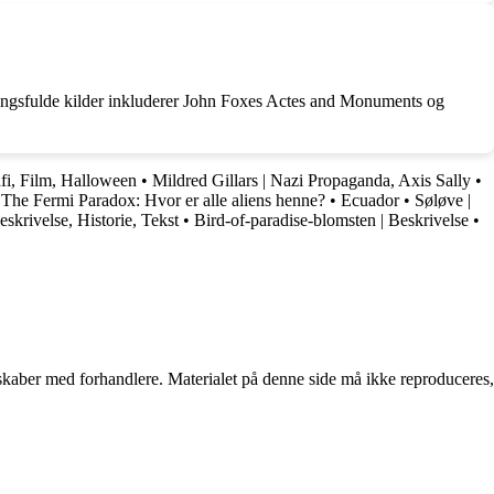
ningsfulde kilder inkluderer John Foxes Actes and Monuments og
afi, Film, Halloween
•
Mildred Gillars | Nazi Propaganda, Axis Sally
•
•
The Fermi Paradox: Hvor er alle aliens henne?
•
Ecuador
•
Søløve |
eskrivelse, Historie, Tekst
•
Bird-of-paradise-blomsten | Beskrivelse
•
erskaber med forhandlere. Materialet på denne side må ikke reproduceres,