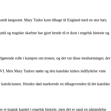
rsvandt langsomt. Mary Tudor kom tilbage til England med en stor hær,
d og tragiske skæbne har gjort hende til et ikon i engelsk historie og
afgørende rolle i kampen om tronen, og det var disse modsætninger, der
I. Men Mary Tudors støtte og den katolske kirkes indflydelse viste
or katolicismen. Hendes død markerede en tilbagevenden til det katolske
r et tragisk kapitel i engelsk historie, men det er også en påmindelse