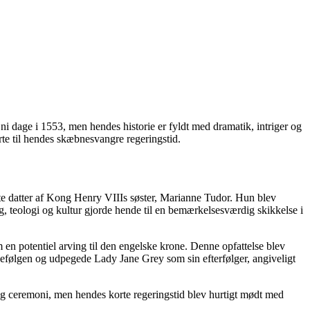
i dage i 1553, men hendes historie er fyldt med dramatik, intriger og
rte til hendes skæbnesvangre regeringstid.
e datter af Kong Henry VIIIs søster, Marianne Tudor. Hun blev
, teologi og kultur gjorde hende til en bemærkelsesværdig skikkelse i
m en potentiel arving til den engelske krone. Denne opfattelse blev
følgen og udpegede Lady Jane Grey som sin efterfølger, angiveligt
ig ceremoni, men hendes korte regeringstid blev hurtigt mødt med