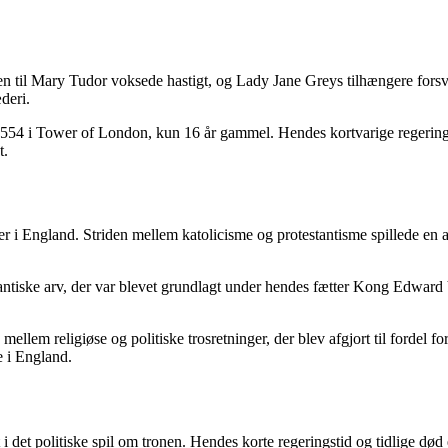
tøtten til Mary Tudor voksede hastigt, og Lady Jane Greys tilhængere fo
æderi.
554 i Tower of London, kun 16 år gammel. Hendes kortvarige regeringsti
t.
r i England. Striden mellem katolicisme og protestantisme spillede en 
tiske arv, der var blevet grundlagt under hendes fætter Kong Edward V
llem religiøse og politiske trosretninger, der blev afgjort til fordel f
e i England.
 det politiske spil om tronen. Hendes korte regeringstid og tidlige død e