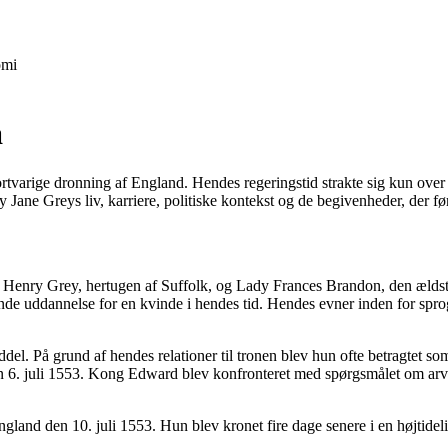
mi
a
varige dronning af England. Hendes regeringstid strakte sig kun over n
 Jane Greys liv, karriere, politiske kontekst og de begivenheder, der fø
 Henry Grey, hertugen af Suffolk, og Lady Frances Brandon, den ældst
nde uddannelse for en kvinde i hendes tid. Hendes evner inden for sprog
del. På grund af hendes relationer til tronen blev hun ofte betragtet so
6. juli 1553. Kong Edward blev konfronteret med spørgsmålet om arve
land den 10. juli 1553. Hun blev kronet fire dage senere i en højtidel