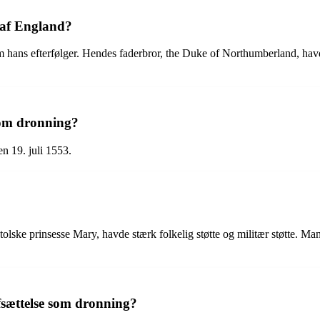
 af England?
ans efterfølger. Hendes faderbror, the Duke of Northumberland, havde p
som dronning?
en 19. juli 1553.
olske prinsesse Mary, havde stærk folkelig støtte og militær støtte. Ma
fsættelse som dronning?