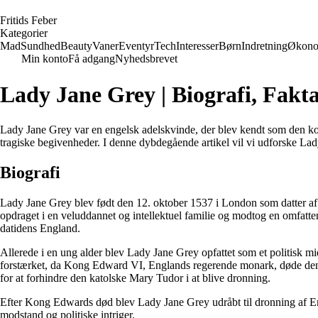
F
ritids
F
eber
Kategorier
Mad
Sundhed
Beauty
Vaner
Eventyr
Tech
Interesser
Børn
Indretning
Økono
Min konto
Få adgang
Nyhedsbrevet
Lady Jane Grey | Biografi, Fakt
Lady Jane Grey var en engelsk adelskvinde, der blev kendt som den kort
tragiske begivenheder. I denne dybdegående artikel vil vi udforske Lady
Biografi
Lady Jane Grey blev født den 12. oktober 1537 i London som datter af
opdraget i en veluddannet og intellektuel familie og modtog en omfatte
datidens England.
Allerede i en ung alder blev Lady Jane Grey opfattet som et politisk mid
forstærket, da Kong Edward VI, Englands regerende monark, døde den 
for at forhindre den katolske Mary Tudor i at blive dronning.
Efter Kong Edwards død blev Lady Jane Grey udråbt til dronning af Eng
modstand og politiske intriger.