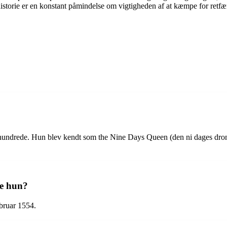
torie er en konstant påmindelse om vigtigheden af ​​at kæmpe for retfær
rhundrede. Hun blev kendt som the Nine Days Queen (den ni dages dronn
de hun?
bruar 1554.