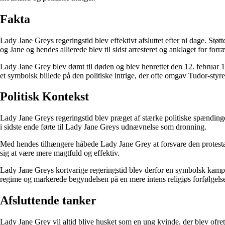
Fakta
Lady Jane Greys regeringstid blev effektivt afsluttet efter ni dage. S
og Jane og hendes allierede blev til sidst arresteret og anklaget for forr
Lady Jane Grey blev dømt til døden og blev henrettet den 12. februar 1
et symbolsk billede på den politiske intrige, der ofte omgav Tudor-styre
Politisk Kontekst
Lady Jane Greys regeringstid blev præget af stærke politiske spændinge
i sidste ende førte til Lady Jane Greys udnævnelse som dronning.
Med hendes tilhængere håbede Lady Jane Grey at forsvare den protestan
sig at være mere magtfuld og effektiv.
Lady Jane Greys kortvarige regeringstid blev derfor en symbolsk kamp me
regime og markerede begyndelsen på en mere intens religiøs forfølgels
Afsluttende tanker
Lady Jane Grey vil altid blive husket som en ung kvinde, der blev ofret i