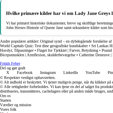
Hvilke primære kilder har vi om Lady Jane Greys li
Vi har primært historiske dokumenter, breve og skriftlige beretni
John Herses Historie of Quene Jane samt sekundære kilder som hist
Andre populære artikler:
Original synd – en dybdegående forståelse af
World Capitals Quiz: Test dine geografiske kundskaber
•
Sri Lankas Hi
Havdyr, Tilpasninger
•
Flaget for Tjekkiet | Farver, Betydning
•
Pound |
Bicepsmusklen | Armflexion, skulderbevægelse
•
Catherine Deneuve | 
F
ritids
F
eber
Del og gør godt
X
Facebook
Instagram
LinkedIn
YouTube
Pin
© Respekter venligst ophavsretten.
© Alt indhold er beskyttet. Vi tjener muligvis penge, når du klikker på e
© Alle rettigheder forbeholdes. Vi kan tjene en del af salget fra produk
distribueres, transmitteres, cachelagres eller på anden måde bruges, und
Om os
Starten
Værdier og mission
Vores folk