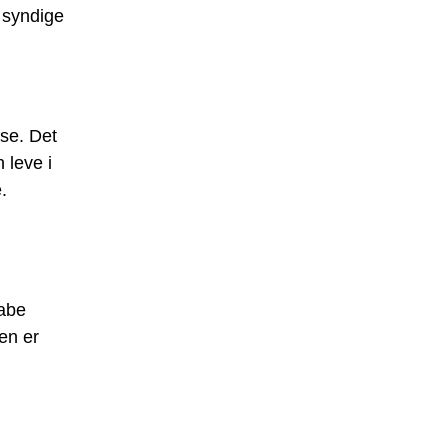
 syndige
lse. Det
 leve i
.
kabe
en er