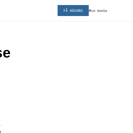
FÅ ADGANG
Min konto
se
,
s