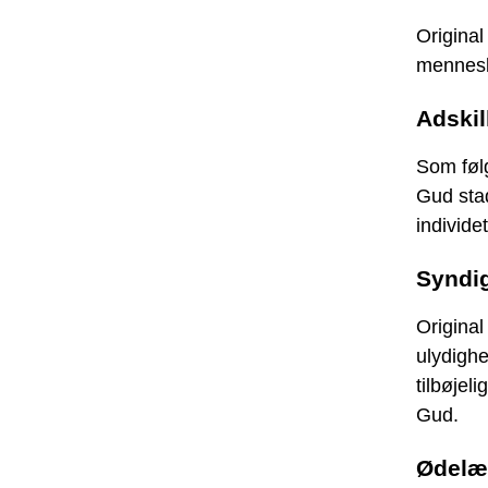
Original
mennesk
Adskil
Som føl
Gud stad
individe
Syndi
Origina
ulydighe
tilbøjel
Gud.
Ødelæ