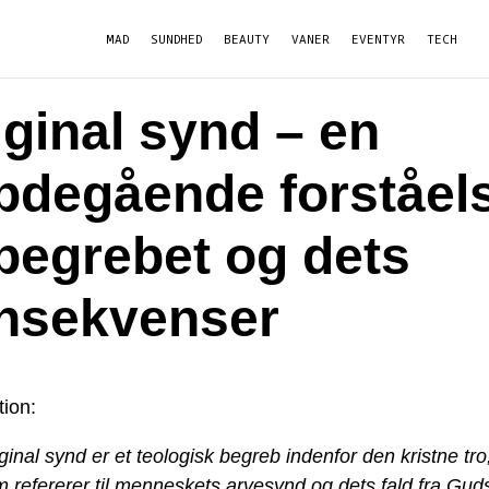
MAD
SUNDHED
BEAUTY
VANER
EVENTYR
TECH
iginal synd – en
bdegående forståel
 begrebet og dets
nsekvenser
tion:
ginal synd er et teologisk begreb indenfor den kristne tro
 refererer til menneskets arvesynd og dets fald fra Gud