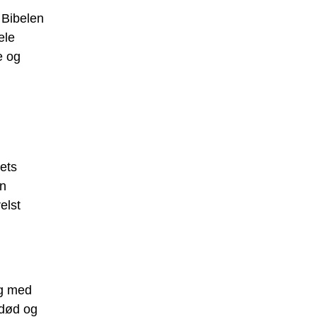
 Bibelen
ele
e og
dets
en
elst
ng med
 død og