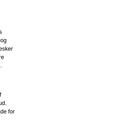
s
 og
esker
re
.
f
ud.
de for