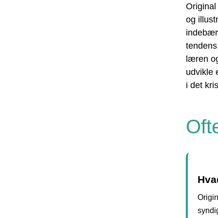
Original
og illus
indebær
tendens 
læren o
udvikle 
i det kr
Oft
Hvad
Origin
syndig