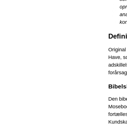
opr
ana
kon
Defin
Original
Have, so
adskille
forårsag
Bibels
Den bibe
Mosebog
fortælle
Kundskab