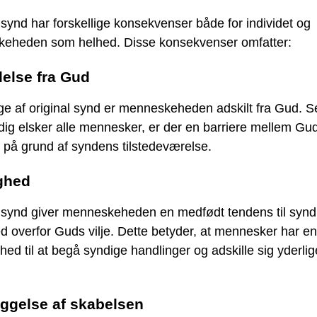
 synd har forskellige konsekvenser både for individet og
eheden som helhed. Disse konsekvenser omfatter:
lelse fra Gud
ge af original synd er menneskeheden adskilt fra Gud. 
ig elsker alle mennesker, er der en barriere mellem Gu
t på grund af syndens tilstedeværelse.
ghed
l synd giver menneskeheden en medfødt tendens til synd
d overfor Guds vilje. Dette betyder, at mennesker har en
ighed til at begå syndige handlinger og adskille sig yderlig
ggelse af skabelsen