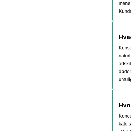
mener
Kunds
Hva
Konse
naturl
adskil
døden
umulig
Hvo
Konce
katol