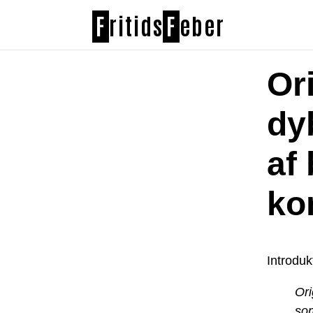
F
ritids
F
eber
Or
dy
af
ko
Introduk
Ori
som