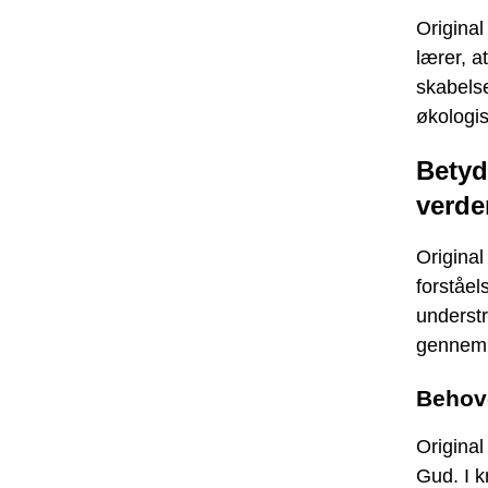
Origina
lærer, 
skabels
økologi
Betyd
verde
Original
forståel
understr
gennem 
Behove
Original
Gud. I 