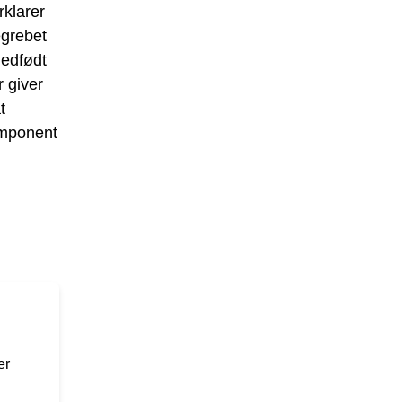
rklarer
egrebet
medfødt
 giver
t
omponent
er