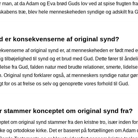
 man, at da Adam og Eva brød Guds lov ved at spise frugten fra
kabens træ, blev hele menneskeheden syndige og adskilt fra 
d er konsekvenserne af original synd?
kvenserne af original synd er, at menneskeheden er født med 
ig tilbøjelighed til synd og et brud med Gud. Dette fører til åndel
lelse fra Gud, falden natur med brudte relationer, smerte, lidels
. Original synd forklarer også, at menneskers syndige natur gør
t for os at frelse os selv og genoprette vores forhold til Gud.
r stammer konceptet om original synd fra?
ptet om original synd stammer fra den kristne tro, især inden fo
ske og ortodokse kirke. Det er baseret på fortællingen om Adam