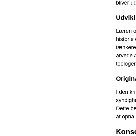
bliver u
Udvikl
Læren o
historie
tænkere
arvede 
teologe
Origin
I den kr
syndighe
Dette be
at opnå
Konse