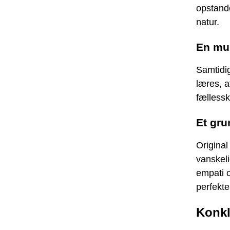
opstande
natur.
En mul
Samtidig
læres, a
fælless
Et gru
Original
vanskeli
empati 
perfekte
Konkl