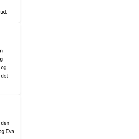
Gud.
en
ig
e og
 det
r den
 og Eva