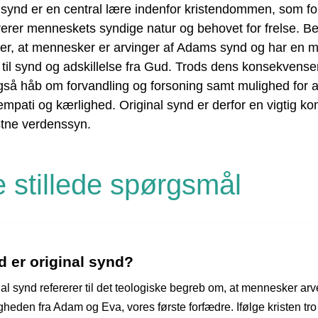
 synd er en central lære indenfor kristendommen, som fo
trerer menneskets syndige natur og behovet for frelse. B
er, at mennesker er arvinger af Adams synd og har en 
til synd og adskillelse fra Gud. Trods dens konsekvenser
gså håb om forvandling og forsoning samt mulighed for a
empati og kærlighed. Original synd er derfor en vigtig k
istne verdenssyn.
e stillede spørgsmål
 er original synd?
al synd refererer til det teologiske begreb om, at mennesker arv
heden fra Adam og Eva, vores første forfædre. Ifølge kristen tro