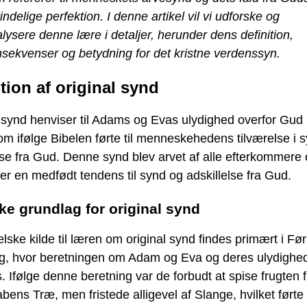
indelige perfektion. I denne artikel vil vi udforske og
lysere denne lære i detaljer, herunder dens definition,
sekvenser og betydning for det kristne verdenssyn.
ition af original synd
 synd henviser til Adams og Evas ulydighed overfor Gud
m ifølge Bibelen førte til menneskehedens tilværelse i 
lse fra Gud. Denne synd blev arvet af alle efterkommere
er en medfødt tendens til synd og adskillelse fra Gud.
ke grundlag for original synd
lske kilde til læren om original synd findes primært i Før
, hvor beretningen om Adam og Eva og deres ulydighe
s. Ifølge denne beretning var de forbudt at spise frugten f
ens Træ, men fristede alligevel af Slange, hvilket førte 