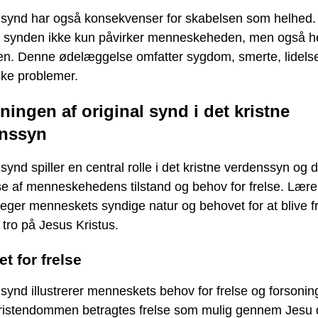
l synd har også konsekvenser for skabelsen som helhed.
at synden ikke kun påvirker menneskeheden, men også h
en. Denne ødelæggelse omfatter sygdom, smerte, lidels
ske problemer.
ningen af original synd i det kristne
nssyn
 synd spiller en central rolle i det kristne verdenssyn og 
se af menneskehedens tilstand og behov for frelse. Lær
eger menneskets syndige natur og behovet for at blive fr
tro på Jesus Kristus.
t for frelse
 synd illustrerer menneskets behov for frelse og forsoni
kristendommen betragtes frelse som mulig gennem Jesu