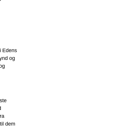
 i Edens
synd og
 og
ste
d
ra
til dem