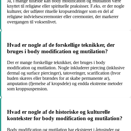
Ja, i mange tilfælde kan body modification og mutilation være
knyttet til religiøse eller spirituelle praksisser. F.eks. er der nogle
kulturer, der udfører rituelle kropsændringer som en del af
religiøse indvielsesceremonier eller ceremonier, der markerer
overgangen til voksenlivet.
Hvad er nogle af de forskellige teknikker, der
bruges i body modification og mutilation?
Der er mange forskellige teknikker, der bruges i body
modification og mutilation. Nogle inkluderer piercing (inklusive
dermal og surface piercinger), tatoveringer, scarification (hvor
huden skæres eller brændes for at skabe permanente ar),
amputation (fjernelse af kropsdele) og endda ekstreme metoder
som kroppsuspension.
Hvad er nogle af de historiske og kulturelle
kontekster for body modification og mutilation?
Body modification og mutilation har eksisteret i årtusinder og