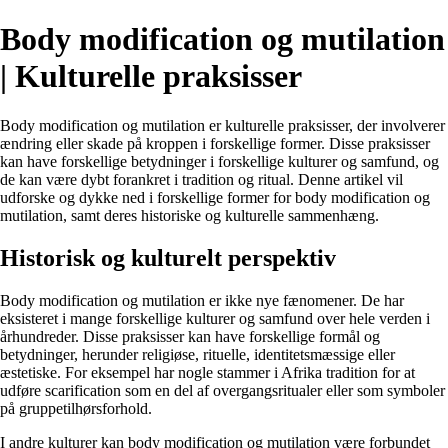
Body modification og mutilation
| Kulturelle praksisser
Body modification og mutilation er kulturelle praksisser, der involverer
ændring eller skade på kroppen i forskellige former. Disse praksisser
kan have forskellige betydninger i forskellige kulturer og samfund, og
de kan være dybt forankret i tradition og ritual. Denne artikel vil
udforske og dykke ned i forskellige former for body modification og
mutilation, samt deres historiske og kulturelle sammenhæng.
Historisk og kulturelt perspektiv
Body modification og mutilation er ikke nye fænomener. De har
eksisteret i mange forskellige kulturer og samfund over hele verden i
århundreder. Disse praksisser kan have forskellige formål og
betydninger, herunder religiøse, rituelle, identitetsmæssige eller
æstetiske. For eksempel har nogle stammer i Afrika tradition for at
udføre scarification som en del af overgangsritualer eller som symboler
på gruppetilhørsforhold.
I andre kulturer kan body modification og mutilation være forbundet