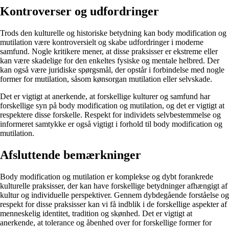
Kontroverser og udfordringer
Trods den kulturelle og historiske betydning kan body modification og
mutilation være kontroversielt og skabe udfordringer i moderne
samfund. Nogle kritikere mener, at disse praksisser er ekstreme eller
kan være skadelige for den enkeltes fysiske og mentale helbred. Der
kan også være juridiske spørgsmål, der opstår i forbindelse med nogle
former for mutilation, såsom kønsorgan mutilation eller selvskade.
Det er vigtigt at anerkende, at forskellige kulturer og samfund har
forskellige syn på body modification og mutilation, og det er vigtigt at
respektere disse forskelle. Respekt for individets selvbestemmelse og
informeret samtykke er også vigtigt i forhold til body modification og
mutilation.
Afsluttende bemærkninger
Body modification og mutilation er komplekse og dybt forankrede
kulturelle praksisser, der kan have forskellige betydninger afhængigt af
kultur og individuelle perspektiver. Gennem dybdegående forståelse og
respekt for disse praksisser kan vi få indblik i de forskellige aspekter af
menneskelig identitet, tradition og skønhed. Det er vigtigt at
anerkende, at tolerance og åbenhed over for forskellige former for