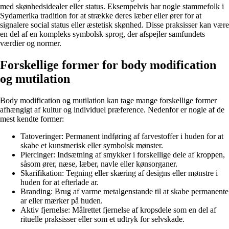
med skønhedsidealer eller status. Eksempelvis har nogle stammefolk i
Sydamerika tradition for at strække deres læber eller ører for at
signalere social status eller æstetisk skønhed. Disse praksisser kan være
en del af en kompleks symbolsk sprog, der afspejler samfundets
værdier og normer.
Forskellige former for body modification
og mutilation
Body modification og mutilation kan tage mange forskellige former
afhængigt af kultur og individuel præference. Nedenfor er nogle af de
mest kendte former:
Tatoveringer: Permanent indføring af farvestoffer i huden for at
skabe et kunstnerisk eller symbolsk mønster.
Piercinger: Indsætning af smykker i forskellige dele af kroppen,
såsom ører, næse, læber, navle eller kønsorganer.
Skarifikation: Tegning eller skæring af designs eller mønstre i
huden for at efterlade ar.
Branding: Brug af varme metalgenstande til at skabe permanente
ar eller mærker på huden.
Aktiv fjernelse: Målrettet fjernelse af kropsdele som en del af
rituelle praksisser eller som et udtryk for selvskade.