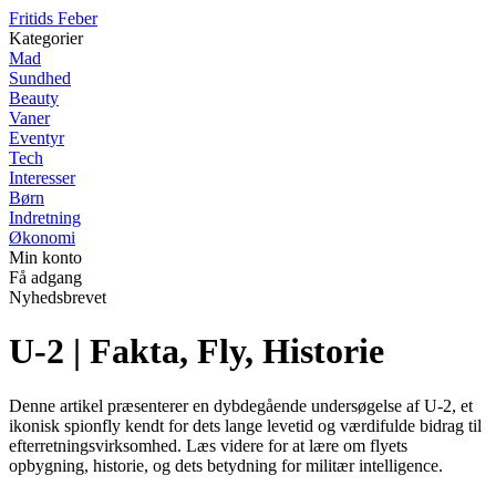
F
ritids
F
eber
Kategorier
Mad
Sundhed
Beauty
Vaner
Eventyr
Tech
Interesser
Børn
Indretning
Økonomi
Min konto
Få adgang
Nyhedsbrevet
U-2 | Fakta, Fly, Historie
Denne artikel præsenterer en dybdegående undersøgelse af U-2, et
ikonisk spionfly kendt for dets lange levetid og værdifulde bidrag til
efterretningsvirksomhed. Læs videre for at lære om flyets
opbygning, historie, og dets betydning for militær intelligence.