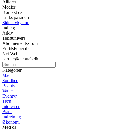
Allieret
Medier
Kontakt os
Links på siden
Sidenavigation
Indlæg
Arkiv
Tekstunivers
Abonnementsstrøm
FritidsFeber.dk
Net Web
partner@netweb.dk
Kategorier
Mad
Sundhed
Beauty
Vaner
Eventyr
Tech
Interesser
Børn
Indretning
Økonomi
Mød os