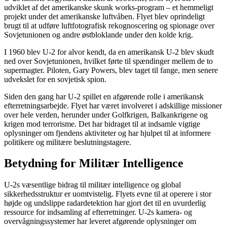
udviklet af det amerikanske skunk works-program – et hemmeligt
projekt under det amerikanske luftvåben. Flyet blev oprindeligt
brugt til at udføre luftfotografisk rekognoscering og spionage over
Sovjetunionen og andre østbloklande under den kolde krig.
I 1960 blev U-2 for alvor kendt, da en amerikansk U-2 blev skudt
ned over Sovjetunionen, hvilket førte til spændinger mellem de to
supermagter. Piloten, Gary Powers, blev taget til fange, men senere
udvekslet for en sovjetisk spion.
Siden den gang har U-2 spillet en afgørende rolle i amerikansk
efterretningsarbejde. Flyet har været involveret i adskillige missioner
over hele verden, herunder under Golfkrigen, Balkankrigene og
krigen mod terrorisme. Det har bidraget til at indsamle vigtige
oplysninger om fjendens aktiviteter og har hjulpet til at informere
politikere og militære beslutningstagere.
Betydning for Militær Intelligence
U-2s væsentlige bidrag til militær intelligence og global
sikkerhedsstruktur er uomtvistelig. Flyets evne til at operere i stor
højde og undslippe radardetektion har gjort det til en uvurderlig
ressource for indsamling af efterretninger. U-2s kamera- og
overvågningssystemer har leveret afgørende oplysninger om