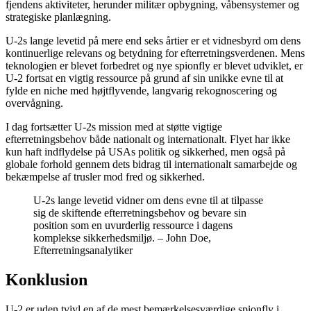
fjendens aktiviteter, herunder militær opbygning, våbensystemer og
strategiske planlægning.
U-2s lange levetid på mere end seks årtier er et vidnesbyrd om dens
kontinuerlige relevans og betydning for efterretningsverdenen. Mens
teknologien er blevet forbedret og nye spionfly er blevet udviklet, er
U-2 fortsat en vigtig ressource på grund af sin unikke evne til at
fylde en niche med højtflyvende, langvarig rekognoscering og
overvågning.
I dag fortsætter U-2s mission med at støtte vigtige
efterretningsbehov både nationalt og internationalt. Flyet har ikke
kun haft indflydelse på USAs politik og sikkerhed, men også på
globale forhold gennem dets bidrag til internationalt samarbejde og
bekæmpelse af trusler mod fred og sikkerhed.
U-2s lange levetid vidner om dens evne til at tilpasse
sig de skiftende efterretningsbehov og bevare sin
position som en uvurderlig ressource i dagens
komplekse sikkerhedsmiljø. – John Doe,
Efterretningsanalytiker
Konklusion
U-2 er uden tvivl en af de mest bemærkelsesværdige spionfly i