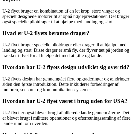
U-2 flyet bruger en kombination af en let krop, store vinger og
specielt designede motorer til at opnå højdepræstationer. Det bruger
også specielle pilotdrager til at hjælpe med landing og start.
Hvad er U-2 flyets berømte drager?
U-2 flyet bruger specielle pilotdrager eller drager til at hjælpe med
landing og start. Disse drager er små fly, der flyver tæt på jorden og
trækker i flyet for at hjælpe det med at løfte og lande.
Hvordan har U-2 flyets design udviklet sig over tid?
U-2 flyets design har gennemgået flere opgraderinger og ændringer
siden den første introduktion. Dette inkluderer forbedringer af
motoren, sensorer og kommunikationssystemer.
Hvordan har U-2 flyet været i brug uden for USA?
U-2 flyet er også blevet brugt af allierede lande gennem årerne. Det
er blevet brugt i militære operationer og efterretningssamling af flere
lande rundt om i verden.