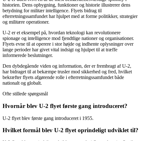
historien. Dens opbygning, funktioner og historie illustrerer dens
betydning for militær intelligence. Flyets bidrag til
efterretningssamfundet har hjulpet med at forme politikker, strategier
og militære operationer.
U-2 er et eksempel på, hvordan teknologi kan revolutionere
spionage og intelligence mod fjendtlige nationer og organisationer.
Flyets evne til at operere i stor højde og indhente oplysninger over
lange perioder har givet vital indsigt og hjulpet til at træffe
informerede beslutninger.
Den dybdegående viden og information, der er frembragt af U-2,
har bidraget til at bekæmpe trusler mod sikkerhed og fred, hvilket
bekræfter flyets afgørende rolle i efterretningssamfundet både
nationalt og globalt.
Ofte stillede spørgsmål
Hvornår blev U-2 flyet første gang introduceret?
U-2 flyet blev første gang introduceret i 1955.
Hvilket formål blev U-2 flyet oprindeligt udviklet til?