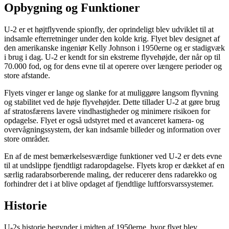
Opbygning og Funktioner
U-2 er et højtflyvende spionfly, der oprindeligt blev udviklet til at
indsamle efterretninger under den kolde krig. Flyet blev designet af
den amerikanske ingeniør Kelly Johnson i 1950erne og er stadigvæk
i brug i dag. U-2 er kendt for sin ekstreme flyvehøjde, der når op til
70.000 fod, og for dens evne til at operere over længere perioder og
store afstande.
Flyets vinger er lange og slanke for at muliggøre langsom flyvning
og stabilitet ved de høje flyvehøjder. Dette tillader U-2 at gøre brug
af stratosfærens lavere vindhastigheder og minimere risikoen for
opdagelse. Flyet er også udstyret med et avanceret kamera- og
overvågningssystem, der kan indsamle billeder og information over
store områder.
En af de mest bemærkelsesværdige funktioner ved U-2 er dets evne
til at undslippe fjendtligt radaropdagelse. Flyets krop er dækket af en
særlig radarabsorberende maling, der reducerer dens radarekko og
forhindrer det i at blive opdaget af fjendtlige luftforsvarssystemer.
Historie
U-2s historie begynder i midten af 1950erne, hvor flyet blev