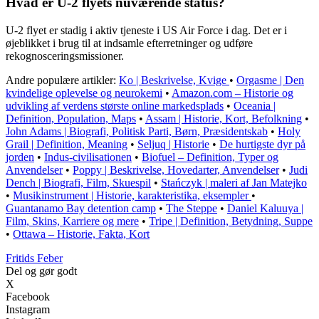
Hvad er U-2 flyets nuværende status?
U-2 flyet er stadig i aktiv tjeneste i US Air Force i dag. Det er i
øjeblikket i brug til at indsamle efterretninger og udføre
rekognosceringsmissioner.
Andre populære artikler:
Ko | Beskrivelse, Kvige
•
Orgasme | Den
kvindelige oplevelse og neurokemi
•
Amazon.com – Historie og
udvikling af verdens største online markedsplads
•
Oceania |
Definition, Population, Maps
•
Assam | Historie, Kort, Befolkning
•
John Adams | Biografi, Politisk Parti, Børn, Præsidentskab
•
Holy
Grail | Definition, Meaning
•
Seljuq | Historie
•
De hurtigste dyr på
jorden
•
Indus-civilisationen
•
Biofuel – Definition, Typer og
Anvendelser
•
Poppy | Beskrivelse, Hovedarter, Anvendelser
•
Judi
Dench | Biografi, Film, Skuespil
•
Stańczyk | maleri af Jan Matejko
•
Musikinstrument | Historie, karakteristika, eksempler
•
Guantanamo Bay detention camp
•
The Steppe
•
Daniel Kaluuya |
Film, Skins, Karriere og mere
•
Tripe | Definition, Betydning, Suppe
•
Ottawa – Historie, Fakta, Kort
F
ritids
F
eber
Del og gør godt
X
Facebook
Instagram