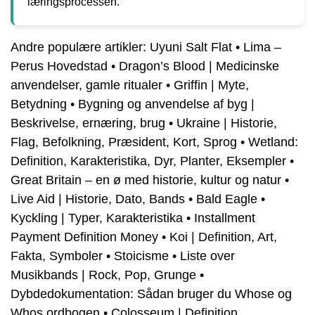
læringsprocessen.
Andre populære artikler:
Uyuni Salt Flat
•
Lima –
Perus Hovedstad
•
Dragon’s Blood | Medicinske
anvendelser, gamle ritualer
•
Griffin | Myte,
Betydning
•
Bygning og anvendelse af byg |
Beskrivelse, ernæring, brug
•
Ukraine | Historie,
Flag, Befolkning, Præsident, Kort, Sprog
•
Wetland:
Definition, Karakteristika, Dyr, Planter, Eksempler
•
Great Britain – en ø med historie, kultur og natur
•
Live Aid | Historie, Dato, Bands
•
Bald Eagle
•
Kyckling | Typer, Karakteristika
•
Installment
Payment Definition Money
•
Koi | Definition, Art,
Fakta, Symboler
•
Stoicisme
•
Liste over
Musikbands | Rock, Pop, Grunge
•
Dybdedokumentation: Sådan bruger du Whose og
Whos ordbogen
•
Colosseum | Definition,