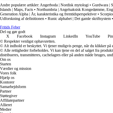
Andre populære artikler:
Angerboda | Nordisk mytologi
•
Gurdwara | Si
Islands | Maps, Facts
•
Northumbria | Angelsaksisk Kongedømme, Eng
Generation Alpha | År, karakteristika og fremtidsperspektiver
•
Scorpio
Udforskning af definitionen
•
Runic alphabet | Det gamle skriftsystem
F
ritids
F
eber
Del og gør godt
X
Facebook
Instagram
LinkedIn
YouTube
Pin
© Respekter venligst ophavsretten.
© Alt indhold er beskyttet. Vi tjener muligvis penge, når du klikker på e
© Alle rettigheder forbeholdes. Vi kan tjene en del af salget fra produk
distribueres, transmitteres, cachelagres eller på anden måde bruges, und
Om os
Starten
Værdier og mission
Vores folk
Hjælp os
Kontorer
Samarbejdsform
Partner
Støttegiver
Affiliatepartner
Allieret
Medier