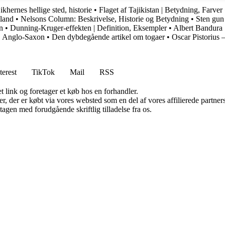
khernes hellige sted, historie
•
Flaget af Tajikistan | Betydning, Farver
land
•
Nelsons Column: Beskrivelse, Historie og Betydning
•
Sten gun 
n
•
Dunning-Kruger-effekten | Definition, Eksempler
•
Albert Bandura |
•
Anglo-Saxon
•
Den dybdegående artikel om togaer
•
Oscar Pistorius 
terest
TikTok
Mail
RSS
t link og foretager et køb hos en forhandler.
ter, der er købt via vores websted som en del af vores affilierede partn
tagen med forudgående skriftlig tilladelse fra os.