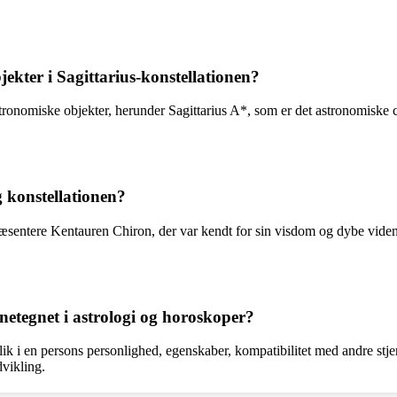
ekter i Sagittarius-konstellationen?
tronomiske objekter, herunder Sagittarius A*, som er det astronomiske
g konstellationen?
æsentere Kentauren Chiron, der var kendt for sin visdom og dybe viden
etegnet i astrologi og horoskoper?
dblik i en persons personlighed, egenskaber, kompatibilitet med andre st
dvikling.