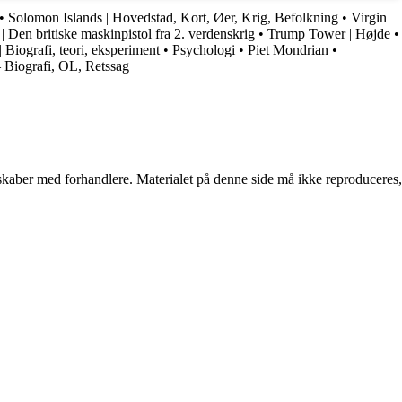
•
Solomon Islands | Hovedstad, Kort, Øer, Krig, Befolkning
•
Virgin
| Den britiske maskinpistol fra 2. verdenskrig
•
Trump Tower | Højde
•
 Biografi, teori, eksperiment
•
Psychologi
•
Piet Mondrian
•
– Biografi, OL, Retssag
erskaber med forhandlere. Materialet på denne side må ikke reproduceres,