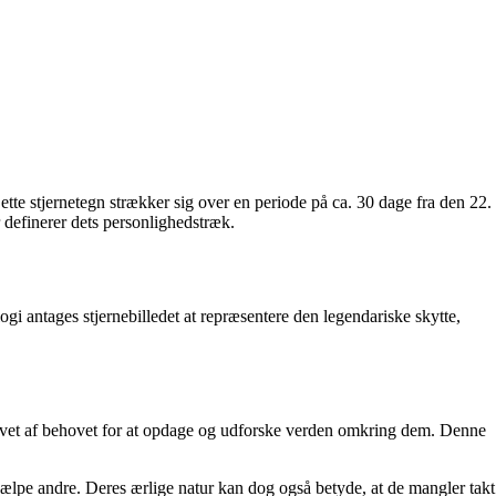
 Dette stjernetegn strækker sig over en periode på ca. 30 dage fra den 22.
 definerer dets personlighedstræk.
gi antages stjernebilledet at repræsentere den legendariske skytte,
 drevet af behovet for at opdage og udforske verden omkring dem. Denne
hjælpe andre. Deres ærlige natur kan dog også betyde, at de mangler takt