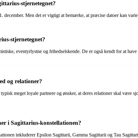
ittarius-stjernetegnet?
1. december. Men det er vigtigt at bemærke, at præcise datoer kan variere
ius-stjernetegnet?
tiske, eventyrlystne og frihedselskende. De er også kendt for at have en
ed og relationer?
t typisk meget loyale partnere og ønsker, at deres relationer skal være s
r i Sagittarius-konstellationen?
ionen inkluderer Epsilon Sagittarii, Gamma Sagittarii og Tau Sagittarii.