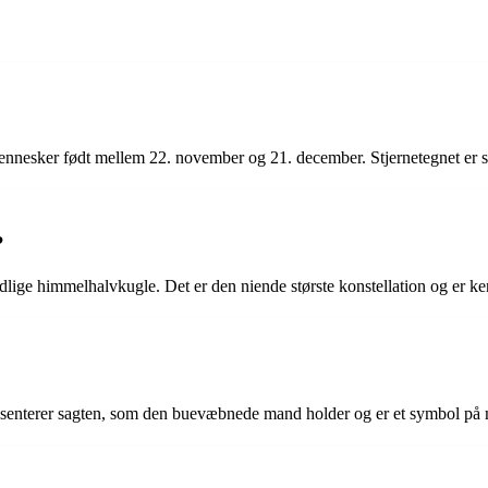
 mennesker født mellem 22. november og 21. december. Stjernetegnet er 
?
ydlige himmelhalvkugle. Det er den niende største konstellation og er ken
ræsenterer sagten, som den buevæbnede mand holder og er et symbol på m