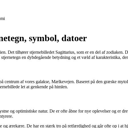
mi
ernetegn, symbol, datoer
gien. Det tilhører stjernebilledet Sagittarius, som er en del af zodiaken.
 stjernetegn en dybdegående betydning og et væld af karakteristika, der
t på centrum af vores galakse, Mælkevejen. Baseret på den græske mytolo
jernebillede let at genkende på himlen.
rlystne og optimistiske natur. De er ofte åbne for nye oplevelser og er
ntyrere.
de og ærekære. De har en stærk tro på retfærdighed og går ofte op i at 