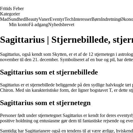
F
ritids
F
eber
Kategorier
Mad
Sundhed
Beauty
Vaner
Eventyr
Tech
Interesser
Børn
Indretning
Økono
Min konto
Få adgang
Nyhedsbrevet
Sagittarius | Stjernebillede, stj
Sagittarius, også kendt som Skytten, er et af de 12 stjernetegn i astrolo
november til den 21. december. Symboliseret af en bue og pil, har dette
Sagittarius som et stjernebillede
Sagittarius er et stjernebillede beliggende på den sydlige halvkugle tæ
Chiron. Med sin karakteristiske form, der ligner bogstavet T, er dette st
Sagittarius som et stjernetegn
Personer født under stjernetegnet Sagittarius er kendt for deres eventy
positive holdning og entusiasme gør dem til fantastiske rejsende og eve
Samtidig har Sagittarianere også en tendens til at være ærlige, hvisken