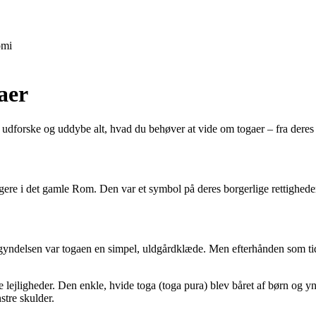
mi
aer
i udforske og uddybe alt, hvad du behøver at vide om togaer – fra deres
ere i det gamle Rom. Den var et symbol på deres borgerlige rettigheder
gyndelsen var togaen en simpel, uldgårdklæde. Men efterhånden som tids
llige lejligheder. Den enkle, hvide toga (toga pura) blev båret af børn 
stre skulder.