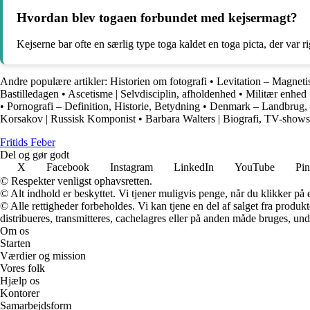
Hvordan blev togaen forbundet med kejsermagt?
Kejserne bar ofte en særlig type toga kaldet en toga picta, der var 
Andre populære artikler:
Historien om fotografi
•
Levitation – Magnetis
Bastilledagen
•
Ascetisme | Selvdisciplin, afholdenhed
•
Militær enhed 
•
Pornografi – Definition, Historie, Betydning
•
Denmark – Landbrug, 
Korsakov | Russisk Komponist
•
Barbara Walters | Biografi, TV-shows
F
ritids
F
eber
Del og gør godt
X
Facebook
Instagram
LinkedIn
YouTube
Pin
© Respekter venligst ophavsretten.
© Alt indhold er beskyttet. Vi tjener muligvis penge, når du klikker på e
© Alle rettigheder forbeholdes. Vi kan tjene en del af salget fra produk
distribueres, transmitteres, cachelagres eller på anden måde bruges, und
Om os
Starten
Værdier og mission
Vores folk
Hjælp os
Kontorer
Samarbejdsform