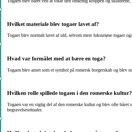
Togaen blev båret ved at vikle den omkring kroppen og skuldrene, o
Hvilket materiale blev togaer lavet af?
Togaer blev normalt lavet af uld, selvom mere luksuriøse togaer ogs
Hvad var formålet med at bære en toga?
Togaen blev anset som et symbol på romersk borgerskab og blev norm
Hvilken rolle spillede togaen i den romerske kultur?
Togaen var en vigtig del af den romerske kultur og blev ofte båret
begravelsesritualer.