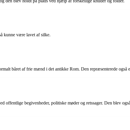
g den blev holdt på plads ved hjælp af forskellige knuder og folder.
å kunne være lavet af silke.
alt båret af frie mænd i det antikke Rom. Den repræsenterede også en v
 ved offentlige begivenheder, politiske møder og retssager. Den blev og