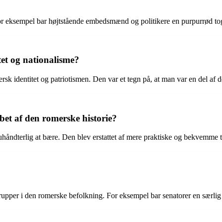
or eksempel bar højtstående embedsmænd og politikere en purpurrød tog
et og nationalisme?
sk identitet og patriotismen. Den var et tegn på, at man var en del af
bet af den romerske historie?
håndterlig at bære. Den blev erstattet af mere praktiske og bekvemme tø
ge grupper i den romerske befolkning. For eksempel bar senatorer en særli