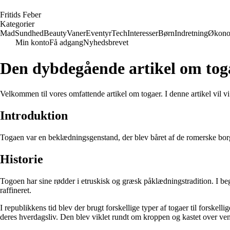
F
ritids
F
eber
Kategorier
Mad
Sundhed
Beauty
Vaner
Eventyr
Tech
Interesser
Børn
Indretning
Økono
Min konto
Få adgang
Nyhedsbrevet
Den dybdegående artikel om tog
Velkommen til vores omfattende artikel om togaer. I denne artikel vil v
Introduktion
Togaen var en beklædningsgenstand, der blev båret af de romerske borg
Historie
Togoen har sine rødder i etruskisk og græsk påklædningstradition. I be
raffineret.
I republikkens tid blev der brugt forskellige typer af togaer til forske
deres hverdagsliv. Den blev viklet rundt om kroppen og kastet over ven