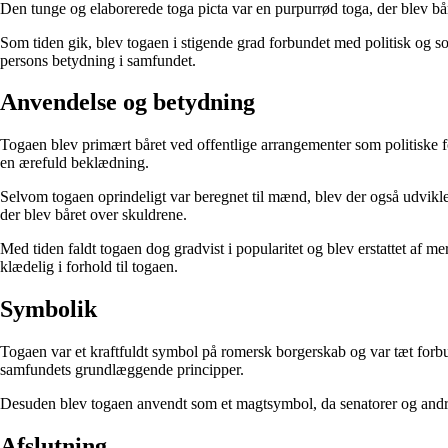
Den tunge og elaborerede toga picta var en purpurrød toga, der blev b
Som tiden gik, blev togaen i stigende grad forbundet med politisk og so
persons betydning i samfundet.
Anvendelse og betydning
Togaen blev primært båret ved offentlige arrangementer som politiske 
en ærefuld beklædning.
Selvom togaen oprindeligt var beregnet til mænd, blev der også udvikle
der blev båret over skuldrene.
Med tiden faldt togaen dog gradvist i popularitet og blev erstattet af 
klædelig i forhold til togaen.
Symbolik
Togaen var et kraftfuldt symbol på romersk borgerskab og var tæt forb
samfundets grundlæggende principper.
Desuden blev togaen anvendt som et magtsymbol, da senatorer og andr
Afslutning