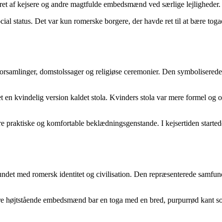
året af kejsere og andre magtfulde embedsmænd ved særlige lejligheder.
cial status. Det var kun romerske borgere, der havde ret til at bære to
forsamlinger, domstolssager og religiøse ceremonier. Den symboliserede
t en kvindelig version kaldet stola. Kvinders stola var mere formel og 
mere praktiske og komfortable beklædningsgenstande. I kejsertiden starte
undet med romersk identitet og civilisation. Den repræsenterede samfu
e højtstående embedsmænd bar en toga med en bred, purpurrød kant som