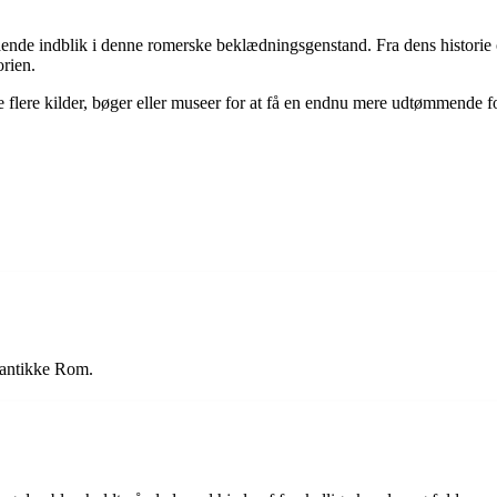
ående indblik i denne romerske beklædningsgenstand. Fra dens historie 
orien.
e flere kilder, bøger eller museer for at få en endnu mere udtømmende f
t antikke Rom.