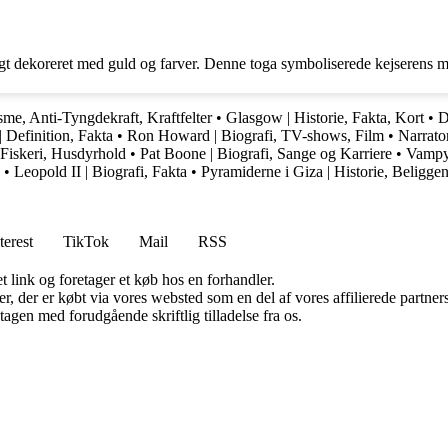
rigt dekoreret med guld og farver. Denne toga symboliserede kejserens ma
me, Anti-Tyngdekraft, Kraftfelter
•
Glasgow | Historie, Fakta, Kort
•
D
| Definition, Fakta
•
Ron Howard | Biografi, TV-shows, Film
•
Narrator
Fiskeri, Husdyrhold
•
Pat Boone | Biografi, Sange og Karriere
•
Vampy
•
Leopold II | Biografi, Fakta
•
Pyramiderne i Giza | Historie, Beliggen
terest
TikTok
Mail
RSS
t link og foretager et køb hos en forhandler.
ter, der er købt via vores websted som en del af vores affilierede partn
tagen med forudgående skriftlig tilladelse fra os.