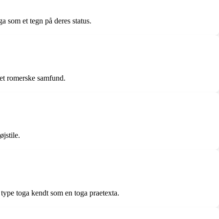
a som et tegn på deres status.
 det romerske samfund.
jstile.
g type toga kendt som en toga praetexta.