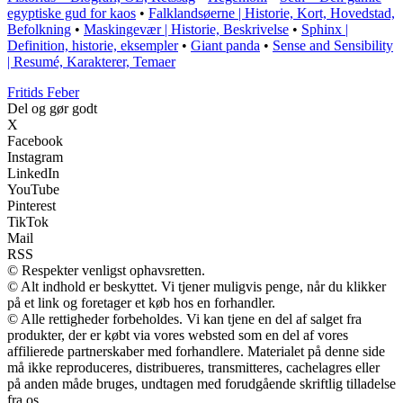
egyptiske gud for kaos
•
Falklandsøerne | Historie, Kort, Hovedstad,
Befolkning
•
Maskingevær | Historie, Beskrivelse
•
Sphinx |
Definition, historie, eksempler
•
Giant panda
•
Sense and Sensibility
| Resumé, Karakterer, Temaer
F
ritids
F
eber
Del og gør godt
X
Facebook
Instagram
LinkedIn
YouTube
Pinterest
TikTok
Mail
RSS
© Respekter venligst ophavsretten.
© Alt indhold er beskyttet. Vi tjener muligvis penge, når du klikker
på et link og foretager et køb hos en forhandler.
© Alle rettigheder forbeholdes. Vi kan tjene en del af salget fra
produkter, der er købt via vores websted som en del af vores
affilierede partnerskaber med forhandlere. Materialet på denne side
må ikke reproduceres, distribueres, transmitteres, cachelagres eller
på anden måde bruges, undtagen med forudgående skriftlig tilladelse
fra os.