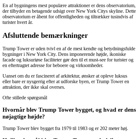
En af bygningens mest populære attraktioner er dens observatorium,
der tilbyder en betagende udsigt over New York Citys skyline. Dette
observatorium er åbent for offentligheden og tiltrækker tusindvis af
turister hvert år.
Afsluttende bemærkninger
Trump Tower er uden tvivl en af ​​de mest kendte og betydningsfulde
bygninger i New York City. Dens imponerende højde, ikoniske
facade og luksuriøse faciliteter gør den til et must-see for turister og
en eftertragtet adresse for beboere og virksomheder.
Uanset om du er fascineret af arkitektur, ønsker at opleve luksus
eller bare er nysgerrig efter at udforske byen, er Trump Tower en
attraktion, der ikke skal overses.
Ofte stillede spørgsmål
Hvornår blev Trump Tower bygget, og hvad er dens
nøjagtige højde?
Trump Tower blev bygget fra 1979 til 1983 og er 202 meter høj.