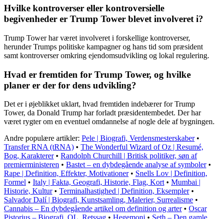
Hvilke kontroverser eller kontroversielle
begivenheder er Trump Tower blevet involveret i?
Trump Tower har været involveret i forskellige kontroverser,
herunder Trumps politiske kampagner og hans tid som præsident
samt kontroverser omkring ejendomsudvikling og lokal regulering.
Hvad er fremtiden for Trump Tower, og hvilke
planer er der for dens udvikling?
Det er i øjeblikket uklart, hvad fremtiden indebærer for Trump
Tower, da Donald Trump har forladt præsidentembedet. Der har
været rygter om en eventuel omdannelse af nogle dele af bygningen.
Andre populære artikler:
Pele | Biografi, Verdensmesterskaber
•
Transfer RNA (tRNA)
•
The Wonderful Wizard of Oz | Resumé,
Bog, Karakterer
•
Randolph Churchill | Britisk politiker, søn af
premierministeren
•
Bastet – en dybdegående analyse af symboler
•
Rape | Definition, Effekter, Motivationer
•
Snells Lov | Definition,
Formel
•
Italy | Fakta, Geografi, Historie, Flag, Kort
•
Mumbai |
Historie, Kultur
•
Terminalhastighed | Definition, Eksempler
•
Salvador Dalí | Biografi, Kunstsamling, Malerier, Surrealisme
•
Cannabis – En dybdegående artikel om definition og arter
•
Oscar
Pistorius – Biografi, OL, Retssag
•
Hegemoni
•
Seth – Den gamle