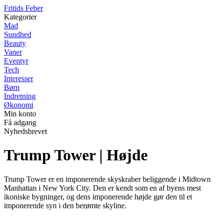
F
ritids
F
eber
Kategorier
Mad
Sundhed
Beauty
Vaner
Eventyr
Tech
Interesser
Børn
Indretning
Økonomi
Min konto
Få adgang
Nyhedsbrevet
Trump Tower | Højde
Trump Tower er en imponerende skyskraber beliggende i Midtown
Manhattan i New York City. Den er kendt som en af ​​byens mest
ikoniske bygninger, og dens imponerende højde gør den til et
imponerende syn i den berømte skyline.