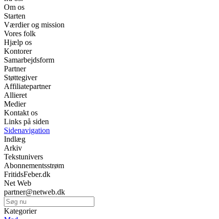
Om os
Starten
Værdier og mission
Vores folk
Hjælp os
Kontorer
Samarbejdsform
Partner
Støttegiver
Affiliatepartner
Allieret
Medier
Kontakt os
Links på siden
Sidenavigation
Indlæg
Arkiv
Tekstunivers
Abonnementsstrøm
FritidsFeber.dk
Net Web
partner@netweb.dk
Kategorier