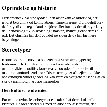
Oprindelse og historie
Ordet redneck har sine rødder i den amerikanske historie og har
ændret betydning og konnotationer gennem årene. Oprindeligt blev
det brugt til at betegne landarbejdere eller bønder, der tilbragte lang
tid udendørs og fik solskoldning i nakken, hvilket gjorde deres hud
rød. Betydningen har dog udvidet sig siden da og har fået flere
betydninger.
Stereotyper
Rednecks er ofte blevet associeret med visse stereotyper og
fordomme. De kan blive portrætteret som ubehøvlede,
underudviklede, politisk konservative og uden forbindelse til
moderne samfundstendenser. Disse stereotyper afspejler dog ikke
nødvendigvis virkeligheden og kan være en overgeneralisering af en
stor og mangfoldig gruppe mennesker.
Den kulturelle identitet
For mange rednecks er begrebet en stolt del af deres kulturelle
identitet. De identificerer sig med en arbejderklasseæstetik, der