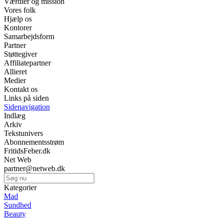
Værdier og mission
Vores folk
Hjælp os
Kontorer
Samarbejdsform
Partner
Støttegiver
Affiliatepartner
Allieret
Medier
Kontakt os
Links på siden
Sidenavigation
Indlæg
Arkiv
Tekstunivers
Abonnementsstrøm
FritidsFeber.dk
Net Web
partner@netweb.dk
Kategorier
Mad
Sundhed
Beauty