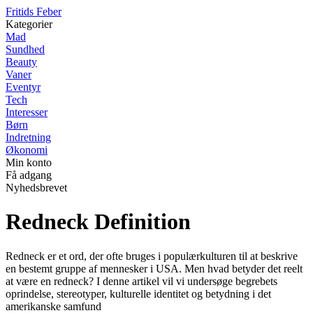
F
ritids
F
eber
Kategorier
Mad
Sundhed
Beauty
Vaner
Eventyr
Tech
Interesser
Børn
Indretning
Økonomi
Min konto
Få adgang
Nyhedsbrevet
Redneck Definition
Redneck er et ord, der ofte bruges i populærkulturen til at beskrive
en bestemt gruppe af mennesker i USA. Men hvad betyder det reelt
at være en redneck? I denne artikel vil vi undersøge begrebets
oprindelse, stereotyper, kulturelle identitet og betydning i det
amerikanske samfund