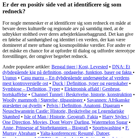
Er der en positiv side ved at identificere sig som
redneck?
For nogle mennesker er at identificere sig som redneck en måde at
bevare deres kulturelle og regionale arv på samtidig med, at de
udtrykker stolthed over deres arbejderklassebaggrund. Det kan give
en følelse af samhørighed og identitet i en verden, der kan være
domineret af mere urbane og kosmopolitiske værdier. For andre er
det måske en chance for at opfordre til dialog og udfordre stereotype
forestillinger, der omgiver begrebet redneck.
Andre populære artikler:
Bengal tiger | Kost, Levested
•
DNA: Et
dybdegående kig på definition, opdagelse, funktion, baser og fakta
•
Uranus
•
Casu marzu – En dybdegående undersøgelse af verdens
mest kontroversielle ost
•
Duck | Definition, typer og egenskaber
•
Symbiose – Definition, Typer
•
Elektronisk affald | Genbrug,
bortskaffelse
•
Channel Tunnel | Beskrivelse, historie, konstruktion
•
Woolly mammoth | Størrelse, tilpasninger
•
Savannen: Afrikanske
græsletter og dyreliv
•
Pelvis | Definition, Anatomi, Diagram
•
Neuschwanstein Castle: Historie, Beskrivelse og Legendariske
Skønhed
•
Isle of Man | Historie, Geografi, Fakta
•
Harry Styles |
One Direction, Movies, Dont Worry Darling, Watermelon Sugar
•
Anne, Prinsesse af Storbritannien – Biografi
•
Sportswashing
•
F.
Murray Abraham
•
Yalta-konferencen: Resumé, Datoer,