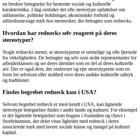
en bredere betegnelse for bestemte sociale og kulturelle
karakteristika. I dag omfatter det ofte stereotype opfattelser om
uddannelse, politiske holdninger, økonomiske forhold og
adfærdsmæssige træk hos mennesker, der betragtes som rednecks.
Hvordan har rednecks selv reageret på deres
stereotyper?
Nogle rednecks mener, at stereotyperne er urimelige og ofte fjernede
fra virkeligheden. De betragter sig selv som stolte repræsentanter for
arbejderklassen og ser deres identitet som en del af deres kulturelle
arv. Der er også dem, der omfavner og ejer stereotyperne som en
form for selvironi eller stolthed over deres unikke kulturelle udtryk
og traditioner.
Findes begrebet redneck kun i USA?
Selvom begrebet redneck er mest kendt i USA, kan lignende
stereotype betegnelser findes i andre lande og kulturer. For eksempel
er der lignende betegnelser som bogans i Australien og chavs i
Storbritannien, der deler visse ligheder med redneck i deres
associerede træk med lavere sociale klasse og mangel på kulturel
kapital.