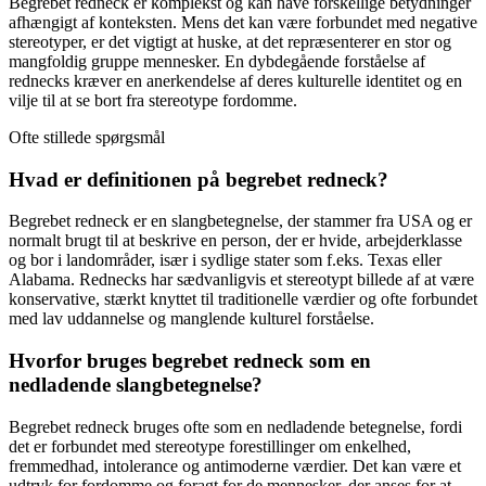
Begrebet redneck er komplekst og kan have forskellige betydninger
afhængigt af konteksten. Mens det kan være forbundet med negative
stereotyper, er det vigtigt at huske, at det repræsenterer en stor og
mangfoldig gruppe mennesker. En dybdegående forståelse af
rednecks kræver en anerkendelse af deres kulturelle identitet og en
vilje til at se bort fra stereotype fordomme.
Ofte stillede spørgsmål
Hvad er definitionen på begrebet redneck?
Begrebet redneck er en slangbetegnelse, der stammer fra USA og er
normalt brugt til at beskrive en person, der er hvide, arbejderklasse
og bor i landområder, især i sydlige stater som f.eks. Texas eller
Alabama. Rednecks har sædvanligvis et stereotypt billede af at være
konservative, stærkt knyttet til traditionelle værdier og ofte forbundet
med lav uddannelse og manglende kulturel forståelse.
Hvorfor bruges begrebet redneck som en
nedladende slangbetegnelse?
Begrebet redneck bruges ofte som en nedladende betegnelse, fordi
det er forbundet med stereotype forestillinger om enkelhed,
fremmedhad, intolerance og antimoderne værdier. Det kan være et
udtryk for fordomme og foragt for de mennesker, der anses for at