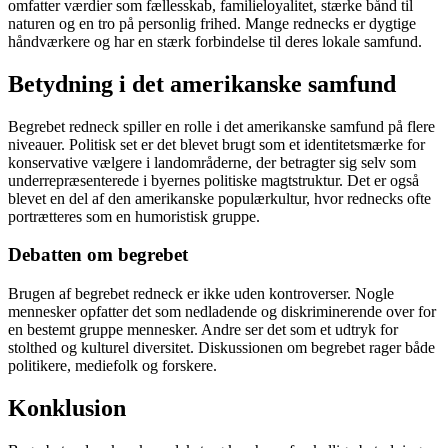
omfatter værdier som fællesskab, familieloyalitet, stærke bånd til
naturen og en tro på personlig frihed. Mange rednecks er dygtige
håndværkere og har en stærk forbindelse til deres lokale samfund.
Betydning i det amerikanske samfund
Begrebet redneck spiller en rolle i det amerikanske samfund på flere
niveauer. Politisk set er det blevet brugt som et identitetsmærke for
konservative vælgere i landområderne, der betragter sig selv som
underrepræsenterede i byernes politiske magtstruktur. Det er også
blevet en del af den amerikanske populærkultur, hvor rednecks ofte
portrætteres som en humoristisk gruppe.
Debatten om begrebet
Brugen af begrebet redneck er ikke uden kontroverser. Nogle
mennesker opfatter det som nedladende og diskriminerende over for
en bestemt gruppe mennesker. Andre ser det som et udtryk for
stolthed og kulturel diversitet. Diskussionen om begrebet rager både
politikere, mediefolk og forskere.
Konklusion