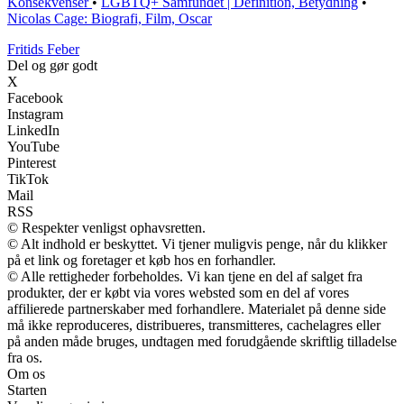
Konsekvenser
•
LGBTQ+ Samfundet | Definition, Betydning
•
Nicolas Cage: Biografi, Film, Oscar
F
ritids
F
eber
Del og gør godt
X
Facebook
Instagram
LinkedIn
YouTube
Pinterest
TikTok
Mail
RSS
© Respekter venligst ophavsretten.
© Alt indhold er beskyttet. Vi tjener muligvis penge, når du klikker
på et link og foretager et køb hos en forhandler.
© Alle rettigheder forbeholdes. Vi kan tjene en del af salget fra
produkter, der er købt via vores websted som en del af vores
affilierede partnerskaber med forhandlere. Materialet på denne side
må ikke reproduceres, distribueres, transmitteres, cachelagres eller
på anden måde bruges, undtagen med forudgående skriftlig tilladelse
fra os.
Om os
Starten