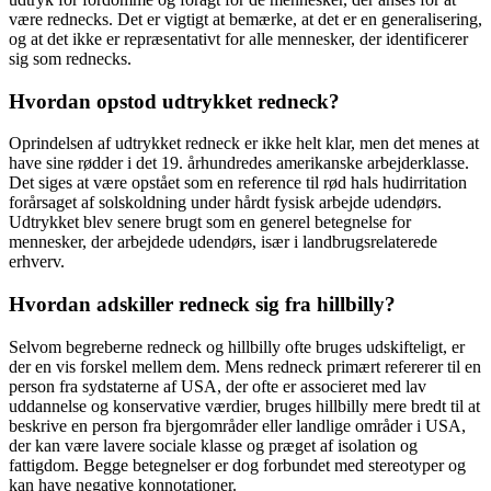
være rednecks. Det er vigtigt at bemærke, at det er en generalisering,
og at det ikke er repræsentativt for alle mennesker, der identificerer
sig som rednecks.
Hvordan opstod udtrykket redneck?
Oprindelsen af udtrykket redneck er ikke helt klar, men det menes at
have sine rødder i det 19. århundredes amerikanske arbejderklasse.
Det siges at være opstået som en reference til rød hals hudirritation
forårsaget af solskoldning under hårdt fysisk arbejde udendørs.
Udtrykket blev senere brugt som en generel betegnelse for
mennesker, der arbejdede udendørs, især i landbrugsrelaterede
erhverv.
Hvordan adskiller redneck sig fra hillbilly?
Selvom begreberne redneck og hillbilly ofte bruges udskifteligt, er
der en vis forskel mellem dem. Mens redneck primært refererer til en
person fra sydstaterne af USA, der ofte er associeret med lav
uddannelse og konservative værdier, bruges hillbilly mere bredt til at
beskrive en person fra bjergområder eller landlige områder i USA,
der kan være lavere sociale klasse og præget af isolation og
fattigdom. Begge betegnelser er dog forbundet med stereotyper og
kan have negative konnotationer.