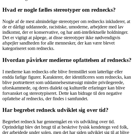
Hvad er nogle fælles stereotyper om rednecks?
Nogle af de mest almindelige stereotyper om rednecks inkluderer, at
de er dårligt uddannede, racistiske, umoderne, arbejdere med lav
indkomst, der er konservative, og har anti-intellektuelle holdninger.
Det er vigtigt at påpege, at disse stereotyper ikke nødvendigvis
afspejler sandheden for alle mennesker, der kan være blevet
kategoriseret som rednecks.
Hvordan påvirker medierne opfattelsen af rednecks?
I medierne kan rednecks ofte blive fremstillet som latterlige eller
endda farlige figurer. Karakterer, der identificeres som rednecks, kan
blive portrætteret som uddannelsesmæssigt mindre privilegerede,
uforskammede, og deres dialekt og kulturelle erfaringer kan blive
forvansket og stereotypiseret. Dette kan bidrage til den negative
opfattelse af rednecks, der findes i samfundet.
Har begrebet redneck udviklet sig over tid?
Begrebet redneck har gennemgået en vis udvikling over tid.
Oprindeligt blev det brugt til at beskrive fysisk kendetegn ved folk,
der arbejdede under solen, men det har siden udviklet sig til at blive