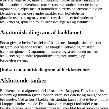
rolle i bevægelse og støtte af bækkenet. Disse muskler inkluderer
blandt andet bækkenbundsmusklerne, som understøtter de indre
organer og hjælper med at kontrollere blærens og tarmens funktion.
Derudover er der også andre muskler som hoftebøjerne,
glutealmusklerne og mavemusklerne, der alle er forbundet med
bækkenet og spiller en rolle i kropsbevægelser og stabilitet.
Anatomisk diagram af bækkenet
For at give en bedre forståelse af bækkenets kompleksitet er her et
diagram, der viser de forskellige knogler, ledbånd og muskler i
bækkenregionen. Diagrammet illustrerer også relationen mellem
bækkenet og de indre reproduktive organer, urinveje og
fordøjelsessystem.
[Indsæt anatomisk diagram af bækkenet her]
Afsluttende tanker
Bækkenet er en afgørende del af menneskekroppen. Dets komplekse
anatomi og funktion giver kroppen støtte, beskyttelse og mulighed for
bevægelse. Ved at forstå bækkenets struktur kan vi få et dybere indblik
i kroppens indre arbejde. Dette kan være nyttigt i forbindelse med
fysiske terapier, rehabiliteringsprocessen eller blot for at opbygge vores