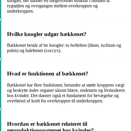
knogler, der danner en bægerformet struktur i bunden af
rygsøjlen og overgangen mellem overkroppen og
underkroppen.
Hvilke knogler udgør bækkenet?
Bækkenet består af tre knogler: to hofteben (ilium, ischium og
pubis) og halebenet (coccyx).
Hvad er funktionen af ​​bækkenet?
Bækkenet har flere funktioner, herunder at støtte kroppens vægt
og beskytte indre organer såsom blære, endetarm og livmoderen
hos kvinder. Det danner også et fundament for bevægelse og
overførsel af kraft fra overkroppen til underkroppen.
Hvordan er bækkenet relateret til
reproduktionssystemet hos kvinder?