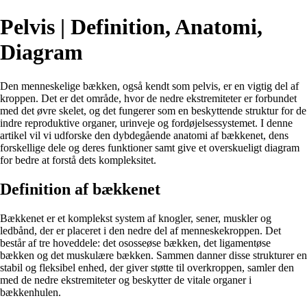
Pelvis | Definition, Anatomi,
Diagram
Den menneskelige bækken, også kendt som pelvis, er en vigtig del af
kroppen. Det er det område, hvor de nedre ekstremiteter er forbundet
med det øvre skelet, og det fungerer som en beskyttende struktur for de
indre reproduktive organer, urinveje og fordøjelsessystemet. I denne
artikel vil vi udforske den dybdegående anatomi af bækkenet, dens
forskellige dele og deres funktioner samt give et overskueligt diagram
for bedre at forstå dets kompleksitet.
Definition af bækkenet
Bækkenet er et komplekst system af knogler, sener, muskler og
ledbånd, der er placeret i den nedre del af menneskekroppen. Det
består af tre hoveddele: det ososseøse bækken, det ligamentøse
bækken og det muskulære bækken. Sammen danner disse strukturer en
stabil og fleksibel enhed, der giver støtte til overkroppen, samler den
med de nedre ekstremiteter og beskytter de vitale organer i
bækkenhulen.