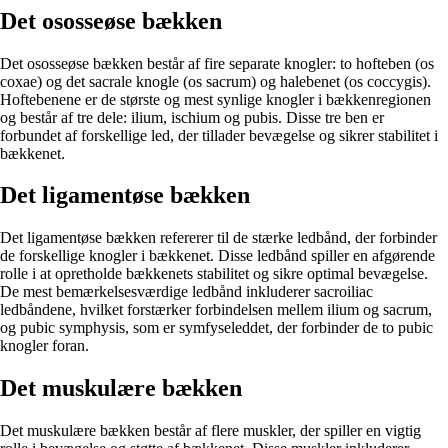
Det ososseøse bækken
Det ososseøse bækken består af fire separate knogler: to hofteben (os
coxae) og det sacrale knogle (os sacrum) og halebenet (os coccygis).
Hoftebenene er de største og mest synlige knogler i bækkenregionen
og består af tre dele: ilium, ischium og pubis. Disse tre ben er
forbundet af forskellige led, der tillader bevægelse og sikrer stabilitet i
bækkenet.
Det ligamentøse bækken
Det ligamentøse bækken refererer til de stærke ledbånd, der forbinder
de forskellige knogler i bækkenet. Disse ledbånd spiller en afgørende
rolle i at opretholde bækkenets stabilitet og sikre optimal bevægelse.
De mest bemærkelsesværdige ledbånd inkluderer sacroiliac
ledbåndene, hvilket forstærker forbindelsen mellem ilium og sacrum,
og pubic symphysis, som er symfyseleddet, der forbinder de to pubic
knogler foran.
Det muskulære bækken
Det muskulære bækken består af flere muskler, der spiller en vigtig