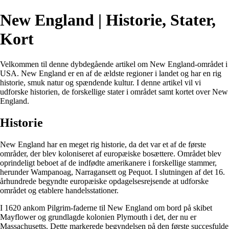
New England | Historie, Stater,
Kort
Velkommen til denne dybdegående artikel om New England-området i
USA. New England er en af ​​de ældste regioner i landet og har en rig
historie, smuk natur og spændende kultur. I denne artikel vil vi
udforske historien, de forskellige stater i området samt kortet over New
England.
Historie
New England har en meget rig historie, da det var et af de første
områder, der blev koloniseret af europæiske bosættere. Området blev
oprindeligt beboet af de indfødte amerikanere i forskellige stammer,
herunder Wampanoag, Narragansett og Pequot. I slutningen af ​​det 16.
århundrede begyndte europæiske opdagelsesrejsende at udforske
området og etablere handelsstationer.
I 1620 ankom Pilgrim-faderne til New England om bord på skibet
Mayflower og grundlagde kolonien Plymouth i det, der nu er
Massachusetts. Dette markerede begyndelsen på den første succesfulde