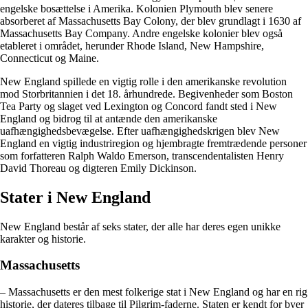
engelske bosættelse i Amerika. Kolonien Plymouth blev senere
absorberet af Massachusetts Bay Colony, der blev grundlagt i 1630 af
Massachusetts Bay Company. Andre engelske kolonier blev også
etableret i området, herunder Rhode Island, New Hampshire,
Connecticut og Maine.
New England spillede en vigtig rolle i den amerikanske revolution
mod Storbritannien i det 18. århundrede. Begivenheder som Boston
Tea Party og slaget ved Lexington og Concord fandt sted i New
England og bidrog til at antænde den amerikanske
uafhængighedsbevægelse. Efter uafhængighedskrigen blev New
England en vigtig industriregion og hjembragte fremtrædende personer
som forfatteren Ralph Waldo Emerson, transcendentalisten Henry
David Thoreau og digteren Emily Dickinson.
Stater i New England
New England består af seks stater, der alle har deres egen unikke
karakter og historie.
Massachusetts
– Massachusetts er den mest folkerige stat i New England og har en rig
historie, der dateres tilbage til Pilgrim-faderne. Staten er kendt for byer