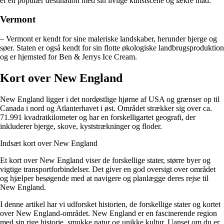
er en populær destination med sin livlige kunstscene og lækre mad.
Vermont
– Vermont er kendt for sine maleriske landskaber, herunder bjerge og
søer. Staten er også kendt for sin flotte økologiske landbrugsproduktion
og er hjemsted for Ben & Jerrys Ice Cream.
Kort over New England
New England ligger i det nordøstlige hjørne af USA og grænser op til
Canada i nord og Atlanterhavet i øst. Området strækker sig over ca.
71.991 kvadratkilometer og har en forskelligartet geografi, der
inkluderer bjerge, skove, kyststrækninger og floder.
Indsæt kort over New England
Et kort over New England viser de forskellige stater, større byer og
vigtige transportforbindelser. Det giver en god oversigt over området
og hjælper besøgende med at navigere og planlægge deres rejse til
New England.
I denne artikel har vi udforsket historien, de forskellige stater og kortet
over New England-området. New England er en fascinerende region
med sin rige historie, smukke natur og unikke kultur. Uanset om du er