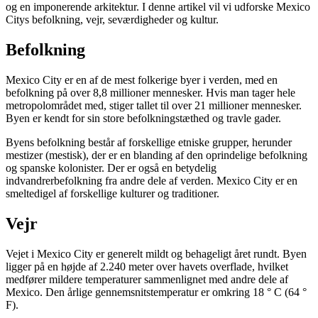
og en imponerende arkitektur. I denne artikel vil vi udforske Mexico
Citys befolkning, vejr, seværdigheder og kultur.
Befolkning
Mexico City er en af ​​de mest folkerige byer i verden, med en
befolkning på over 8,8 millioner mennesker. Hvis man tager hele
metropolområdet med, stiger tallet til over 21 millioner mennesker.
Byen er kendt for sin store befolkningstæthed og travle gader.
Byens befolkning består af forskellige etniske grupper, herunder
mestizer (mestisk), der er en blanding af den oprindelige befolkning
og spanske kolonister. Der er også en betydelig
indvandrerbefolkning fra andre dele af verden. Mexico City er en
smeltedigel af forskellige kulturer og traditioner.
Vejr
Vejet i Mexico City er generelt mildt og behageligt året rundt. Byen
ligger på en højde af 2.240 meter over havets overflade, hvilket
medfører mildere temperaturer sammenlignet med andre dele af
Mexico. Den årlige gennemsnitstemperatur er omkring 18 ° C (64 °
F).