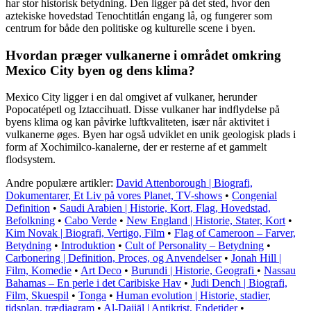
har stor historisk betydning. Den ligger på det sted, hvor den
aztekiske hovedstad Tenochtitlán engang lå, og fungerer som
centrum for både den politiske og kulturelle scene i byen.
Hvordan præger vulkanerne i området omkring
Mexico City byen og dens klima?
Mexico City ligger i en dal omgivet af vulkaner, herunder
Popocatépetl og Iztaccihuatl. Disse vulkaner har indflydelse på
byens klima og kan påvirke luftkvaliteten, især når aktivitet i
vulkanerne øges. Byen har også udviklet en unik geologisk plads i
form af Xochimilco-kanalerne, der er resterne af et gammelt
flodsystem.
Andre populære artikler:
David Attenborough | Biografi,
Dokumentarer, Et Liv på vores Planet, TV-shows
•
Congenial
Definition
•
Saudi Arabien | Historie, Kort, Flag, Hovedstad,
Befolkning
•
Cabo Verde
•
New England | Historie, Stater, Kort
•
Kim Novak | Biografi, Vertigo, Film
•
Flag of Cameroon – Farver,
Betydning
•
Introduktion
•
Cult of Personality – Betydning
•
Carbonering | Definition, Proces, og Anvendelser
•
Jonah Hill |
Film, Komedie
•
Art Deco
•
Burundi | Historie, Geografi
•
Nassau
Bahamas – En perle i det Caribiske Hav
•
Judi Dench | Biografi,
Film, Skuespil
•
Tonga
•
Human evolution | Historie, stadier,
tidsplan, trædiagram
•
Al-Dajjāl | Antikrist, Endetider
•