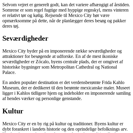
Selvom vejret er generelt godt, kan det variere afhængigt af årstiden.
Somrene er som regel fugtige med hyppige regnskyl, mens vinteren
er relativt tør og kølig. Rejsende til Mexico City bør være
opmærksomme på dette, når de planlægger deres besøg og pakker
deres tøj.
Seværdigheder
Mexico City byder på en imponerende række seværdigheder og
attraktioner for besøgende at udforske. En af de mest ikoniske
seværdigheder er Zócalo, byens centrale plads, der er omgivet af
historiske bygninger som Metropolitan Cathedral og National
Palace.
En anden populær destination er det verdensberømte Frida Kahlo
Museum, der er dedikeret til den berømte mexicanske maler. Museet
ligger i Kahlos tidligere hjem og indeholder en imponerende samling
af hendes værker og personlige genstande.
Kultur
Mexico City er en by rig på kultur og traditioner. Byens kultur er
dybt forankret i landets historie og den oprindelige befolknings arv.