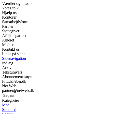
Værdier og mission
Vores folk
Hjælp os
Kontorer
Samarbejdsform
Partner
Støttegiver
Affiliatepartner
Allieret
Medier
Kontakt os
Links på siden
Sidenavigation
Indlæg
Arkiv
Tekstunivers
Abonnementsstrøm
FritidsFeber.dk
Net Web
partner@netweb.dk
Kategorier
Mad
Sundhed