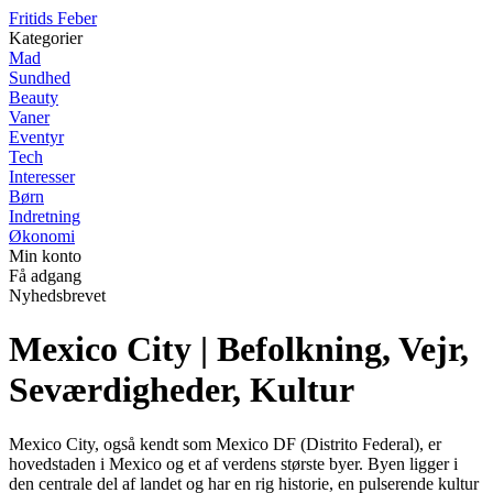
F
ritids
F
eber
Kategorier
Mad
Sundhed
Beauty
Vaner
Eventyr
Tech
Interesser
Børn
Indretning
Økonomi
Min konto
Få adgang
Nyhedsbrevet
Mexico City | Befolkning, Vejr,
Seværdigheder, Kultur
Mexico City, også kendt som Mexico DF (Distrito Federal), er
hovedstaden i Mexico og et af verdens største byer. Byen ligger i
den centrale del af landet og har en rig historie, en pulserende kultur