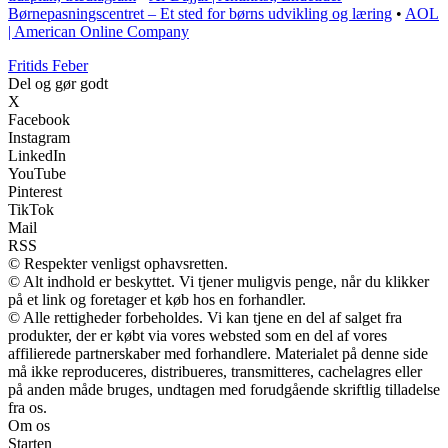
Børnepasningscentret – Et sted for børns udvikling og læring
•
AOL
| American Online Company
F
ritids
F
eber
Del og gør godt
X
Facebook
Instagram
LinkedIn
YouTube
Pinterest
TikTok
Mail
RSS
© Respekter venligst ophavsretten.
© Alt indhold er beskyttet. Vi tjener muligvis penge, når du klikker
på et link og foretager et køb hos en forhandler.
© Alle rettigheder forbeholdes. Vi kan tjene en del af salget fra
produkter, der er købt via vores websted som en del af vores
affilierede partnerskaber med forhandlere. Materialet på denne side
må ikke reproduceres, distribueres, transmitteres, cachelagres eller
på anden måde bruges, undtagen med forudgående skriftlig tilladelse
fra os.
Om os
Starten